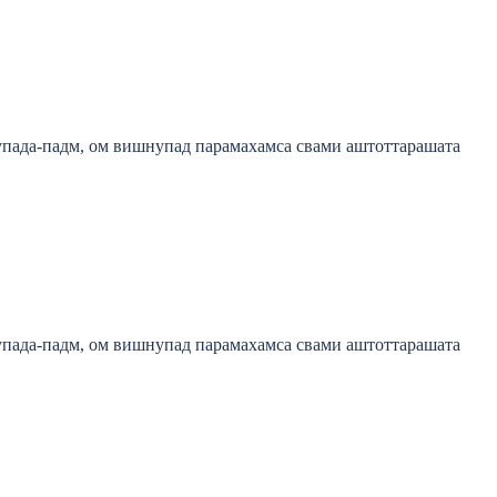
пада-падм, ом вишнупад парамахамса свами аштоттарашата
пада-падм, ом вишнупад парамахамса свами аштоттарашата