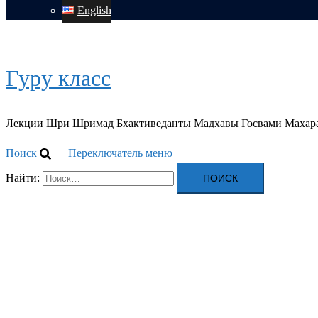
English
Гуру класс
Лекции Шри Шримад Бхактиведанты Мадхавы Госвами Махар
Поиск
Переключатель меню
Найти: