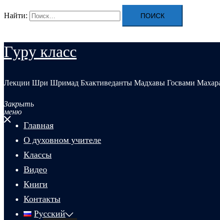
Найти:
Гуру класс
Лекции Шри Шримад Бхактиведанты Мадхавы Госвами Махар
Закрыть
меню
Главная
О духовном учителе
Классы
Видео
Книги
Контакты
Русский