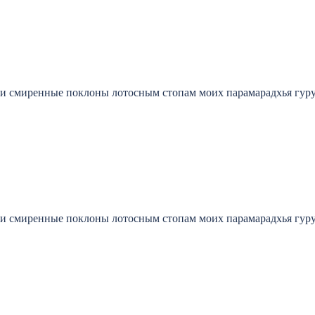
и смиренные поклоны лотосным стопам моих парамарадхья гуру
и смиренные поклоны лотосным стопам моих парамарадхья гуру