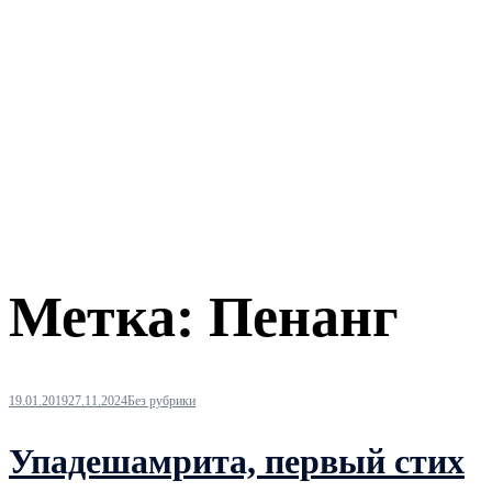
Метка:
Пенанг
19.01.2019
27.11.2024
Без рубрики
Упадешамрита, первый стих