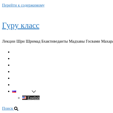
Перейти к содержимому
Гуру класс
Лекции Шри Шримад Бхактиведанты Мадхавы Госвами Махар
Главная
О духовном учителе
Классы
Видео
Книги
Контакты
Русский
English
Поиск