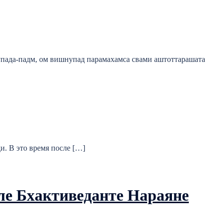
пада-падм, ом вишнупад парамахамса свами аштоттарашата
. В это время после […]
е Бхактиведанте Нараяне