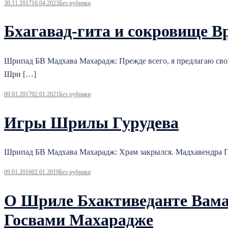
30.11.2017
16.04.2023
Без рубрики
Бхагавад-гита и сокровище В
Шрипад БВ Мадхава Махарадж: Прежде всего, я предлагаю сво
Шри […]
09.01.2017
02.01.2021
Без рубрики
Игры Шрилы Гурудева
Шрипад БВ Мадхава Махарадж: Храм закрылся. Мадхавендра Пу
09.01.2016
02.01.2019
Без рубрики
О Шриле Бхактиведанте Вама
Госвами Махарадже