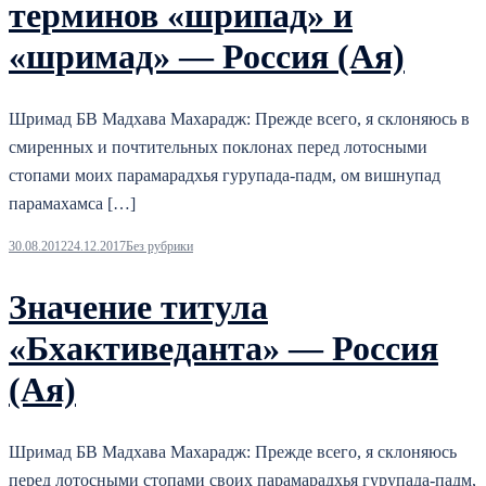
терминов «шрипад» и
«шримад» — Россия (Ая)
Шримад БВ Мадхава Махарадж: Прежде всего, я склоняюсь в
смиренных и почтительных поклонах перед лотосными
стопами моих парамарадхья гурупада-падм, ом вишнупад
парамахамса […]
30.08.2012
24.12.2017
Без рубрики
Значение титула
«Бхактиведанта» — Россия
(Ая)
Шримад БВ Мадхава Махарадж: Прежде всего, я склоняюсь
перед лотосными стопами своих парамарадхья гурупада-падм,