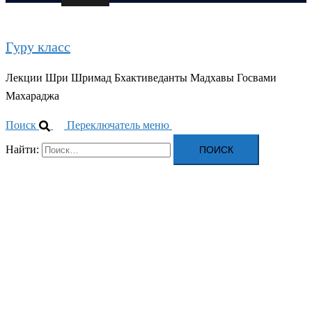
Гуру класс
Лекции Шри Шримад Бхактиведанты Мадхавы Госвами
Махараджа
Поиск
Переключатель меню
Найти: