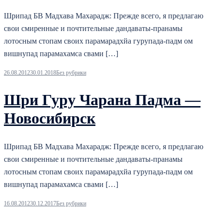
Шрипад БВ Мадхава Махарадж: Прежде всего, я предлагаю
свои смиренные и почтительные дандаваты-пранамы
лотосным стопам своих парамарадхйа гурупада-падм ом
вишнупад парамахамса свами […]
26.08.2012
30.01.2018
Без рубрики
Шри Гуру Чарана Падма —
Новосибирск
Шрипад БВ Мадхава Махарадж: Прежде всего, я предлагаю
свои смиренные и почтительные дандаваты-пранамы
лотосным стопам своих парамарадхйа гурупада-падм ом
вишнупад парамахамса свами […]
16.08.2012
30.12.2017
Без рубрики