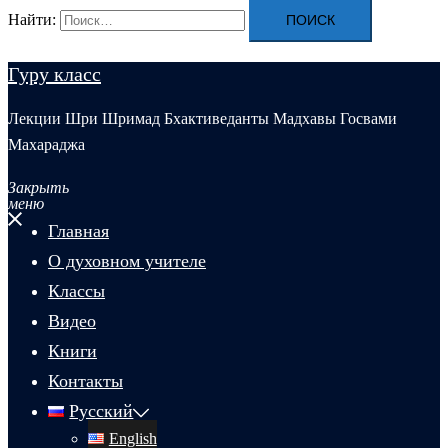
Найти:
Гуру класс
Лекции Шри Шримад Бхактиведанты Мадхавы Госвами
Махараджа
Закрыть
меню
Главная
О духовном учителе
Классы
Видео
Книги
Контакты
Русский
English