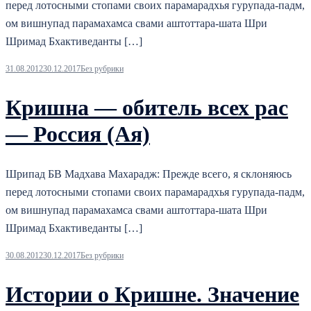
перед лотосными стопами своих парамарадхья гурупада-падм,
ом вишнупад парамахамса свами аштоттара-шата Шри
Шримад Бхактиведанты […]
31.08.2012
30.12.2017
Без рубрики
Кришна — обитель всех рас
— Россия (Ая)
Шрипад БВ Мадхава Махарадж: Прежде всего, я склоняюсь
перед лотосными стопами своих парамарадхья гурупада-падм,
ом вишнупад парамахамса свами аштоттара-шата Шри
Шримад Бхактиведанты […]
30.08.2012
30.12.2017
Без рубрики
Истории о Кришне. Значение