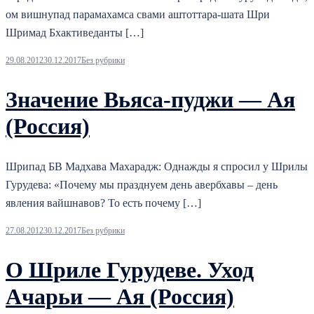
ом вишнупад парамахамса свами аштоттара-шата Шри
Шримад Бхактиведанты […]
29.08.2012
30.12.2017
Без рубрики
Значение Вьяса-пуджи — Ая
(Россия)
Шрипад БВ Мадхава Махарадж: Однажды я спросил у Шрилы
Гурудева: «Почему мы празднуем день авербхавы – день
явления вайшнавов? То есть почему […]
27.08.2012
30.12.2017
Без рубрики
О Шриле Гурудеве. Уход
Ачарьи — Ая (Россия)