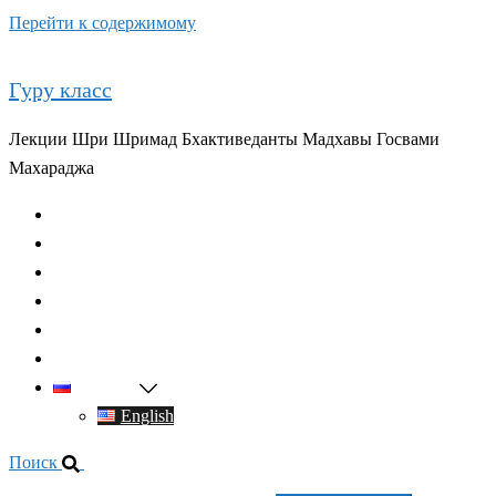
Перейти к содержимому
Гуру класс
Лекции Шри Шримад Бхактиведанты Мадхавы Госвами
Махараджа
Главная
О духовном учителе
Классы
Видео
Книги
Контакты
Русский
English
Поиск