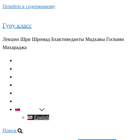
Перейти к содержимому
Гуру класс
Лекции Шри Шримад Бхактиведанты Мадхавы Госвами
Махараджа
Главная
О духовном учителе
Классы
Видео
Книги
Контакты
Русский
English
Поиск