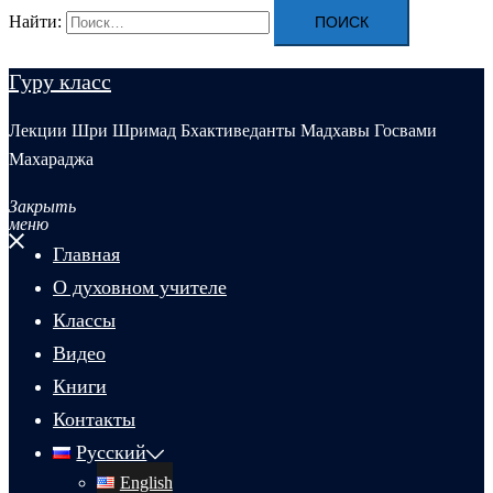
Найти:
Гуру класс
Лекции Шри Шримад Бхактиведанты Мадхавы Госвами
Махараджа
Закрыть
меню
Главная
О духовном учителе
Классы
Видео
Книги
Контакты
Русский
English