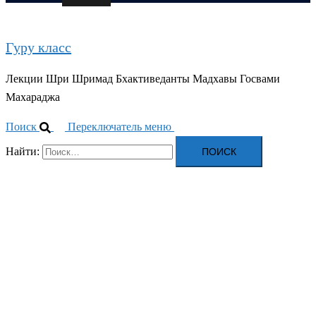
Гуру класс
Лекции Шри Шримад Бхактиведанты Мадхавы Госвами
Махараджа
Поиск
Переключатель меню
Найти: