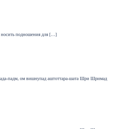
е носить подношения для […]
пада-падм, ом вишнупад аштоттара-шата Шри Шримад