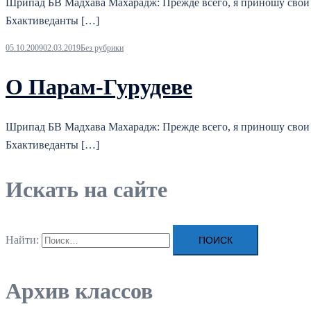
Шрипад БВ Мадхава Махарадж: Прежде всего, я приношу свои
Бхактиведанты […]
05.10.2009
02.03.2019
Без рубрики
О Парам-Гурудеве
Шрипад БВ Мадхава Махарадж: Прежде всего, я приношу свои
Бхактиведанты […]
Искать на сайте
Найти:
Архив классов