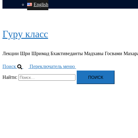
English
Гуру класс
Лекции Шри Шримад Бхактиведанты Мадхавы Госвами Махар
Поиск
Переключатель меню
Найти: