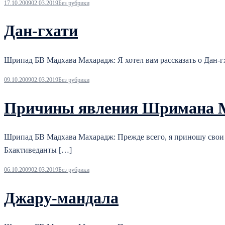
17.10.2009
02.03.2019
Без рубрики
Дан-гхати
Шрипад БВ Мадхава Махарадж: Я хотел вам рассказать о Дан-гх
09.10.2009
02.03.2019
Без рубрики
Причины явления Шримана 
Шрипад БВ Мадхава Махарадж: Прежде всего, я приношу свои
Бхактиведанты […]
06.10.2009
02.03.2019
Без рубрики
Джару-мандала