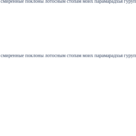
 смиренные поклоны лотосным стопам моих парамарадхья гуру
 смиренные поклоны лотосным стопам моих парамарадхья гуру