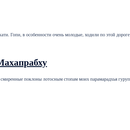
ати. Гопи, в особенности очень молодые, ходили по этой дорог
Махапрабху
 смиренные поклоны лотосным стопам моих парамарадхья гуру