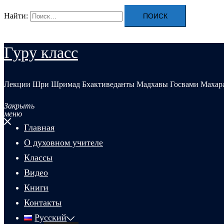
Найти:
Гуру класс
Лекции Шри Шримад Бхактиведанты Мадхавы Госвами Махар
Закрыть
меню
Главная
О духовном учителе
Классы
Видео
Книги
Контакты
Русский