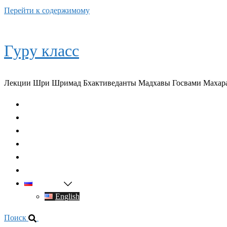
Перейти к содержимому
Гуру класс
Лекции Шри Шримад Бхактиведанты Мадхавы Госвами Махар
Главная
О духовном учителе
Классы
Видео
Книги
Контакты
Русский
English
Поиск