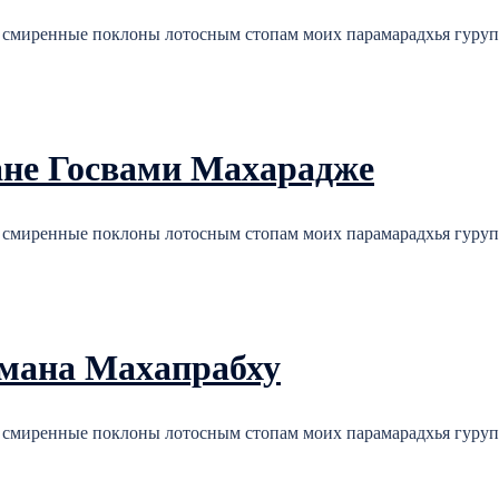
 смиренные поклоны лотосным стопам моих парамарадхья гуру
не Госвами Махарадже
 смиренные поклоны лотосным стопам моих парамарадхья гуру
мана Махапрабху
 смиренные поклоны лотосным стопам моих парамарадхья гуру