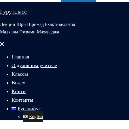
Гуру класс
Лекции Шри Шримад Бхактиведанты
Мадхавы Госвами Махараджа
Закрыть
меню
Главная
О духовном учителе
Классы
Видео
Книги
Контакты
Русский
English