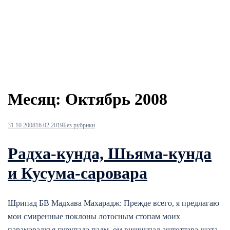
Месяц:
Октябрь 2008
31.10.2008
16.02.2019
Без рубрики
Радха-кунда, Шьяма-кунда
и Кусума-саровара
Шрипад БВ Мадхава Махарадж: Прежде всего, я предлагаю
мои смиренные поклоны лотосным стопам моих
парамарадхъя гурупада падм, ом вишнупад аштоттара-шата