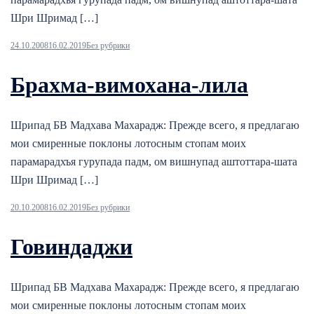
Шри Шримад […]
24.10.2008
16.02.2019
Без рубрики
Брахма-вимохана-лила
Шрипад БВ Мадхава Махарадж: Прежде всего, я предлагаю
мои смиренные поклоны лотосным стопам моих
парамарадхъя гурупада падм, ом вишнупад аштоттара-шата
Шри Шримад […]
20.10.2008
16.02.2019
Без рубрики
Говиндаджи
Шрипад БВ Мадхава Махарадж: Прежде всего, я предлагаю
мои смиренные поклоны лотосным стопам моих