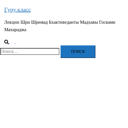
Гуру класс
Лекции Шри Шримад Бхактиведанты Мадхавы Госвами
Махараджа
Поиск
Переключатель
меню
Найти: