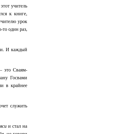
этот учитель
лся к книге,
 учителю урок
-то один раз,
ки. И каждый
– это Сваям-
ману Госвами
ли в крайнее
очет служить
яси
и стал на
бя, не говори