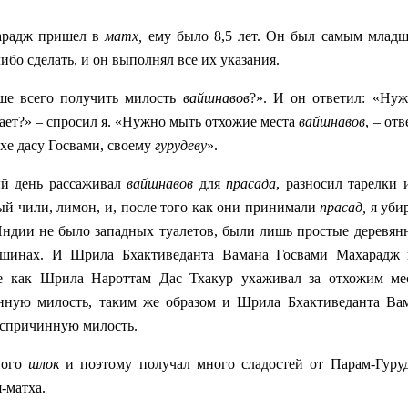
харадж пришел в
матх,
ему было 8,5 лет. Он был самым младш
бо сделать, и он выполнял все их указания.
ше всего получить милость
вайшнавов
?». И он ответил: «Нуж
ает?» – спросил я. «Нужно мыть отхожие места
вайшнавов
, – отв
хе дасу Госвами, своему
гурудеву
».
ый день рассаживал
вайшнавов
для
прасада
, разносил тарелки 
еный чили, лимон, и, после того как они принимали
прасад,
я убир
 Индии не было западных туалетов, были лишь простые деревян
увшинах. И Шрила Бхактиведанта Вамана Госвами Махарадж
 как Шрила Нароттам Дас Тхакур ухаживал за отхожим м
инную милость, таким же образом и Шрила Бхактиведанта Ва
еспричинную милость.
ного
шлок
и поэтому получал много сладостей от Парам-Гуру
-матха.