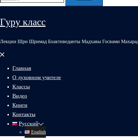
Гуру класс
Лекции Шри Шримад Бхактиведанты Мадхавы Госвами Махара
Закрыть
меню
Главная
О духовном учителе
Классы
Видео
Книги
Контакты
Русский
English