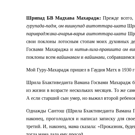
Шрипад БВ Мадхава Махарадж:
Прежде всего
гурупада-падм, ом вишнупад аштоттара-шата
Шри
паривраджака-ачарья-варья аштоттара-шата
Шри
свои поклоны лотосным стопам моих духовных д
Госвами Махараджа и
нитья-лила-правишта ом ви
поклоны всем
вайшнавам
и
вайшнави
, собравшимся
Мой Гуру-Махарадж пришел в Гаудия Матх в 1930 год
Шрила Бхактиведанта Вамана Госвами Махарадж бы
из жизни в возрасте нескольких месяцев. То же са
А если старший сын умер, но выжил второй ребено
Однажды Сантош (Шрила Бхактиведанта Вамана Г
наконец, проголодался и написал записку для свое
третий. И, наконец, мама сказала: «Проказник, буде
тогда мама дала ему
прасад.