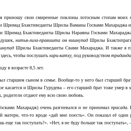
, я приношу свои смиренные поклоны лотосным стопам моих
 Шримад Бхактиведанты Шрилы Ваманы Госвами Махараджа 
 Шримад Бхактиведанты Шрилы Нараяны Госвами Махараджа
едушек,
нитья-лила-правишта ом вишнупад
Шрилы Бхактипраг
шнупад
Шрилы Бхактиведанты Свами Махараджа. И также я п
 здесь, чтобы послушать
хари-катху,
под руководством
триданди
у в возрасте 8,5 лет.
л старшим сыном в семье. Вообще-то у него был старший брат
мое касается и Шрилы Гурудева – его старший брат тоже умер в 
к, родители отдают ему всю свою любовь.
освами Махарадж) очень разгневался и не принимал
прасада
.
й матери, что-то вроде «дай мне поесть». Он показал её один 
шь еще так поступать?». «Нет, я не буду больше так поступать», –