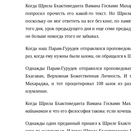
Когда Шрила Бхактиведанта Вамана Госвами Махара
попросил прочесть его какой-то текст. Но Шрил
поскольку он мог ответить на все без книг, по па
того дня, урок предыдущего дня и еще семи предыд
он больше никогда этого не забывал.
Когда наш Парам-Гурудев отправлялся проповедов
раз, когда ему нужны были
шлоки
, он обращался к 
Однажды Парам-Гурудев отправился проповедоват
Бхагаван, Верховная Божественная Личность. И
Махараджа, и тот процитировал 108
шлок
из ра
изумление.
Когда Шрила Бхактиведанта Вамана Госвами Ма
вайшнавам
и что его философия такова: если хочеш
Однажды один преданный пришел к Шриле Бхактив
кого-то жаловаться. И тогда Шрила Бхактиведанта 