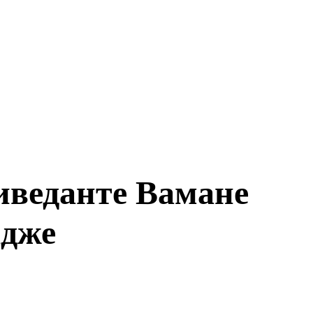
веданте Вамане
адже