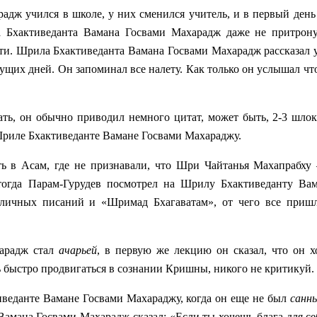
дж учился в школе, у них сменился учитель, и в первый день 
а Бхактиведанта Вамана Госвами Махарадж даже не притрону
мяти. Шрила Бхактиведанта Вамана Госвами Махарадж рассказал
ущих дней. Он запоминал все налету. Как только он услышал что
ать, он обычно приводил немного цитат, может быть, 2-3 шло
Шриле Бхактиведанте Вамане Госвами Махараджу.
ь в Асам, где не признавали, что Шри Чайтанья Махапрабху 
 тогда Парам-Гурудев посмотрел на Шрилу Бхактиведанту Ва
зличных писаний и «Шримад Бхагаватам», от чего все приш
харадж стал
ачарьей
, в первую же лекцию он сказал, что он х
ь быстро продвигаться в сознании Кришны, никого не критикуй.
еданте Вамане Госвами Махараджу, когда он еще не был
саннь
Вамана Госвами Махарадж сказал: «Если ты хочешь блага для се