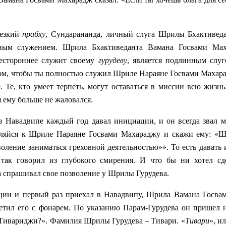
резкий
прабху
, Сундарананда, личный слуга Шрилы Бхактиве
зным служением. Шрила Бхактиведанта Вамана Госвами Мах
всестороннее служит своему
гурудеву
, является подлинным слуг
том, чтобы ты полностью служил Шриле Нараяне Госвами Махара
 Те, кто умеет терпеть, могут оставаться в миссии всю жизнь
 я ему больше не жаловался.
 Навадвипе каждый год давал инициации, и он всегда звал м
авляйся к Шриле Нараяне Госвами Махараджу и скажи ему: «
оление заниматься греховной деятельностью»». То есть давать
н так говорил из глубокого смирения. И что бы ни хотел с
а спрашивал свое позволение у Шрилы Гурудева.
ции и первый раз приехал в Навадвипу, Шрила Вамана Госва
третил его с фонарем. По указанию Парам-Гурудева он пришел 
 Тивариджи?». Фамилия Шрилы Гурудева – Тивари. «
Тивари
», и