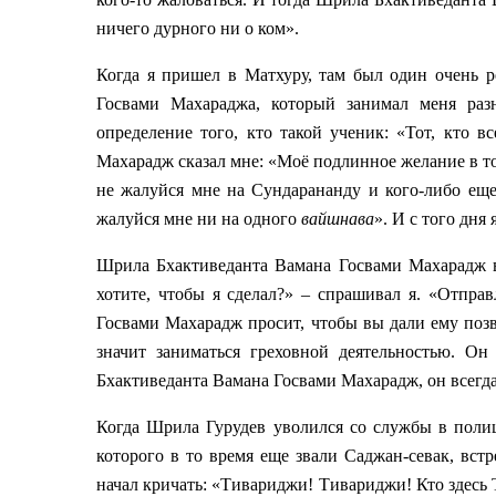
ничего дурного ни о ком».
Когда я пришел в Матхуру, там был один очень 
Госвами Махараджа, который занимал меня ра
определение того, кто такой ученик: «Тот, кто 
Махарадж сказал мне: «Моё подлинное желание в 
не жалуйся мне на Сундарананду и кого-либо еще.
жалуйся мне ни на одного
вайшнава
». И с того дня
Шрила Бхактиведанта Вамана Госвами Махарадж в
хотите, чтобы я сделал?» – спрашивал я. «Отпр
Госвами Махарадж просит, чтобы вы дали ему позв
значит заниматься греховной деятельностью. О
Бхактиведанта Вамана Госвами Махарадж, он всегд
Когда Шрила Гурудев уволился со службы в поли
которого в то время еще звали Саджан-севак, вс
начал кричать: «Тивариджи! Тивариджи! Кто здесь