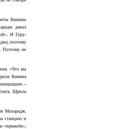
данты Ваманы
арадж давал
ой». И Гуру-
джу, поэтому
. Поэтому не
еня. «Что вы
Шрила Вамана
 инициацию –
делать Шрила
ми Махарадж,
на станцию и
ли «
триведи
»,