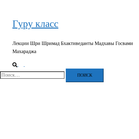
Гуру класс
Лекции Шри Шримад Бхактиведанты Мадхавы Госвами
Махараджа
Поиск
Переключатель
меню
Найти: