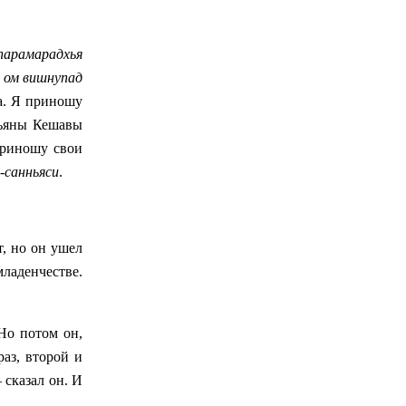
парамарадхья
и
ом вишнупад
. Я приношу
ьяны Кешавы
риношу свои
-санньяси
.
, но он ушел
младенчестве.
 Но потом он,
раз, второй и
 сказал он. И