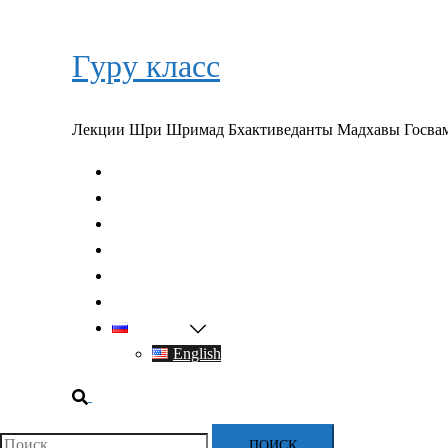
Перейти
к
Гуру класс
содержимому
Лекции Шри Шримад Бхактиведанты Мадхавы Госва
Главная
О духовном учителе
Классы
Видео
Книги
Контакты
Русский
English
Поиск
Найти: