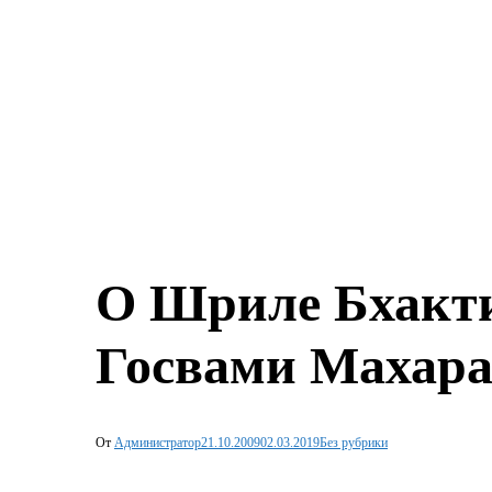
О Шриле Бхакти
Госвами Махар
От
Администратор
21.10.2009
02.03.2019
Без рубрики