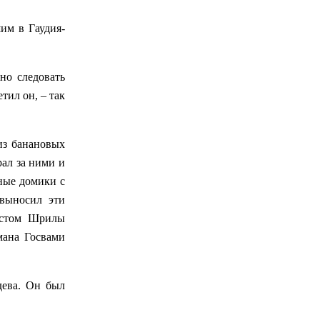
им в Гаудия-
но следовать
етил он, – так
из банановых
ал за ними и
ные домики с
 выносил эти
естом Шрилы
мана Госвами
дева. Он был