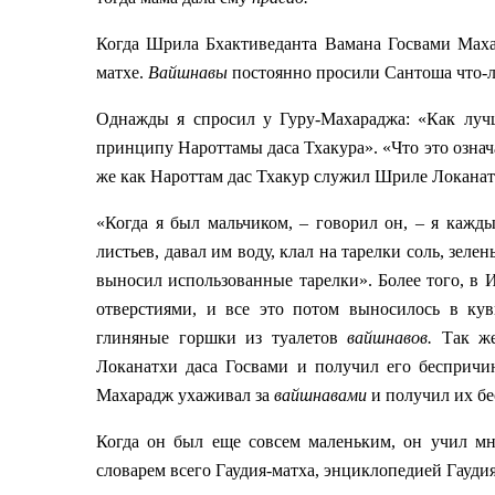
Когда Шрила Бхактиведанта Вамана Госвами Ма
матхе.
Вайшнавы
постоянно просили Сантоша что-ли
Однажды я спросил у Гуру-Махараджа: «Как луч
принципу Нароттамы даса Тхакура». «Что это означ
же как Нароттам дас Тхакур служил Шриле Локанат
«Когда я был мальчиком, – говорил он, – я кажд
листьев, давал им воду, клал на тарелки соль, зел
выносил использованные тарелки». Более того, в
отверстиями, и все это потом выносилось в к
глиняные горшки из туалетов
вайшнавов.
Так же
Локанатхи даса Госвами и получил его бесприч
Махарадж ухаживал за
вайшнавами
и получил их б
Когда он был еще совсем маленьким, он учил м
словарем всего Гаудия-матха, энциклопедией Гаудия