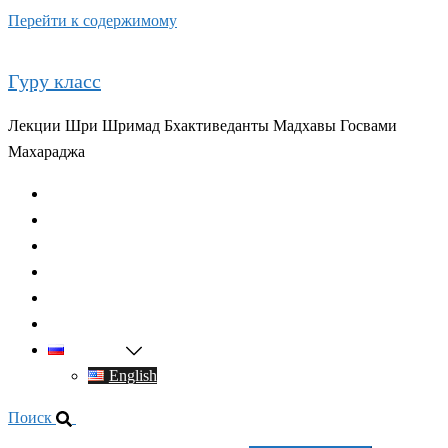
Перейти к содержимому
Гуру класс
Лекции Шри Шримад Бхактиведанты Мадхавы Госвами
Махараджа
Главная
О духовном учителе
Классы
Видео
Книги
Контакты
Русский
English
Поиск