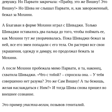
девушку. Но Парвати закричала: «Прабху, это же Вишну! Это
Вишну!» Но Шива не слышал Парвати, и, как завороженный,
бежал за Мохини.
А Бхагаван в форме Мохини играл с Шиваджи. Только
Шиваджи оставалось два пальца до того, чтобы поймать ее,
как Мохини тут же уворачивалась. Пока Шиваджи бежал за
ней, все его змеи попадали с его тела. Он растерял все свои
украшения, одежду и дамару, но продолжал бежать за
Мохини.
А после Мохини пробежала мимо Парвати, и та, наконец,
схватила Шиваджи. «Что с тобой? – спросила она. – У тебя
совершенно нет разума? Это же Сам Вишну! А ты бежишь,
желая наслаждаться с Ним?» И тогда Шива снова пришел во
внешнее сознание.
Это пример
упастха-вегам
, позывов гениталий.