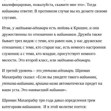
квалифицирован, пожалуйста, скажите мне это». Тогда
вайшнавы
ответят. В противном случае вы их делаете своими
слугами.
Итак, у
мадхьяма-адхикари
есть любовь к Кришне, и они
дружественны по отношению к
вайшнавам
. Дружба также
бывает трех видов: с теми, кто равен нам, у нас дружеские
отношения; с теми, кто старше нас, есть немного настроения
служения; а с теми, кто младше, присутствует немного
милости. Это второй класс, или
мадхьяма-адхикари
.
И третий уровень – это
уттама-адхикари
. Шриман
Махапрабху сказал: «Если вы увидите такого
вайшнава,
уттама-вайшнава
,
кришна-нама
автоматически придет на
ваши уста. Это наивысший
вайшнав
».
Шриман Махапрабху три года давал определения трем
категориям
вайшнавов
. И в этой молитве поется: