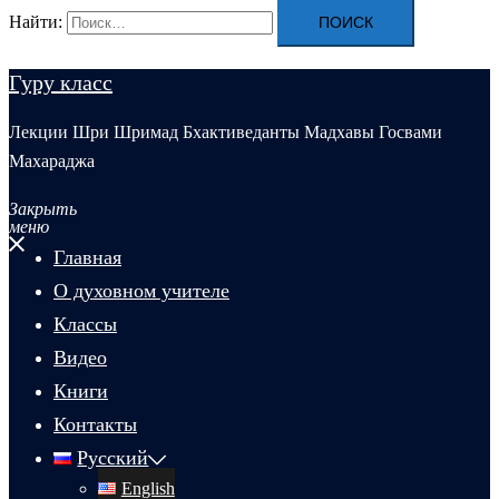
Найти:
Гуру класс
Лекции Шри Шримад Бхактиведанты Мадхавы Госвами
Махараджа
Закрыть
меню
Главная
О духовном учителе
Классы
Видео
Книги
Контакты
Русский
English