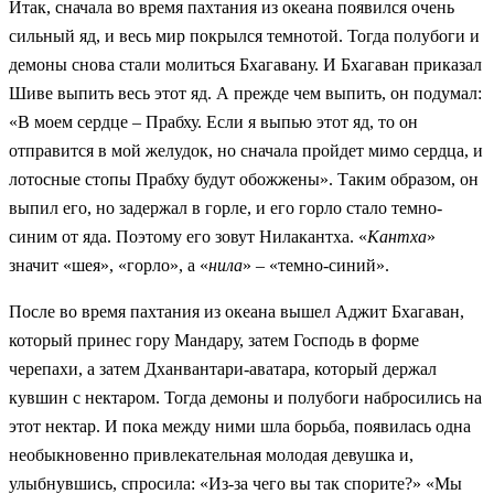
Итак, сначала во время пахтания из океана появился очень
сильный яд, и весь мир покрылся темнотой. Тогда полубоги и
демоны снова стали молиться Бхагавану. И Бхагаван приказал
Шиве выпить весь этот яд. А прежде чем выпить, он подумал:
«В моем сердце – Прабху. Если я выпью этот яд, то он
отправится в мой желудок, но сначала пройдет мимо сердца, и
лотосные стопы Прабху будут обожжены». Таким образом, он
выпил его, но задержал в горле, и его горло стало темно-
синим от яда. Поэтому его зовут Нилакантха. «
Кантха
»
значит «шея», «горло», а «
нила
» – «темно-синий».
После во время пахтания из океана вышел Аджит Бхагаван,
который принес гору Мандару, затем Господь в форме
черепахи, а затем Дханвантари-аватара, который держал
кувшин с нектаром. Тогда демоны и полубоги набросились на
этот нектар. И пока между ними шла борьба, появилась одна
необыкновенно привлекательная молодая девушка и,
улыбнувшись, спросила: «Из-за чего вы так спорите?» «Мы