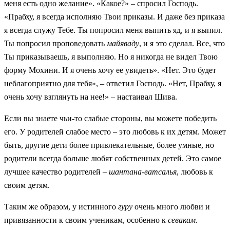
меня есть одно желание». «Какое?» – спросил Господь.
«Прабху, я всегда исполняю Твои приказы. И даже без приказа
я всегда служу Тебе. Ты попросил меня выпить яд, и я выпил.
Ты попросил проповедовать
майяваду
, и я это сделал. Все, что
Ты приказываешь, я выполняю. Но я никогда не видел Твою
форму Мохини. И я очень хочу ее увидеть». «Нет. Это будет
неблагоприятно для тебя», – ответил Господь. «Нет, Прабху, я
очень хочу взглянуть на нее!» – настаивал Шива.
Если вы знаете чьи-то слабые стороны, вы можете победить
его. У родителей слабое место – это любовь к их детям. Может
быть, другие дети более привлекательные, более умные, но
родители всегда больше любят собственных детей. Это самое
лучшее качество родителей –
шантана-ватсалья
, любовь к
своим детям.
Таким же образом, у истинного
гуру
очень много любви и
привязанности к своим ученикам, особенно к
севакам
.