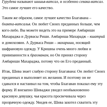
Гурудева
называют
шишья-ватсал
, и особенно
севака-ватсал
.
Это самое лучшее его качество.
Таким же образом, самое лучшее качество Бхагавана –
бхакта-ватсалья
. Он любит Своих преданных больше, чем
кого-либо. Вы можете видеть это на примере Амбариши
Махараджа и Дурвасы Риши. Амбариша Махарадж –
кшатрий
и домохозяин. А Дурваса Риши –
махариши,
носящий
шафрановую одежду. У Кришны очень много любви и
привязанности к
брахманам
, но Он принял сторону
Амбариши Махараджа, потому что он Его преданный.
Итак, Шива знает слабую сторону Бхагавана: Он любит Своих
преданных и выполняет их желания. И поэтому он не
сдавался и настаивал на том, чтобы Бхагаван показал ему эту
форму. И внезапно Шиваджи увидел необыкновенно
красивую девушку, чья красота просвечивала через
прозрачную одежду. Увидев ее, Шива захотел схватить эту