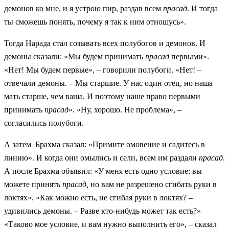
демонов ко мне, и я устрою пир, раздав всем
прасад
. И тогда
ты сможешь понять, почему я так к ним отношусь».
Тогда Нарада стал созывать всех полубогов и демонов. И
демоны сказали: «Мы будем принимать
прасад
первыми».
«Нет! Мы будем первые», – говорили полубоги. «Нет! –
отвечали демоны. – Мы старшие. У нас один отец, но наша
мать старше, чем ваша. И поэтому наше право первыми
принимать
прасад
». «Ну, хорошо. Не проблема», –
согласились полубоги.
А затем Брахма сказал: «Примите омовение и садитесь в
линию». И когда они омылись и сели, всем им раздали
прасад
.
А после Брахма объявил: «У меня есть одно условие: вы
можете принять
прасад,
но вам не разрешено сгибать руки в
локтях». «Как можно есть, не сгибая руки в локтях? –
удивились демоны. – Разве кто-нибудь может так есть?»
«Таково мое условие, и вам нужно выполнить его», – сказал