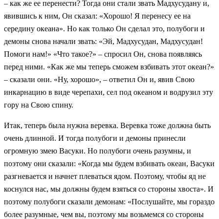
– как же ее перенести? Тогда они стали звать Мадхусудану и,
явившись к ним, Он сказал: «Хорошо! Я перенесу ее на
середину океана». Но как только Он сделал это, полубоги и
демоны снова начали звать: «Эй, Мадхусудан, Мадхусудан!
Помоги нам!» «Что такое?» – спросил Он, снова появляясь
перед ними. «Как же мы теперь сможем взбивать этот океан?»
– сказали они. «Ну, хорошо», – ответил Он и, явив Свою
инкарнацию в виде черепахи, сел под океаном и водрузил эту
гору на Свою спину.
Итак, теперь была нужна веревка. Веревка тоже должна быть
очень длинной. И тогда полубоги и демоны принесли
огромную змею Васуки. Но полубоги очень разумны, и
поэтому они сказали: «Когда мы будем взбивать океан, Васуки
разгневается и начнет плеваться ядом. Поэтому, чтобы яд не
коснулся нас, мы должны будем взяться со стороны хвоста». И
поэтому полубоги сказали демонам: «Послушайте, мы гораздо
более разумные, чем вы, поэтому мы возьмемся со стороны