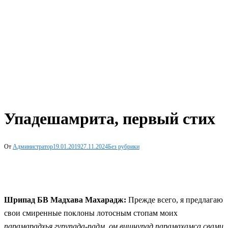
Упадешамрита, первый стих
От
Администратор
19.01.2019
27.11.2024
Без рубрики
Шрипад БВ Мадхава Махарадж:
Прежде всего, я предлагаю
свои смиренные поклоны лотосным стопам моих
парамарадхья гурупада-падм, ом вишнупад парамахамса
свами