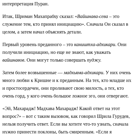
интерпретация Пуран.
Итак, Шриман Махапрабху сказал: «
Вайшнава-сева
– это
служение тем, кто принял инициацию». Сначала Он сказал в
целом, а затем начал объяснять детали.
Первый уровень преданного – это
каништха-адхикари
. Они
получили инициацию, но еще не знают, как уважать
вайшнавов
. Они могут только совершать
пуджу.
Затем более возвышенные —
мадхьяма-адхикари
. У них очень
много любви к Кришне и к преданным. На тех, кто младше их
и простосердечен, они проливают свою милость, а тех, кто
очень горд, у кого очень большое ложное эго, они отвергают.
«Эй, Махарадж! Мадхава Махарадж! Какой ответ на этот
вопрос?» – вот с таким вызовом, как говорил Шрила Гурудев,
нельзя получить ответ. Если вы хотите что-то узнать, сначала
нужно принести поклоны, быть смиренным. «Если я