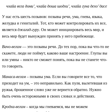
чхайа вега доми’, чхайа доша шодхи’, чхайа гуна дехо’ дасе
У нас есть шесть позывов: позывы речи, ума, гнева, языка,
желудка и гениталий. Тот, кто может контролировать их все,
является
джагад-гуру
. Он может инициировать весь мир, и
весь мир будет вынужден принять у него прибежище.
Вачо-вегам
— это позывы речи. До тех пор, пока вы что-то не
скажете, люди не поймут, каково ваше настроение. Глупы вы
или умны – никто не сможет понять, пока вы не станете что-
то говорить.
Манаса-вегам
– позывы ума. Если вы говорите все то, что
приходит на ум, – это неправильно. Как пуля, вылетевшая из
ружья, брошенное слово уже не вернется обратно. Нужно
быть очень осторожными в своих словах и действиях.
Кродха-вегам
– когда мы гневаемся, мы не можем