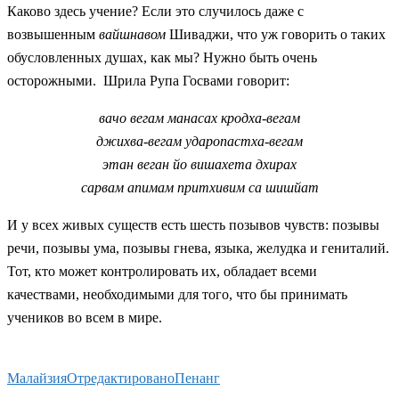
Каково здесь учение? Если это случилось даже с
возвышенным
вайшнавом
Шиваджи, что уж говорить о таких
обусловленных душах, как мы? Нужно быть очень
осторожными. Шрила Рупа Госвами говорит:
вачо вегам манасах кродха-вегам
джихва-вегам ударопастха-вегам
этан веган йо вишахета дхирах
сарвам апимам притхивим са шишйат
И у всех живых существ есть шесть позывов чувств: позывы
речи, позывы ума, позывы гнева, языка, желудка и гениталий.
Тот, кто может контролировать их, обладает всеми
качествами, необходимыми для того, что бы принимать
учеников во всем в мире.
Малайзия
Отредактировано
Пенанг