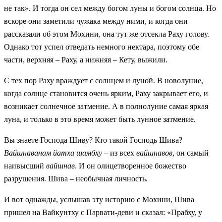
не так». И тогда он сел между богом луны и богом солнца. Но
вскоре они заметили чужака между ними, и когда они
рассказали об этом Мохини, она тут же отсекла Раху голову.
Однако тот успел отведать немного нектара, поэтому обе
части, верхняя – Раху, а нижняя – Кету, выжили.
С тех пор Раху враждует с солнцем и луной. В новолуние,
когда солнце становится очень ярким, Раху закрывает его, и
возникает солнечное затмение. А в полнолуние самая яркая
луна, и только в это время может быть лунное затмение.
Вы знаете Господа Шиву? Кто такой Господь Шива?
Вайшнаванам йатха шамбху
– из всех
вайшнавов
, он самый
наивысший
вайшнав
. И он олицетворенное божество
разрушения. Шива – необычная личность.
И вот однажды, услышав эту историю с Мохини, Шива
пришел на Вайкунтху с Парвати-деви и сказал: «Прабху, у