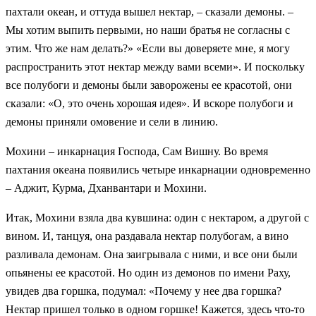
пахтали океан, и оттуда вышел нектар, – сказали демоны. –
Мы хотим выпить первыми, но наши братья не согласны с
этим. Что же нам делать?» «Если вы доверяете мне, я могу
распространить этот нектар между вами всеми». И поскольку
все полубоги и демоны были заворожены ее красотой, они
сказали: «О, это очень хорошая идея». И вскоре полубоги и
демоны приняли омовение и сели в линию.
Мохини – инкарнация Господа, Сам Вишну. Во время
пахтания океана появились четыре инкарнации одновременно
– Аджит, Курма, Дханвантари и Мохини.
Итак, Мохини взяла два кувшина: один с нектаром, а другой с
вином. И, танцуя, она раздавала нектар полубогам, а вино
разливала демонам. Она заигрывала с ними, и все они были
опьянены ее красотой. Но один из демонов по имени Раху,
увидев два горшка, подумал: «Почему у нее два горшка?
Нектар пришел только в одном горшке! Кажется, здесь что-то