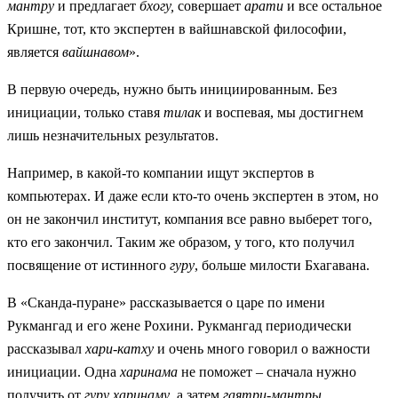
мантру
и предлагает
бхогу,
совершает
арати
и все остальное
Кришне, тот, кто экспертен в вайшнавской философии,
является
вайшнавом
».
В первую очередь, нужно быть инициированным. Без
инициации, только ставя
тилак
и воспевая, мы достигнем
лишь незначительных результатов.
Например, в какой-то компании ищут экспертов в
компьютерах. И даже если кто-то очень экспертен в этом, но
он не закончил институт, компания все равно выберет того,
кто его закончил. Таким же образом, у того, кто получил
посвящение от истинного
гуру
, больше милости Бхагавана.
В «Сканда-пуране» рассказывается о царе по имени
Рукмангад и его жене Рохини. Рукмангад периодически
рассказывал
хари-катху
и очень много говорил о важности
инициации. Одна
харинама
не поможет – сначала нужно
получить от
гуру харинаму
, а затем
гаятри-мантры
.