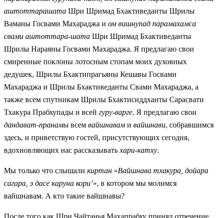
аштоттарашата
Шри Шримад Бхактиведанты Шрилы
Ваманы Госвами Махараджа и
ом
вишнупад парамахамса
свами
аштоттара-шата
Шри Шримад Бхактиведанты
Шрилы Нараяны Госвами Махараджа. Я предлагаю свои
смиренные поклоны лотосным стопам моих духовных
дедушек, Шрилы Бхактипрагьяны Кешавы Госвами
Махараджа и Шрилы Бхактиведанты Свами Махараджа, а
также всем спутникам Шрилы Бхактисиддханты Сарасвати
Тхакура Прабхупады и всей
гуру-варге
. Я предлагаю свои
дандават-пранамы
всем
вайшнавам
и
вайшнави
, собравшимся
здесь, и приветствую гостей, присутствующих сегодня,
вдохновляющих нас рассказывать
хари-катху
.
Мы только что слышали
киртан
«
Вайшнава тхакура, дойара
сагара, э дасе каруна кори’
», в котором мы молимся
вайшнавам. А кто такие вайшнавы?
После того как Шри Чайтанья Махапрабху принял отречение,