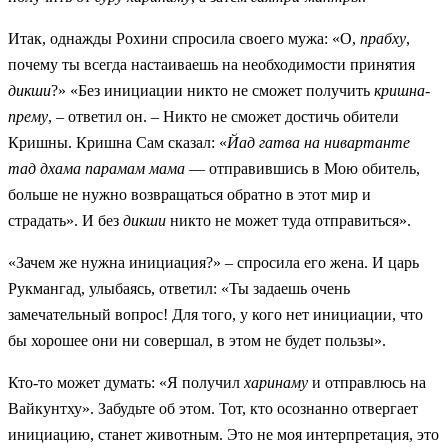
Итак, однажды Рохини спросила своего мужа: «О,
прабху
,
почему ты всегда настаиваешь на необходимости принятия
дикши
?» «Без инициации никто не сможет получить
кришна-
прему
, – ответил он. – Никто не сможет достичь обители
Кришны. Кришна Сам сказал: «
Йад гатва на нивартанте
тад дхама парамам мама
— отправившись в Мою обитель,
больше не нужно возвращаться обратно в этот мир и
страдать». И без
дикши
никто не может туда отправиться».
«Зачем же нужна инициация?» – спросила его жена. И царь
Рукмангад, улыбаясь, ответил: «Ты задаешь очень
замечательный вопрос! Для того, у кого нет инициации, что
бы хорошее они ни совершал, в этом не будет пользы».
Кто-то может думать: «Я получил
харинаму
и отправлюсь на
Вайкунтху». Забудьте об этом. Тот, кто осознанно отвергает
инициацию, станет животным. Это не моя интерпретация, это