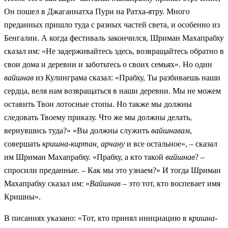
Он пошел в Джаганнатха Пури на Ратха-ятру. Много
преданных пришло туда с разных частей света, и особенно из
Бенгалии. А когда фестиваль закончился, Шриман Махапрабху
сказал им: «Не задерживайтесь здесь, возвращайтесь обратно в
свои дома и деревни и заботьтесь о своих семьях». Но один
вайшнав
из Кулинграма сказал: «Прабху, Ты разбиваешь наши
сердца, веля нам возвращаться в наши деревни. Мы не можем
оставить Твои лотосные стопы. Но также мы должны
следовать Твоему приказу. Что же мы должны делать,
вернувшись туда?» «Вы должны служить
вайшнавам
,
совершать
кришна-киртан, арчану
и все остальное», – сказал
им Шриман Махапрабху. «Прабху, а кто такой
вайшнав
? –
спросили преданные. – Как мы это узнаем?» И тогда Шриман
Махапрабху сказал им: «
Вайшнав
– это тот, кто воспевает имя
Кришны».
В писаниях указано: «Тот, кто принял инициацию в
кришна-