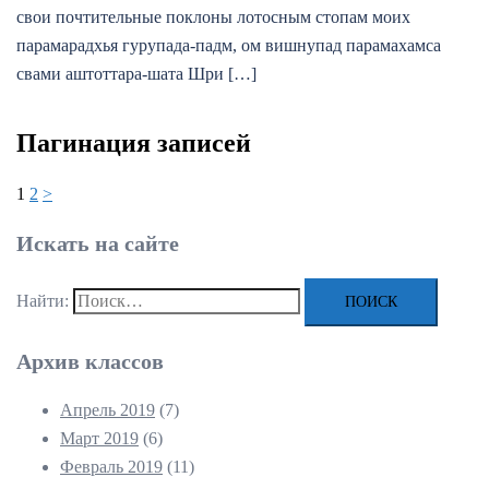
свои почтительные поклоны лотосным стопам моих
парамарадхья гурупада-падм, ом вишнупад парамахамса
свами аштоттара-шата Шри […]
Пагинация записей
1
2
>
Искать на сайте
Найти:
Архив классов
Апрель 2019
(7)
Март 2019
(6)
Февраль 2019
(11)