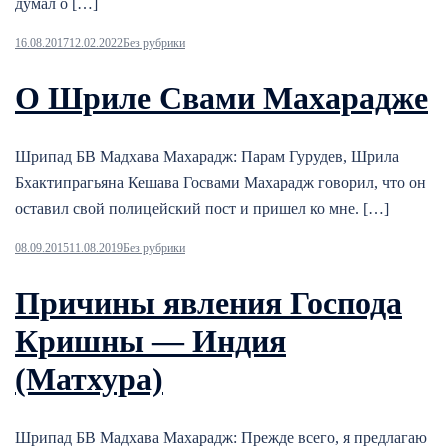
думал о […]
16.08.2017
12.02.2022
Без рубрики
О Шриле Свами Махарадже
Шрипад БВ Мадхава Махарадж: Парам Гурудев, Шрила
Бхактипрагьяна Кешава Госвами Махарадж говорил, что он
оставил свой полицейский пост и пришел ко мне. […]
08.09.2015
11.08.2019
Без рубрики
Причины явления Господа
Кришны — Индия
(Матхура)
Шрипад БВ Мадхава Махарадж: Прежде всего, я предлагаю