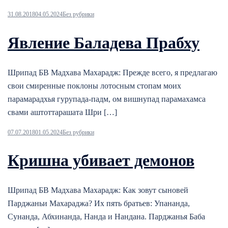
31.08.2018
04.05.2024
Без рубрики
Явление Баладева Прабху
Шрипад БВ Мадхава Махарадж: Прежде всего, я предлагаю
свои смиренные поклоны лотосным стопам моих
парамарадхья гурупада-падм, ом вишнупад парамахамса
свами аштоттарашата Шри […]
07.07.2018
01.05.2024
Без рубрики
Кришна убивает демонов
Шрипад БВ Мадхава Махарадж: Как зовут сыновей
Парджаньи Махараджа? Их пять братьев: Упананда,
Сунанда, Абхинанда, Нанда и Нандана. Парджанья Баба