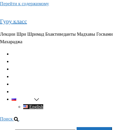
Перейти к содержимому
Гуру класс
Лекции Шри Шримад Бхактиведанты Мадхавы Госвами
Махараджа
Главная
О духовном учителе
Классы
Видео
Книги
Контакты
Русский
English
Поиск