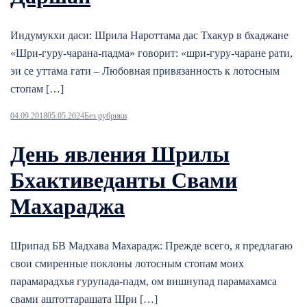
Индумукхи даси: Шрила Нароттама дас Тхакур в бхаджане
«Шри-гуру-чарана-падма» говорит: «шри-гуру-чаране рати,
эи се уттама гати – Любовная привязанность к лотосным
стопам […]
04.09.2018
05.05.2024
Без рубрики
День явления Шрилы
Бхактиведанты Свами
Махараджа
Шрипад БВ Мадхава Махарадж: Прежде всего, я предлагаю
свои смиренные поклоны лотосным стопам моих
парамарадхья гурупада-падм, ом вишнупад парамахамса
свами аштоттарашата Шри […]