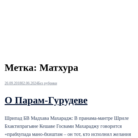
Метка:
Матхура
26.09.2018
02.06.2024
Без рубрики
О Парам-Гурудеве
Шрипад БВ Мадхава Махарадж: В пранама-мантре Шриле
Бхактипрагьяне Кешаве Госвами Махараджу говорится
«прабхупада мано-бхиштам – он тот, кто исполнил желания