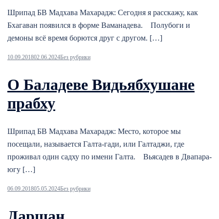
Шрипад БВ Мадхава Махарадж: Сегодня я расскажу, как
Бхагаван появился в форме Ваманадева. Полубоги и
демоны всё время борются друг с другом. […]
10.09.2018
02.06.2024
Без рубрики
О Баладеве Видьябхушане
прабху
Шрипад БВ Мадхава Махарадж: Место, которое мы
посещали, называется Галта-гади, или Галтаджи, где
проживал один садху по имени Галта. Вьясадев в Двапара-
югу […]
06.09.2018
05.05.2024
Без рубрики
Даршан