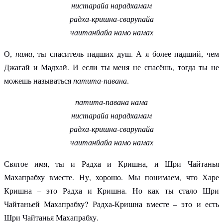
нистарайа нарадхамам
радха-кришна-сварупайа
чаитанйайа намо намах
О,
нама
, ты спаситель падших душ. А я более падший, чем
Джагай и Мадхай. И если ты меня не спасёшь, тогда ты не
можешь называться
патита-павана
.
патита-павана нама
нистарайа нарадхамам
радха-кришна-сварупайа
чаитанйайа намо намах
Святое имя, ты и Радха и Кришна, и Шри Чайтанья
Махапрабху вместе. Ну, хорошо. Мы понимаем, что Харе
Кришна – это Радха и Кришна. Но как ты стало Шри
Чайтаньей Махапрабху? Радха-Кришна вместе – это и есть
Шри Чайтанья Махапрабху.