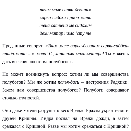
твам мале сарва-деванам
сарва-сиддхи-прада-мата
тена сатйена ме сиддхим
дехи матар намо ’сту те
Преданные говорят: «
Твам мале сарва-деванам сарва-сиддхи-
прада-мата
– о,
мала
! О,
харинама маха-мантра
! Ты можешь
дать все совершенства полубогов».
Но может возникнуть вопрос: хотим ли мы совершенства
полубогов? Мы же хотим
палья-даси
– настроения Радхики.
Зачем нам совершенства полубогов? Полубоги совершают
столько глупостей.
Они даже хотели разрушить весь Врадж. Брахма украл телят и
друзей Кришны. Индра послал на Врадж дожди, а затем
сражался с Кришной. Разве мы хотим сражаться с Кришной?