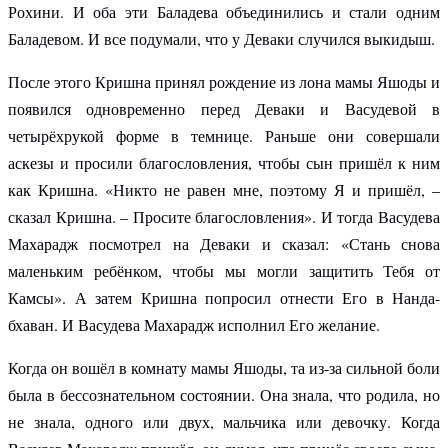
Рохини. И оба эти Баладева объединились и стали одним
Баладевом. И все подумали, что у Деваки случился выкидыш.
После этого Кришна принял рождение из лона мамы Яшоды и
появился одновременно перед Деваки и Васудевой в
четырёхрукой форме в темнице. Раньше они совершали
аскезы и просили благословления, чтобы сын пришёл к ним
как Кришна. «Никто не равен мне, поэтому Я и пришёл, –
сказал Кришна. – Просите благословления». И тогда Васудева
Махарадж посмотрел на Деваки и сказал: «Стань снова
маленьким ребёнком, чтобы мы могли защитить Тебя от
Камсы». А затем Кришна попросил отнести Его в Нанда-
бхаван. И Васудева Махарадж исполнил Его желание.
Когда он вошёл в комнату мамы Яшоды, та из-за сильной боли
была в бессознательном состоянии. Она знала, что родила, но
не знала, одного или двух, мальчика или девочку. Когда