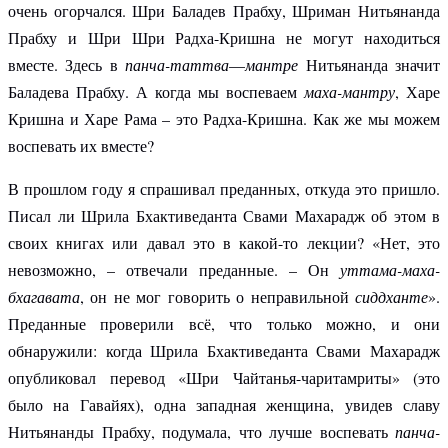
очень огорчался. Шри Баладев Прабху, Шриман Нитьянанда
Прабху и Шри Шри Радха-Кришна не могут находиться
вместе. Здесь в
панча-таттва
—
мантре
Нитьянанда значит
Баладева Прабху. А когда мы воспеваем
маха-мантру
, Харе
Кришна и Харе Рама – это Радха-Кришна. Как же мы можем
воспевать их вместе?
В прошлом году я спрашивал преданных, откуда это пришло.
Писал ли Шрила Бхактиведанта Свами Махарадж об этом в
своих книгах или давал это в какой-то лекции? «Нет, это
невозможно, – отвечали преданные. – Он
уттама-маха-
бхагавата
, он не мог говорить о неправильной
сиддханте
».
Преданные проверили всё, что только можно, и они
обнаружили: когда Шрила Бхактиведанта Свами Махарадж
опубликовал перевод «Шри Чайтанья-чаритамриты» (это
было на Гавайях), одна западная женщина, увидев славу
Нитьянанды Прабху, подумала, что лучше воспевать
панча-