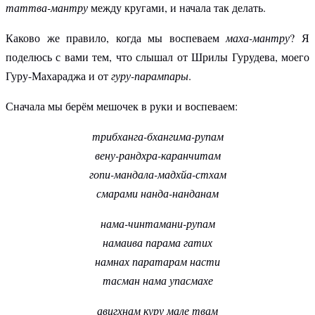
таттва-мантру
между кругами, и начала так делать.
Каково же правило, когда мы воспеваем
маха-мантру
? Я
поделюсь с вами тем, что слышал от Шрилы Гурудева, моего
Гуру-Махараджа и от
гуру-парампары
.
Сначала мы берём мешочек в руки и воспеваем:
трибханга-бхангима-рупам
вену-рандхра-каранчитам
гопи-мандала-мадхйа-стхам
смарами нанда-нанданам
нама-чинтамани-рупам
намаива парама гатих
намнах паратарам насти
тасман нама упасмахе
авигхнам куру мале твам