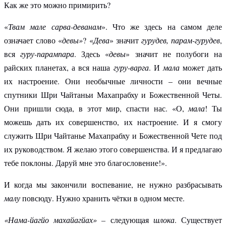
Как же это можно примирить?
«
Твам мале сарва-деванам
». Что же здесь на самом деле
означает слово «
девы»
? «
Дева
» значит
гурудев, парам-гурудев
,
вся
гуру-парампара
. Здесь «
девы
» значит не полубоги на
райских планетах, а вся наша
гуру-варга
. И
мала
может дать
их настроение. Они необычные личности – они вечные
спутники Шри Чайтаньи Махапрабху и Божественной Четы.
Они пришли сюда, в этот мир, спасти нас. «О,
мала
! Ты
можешь дать их совершенство, их настроение. И я смогу
служить Шри Чайтанье Махапрабху и Божественной Чете под
их руководством. Я желаю этого совершенства. И я предлагаю
тебе поклоны. Даруй мне это благословение!».
И когда мы закончили воспевание, не нужно разбрасывать
малу
повсюду. Нужно хранить чётки в одном месте.
«Нама-йагйо махайагйах» –
следующая
шлока
. Существует