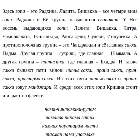
Здесь
гопи
– это Радхика, Лалита, Вишакха – все четыре вида
гопи
. Радхика и Её группа называются
свапакша
. У Неё
восемь выдающихся
гопи
: Лалита, Вишакха, Читра,
Чампакалата, Тунгавидья, Ранга-деви, Судеви, Индулекха. А
противоположная группа – это Чандравали и её главная
сакхи
,
Падма. Другая группа –
сухрит
, где главная – Шьямала. А
другая группа –
татастха
, где главная – Бхадра. И также
сакхи
бывают пяти видов:
нитья-сакхи, прана-сакхи, прия-
сакхи, приянарма-сакхи
. Из этих пяти
нитья-сакхи
и
прана-
сакхи
зовут
манджари
. И среди всех этих
гопи
Кришна стоит
и играет на флейте.
нама-чинтамани-рупам
намаива парама гатих
намнах паратарам насти
тасман нама упасмахе