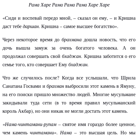
Рама Харе Рама Рама Рама Харе Харе
«Сиди и воспевай передо мной, – сказал он ему, – и Кришна
даст тебе
даршан
. Кришна – самое высшее богатство».
Через некоторое время до
брахмана
дошла новость, что его
дочь вышла замуж за очень богатого человека. А он
продолжал совершать свой
бхаджан
. Кришна заботится о его
семье того, кто совершает Ему
бхаджан.
Что же случилось после? Когда все услышали, что Шрила
Санатана Госвами и
брахман
выбросили этот камень в Ямуну,
на его поиски пришло множество людей. Многие мусульмане
закидывали туда сети (в то время правил мусульманский
король Акбар), но они никак не могли достать этот камень.
«Нама-чинтамани-рупам –
святое имя гораздо более ценное,
чем камень
чинтамани»
.
Нама
– это высшая цель. Но мы