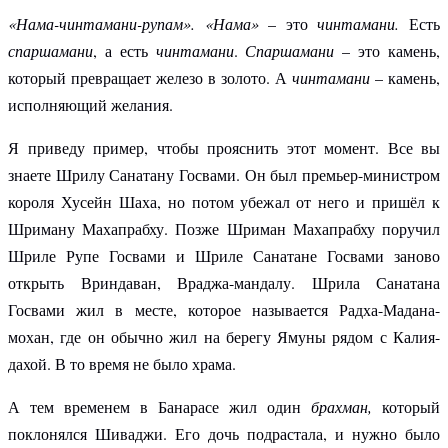
«Нама-чинтамани-рупам». «Нама»
– это
чинтамани.
Есть
спаршамани
, а есть
чинтамани
.
Спаршамани
– это камень,
который превращает железо в золото. А
чинтамани
– камень,
исполняющий желания.
Я приведу пример, чтобы прояснить этот момент. Все вы
знаете Шрилу Санатану Госвами. Он был премьер-министром
короля Хусейн Шаха, но потом убежал от него и пришёл к
Шриману Махапрабху. Позже Шриман Махапрабху поручил
Шриле Рупе Госвами и Шриле Санатане Госвами заново
открыть Вриндаван, Враджа-мандалу. Шрила Санатана
Госвами жил в месте, которое называется Радха-Мадана-
мохан, где он обычно жил на берегу Ямуны рядом с Калия-
дахой. В то время не было храма.
А тем временем в Банарасе жил один
брахман,
который
поклонялся Шиваджи. Его дочь подрастала, и нужно было