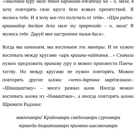
«
Авигхнам куру мале твам харинама-джапешу ча
– о,
мала
, я
хочу повторять свои круги безо всяких препятствий. Я
молюсь тебе. И я хочу кое-что получить от тебя». «
Шри радха-
кришнайор дасйам дехи мале ту прартхайе –
о,
мала
! Я
молюсь тебе. Даруй мне настроение
палья-даси
».
Когда мы начинаем, мы воспеваем эти
мантры
. И не нужно
воспевать между кругами «
шри кришна-чайтанья
…» Сначала
нужно предложить
пранаму гуру
и можно произнести Панча-
таттву. Но между кругами не нужно повторять. Можно
повторять другие
шлоки:
«
чето-дарпана марджанам
»,
«Шикшаштаку» – много разных
шлок
. Иногда можно
воспевать
шлоки
из «Намаштаки», а иногда повторять
шлоки
Шримати Радхике:
макхешвари! Крийешвари свадхешвари сурешвари
триведа-бхаратишвари прамана-шасанешвари