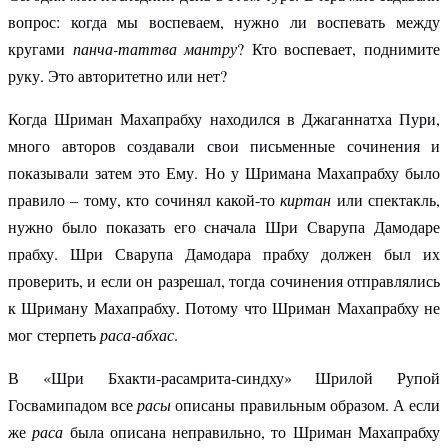
вопрос: когда мы воспеваем, нужно ли воспевать между
кругами
панча-таттва мантру
? Кто воспевает, поднимите
руку. Это авторитетно или нет?
Когда Шриман Махапрабху находился в Джаганнатха Пури,
много авторов создавали свои письменные сочинения и
показывали затем это Ему. Но у Шримана Махапрабху было
правило – тому, кто сочинял какой-то
киртан
или спектакль,
нужно было показать его сначала Шри Сварупа Дамодаре
прабху. Шри Сварупа Дамодара прабху должен был их
проверить, и если он разрешал, тогда сочинения отправлялись
к Шриману Махапрабху. Потому что Шриман Махапрабху не
мог стерпеть
раса-абхас
.
В «Шри Бхакти-расамрита-синдху» Шрилой Рупой
Госвамипадом все
расы
описаны правильным образом. А если
же
раса
была описана неправильно, то Шриман Махапрабху