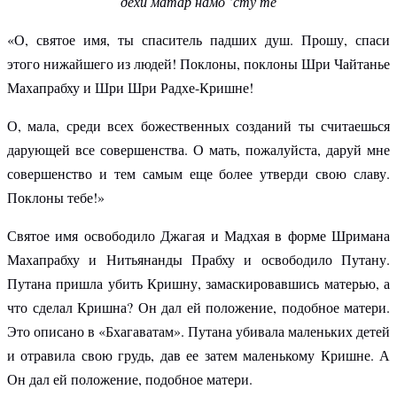
дехи матар намо ’сту те
«О, святое имя, ты спаситель падших душ. Прошу, спаси
этого нижайшего из людей! Поклоны, поклоны Шри Чайтанье
Махапрабху и Шри Шри Радхе-Кришне!
О, мала, среди всех божественных созданий ты считаешься
дарующей все совершенства. О мать, пожалуйста, даруй мне
совершенство и тем самым еще более утверди свою славу.
Поклоны тебе!»
Святое имя освободило Джагая и Мадхая в форме Шримана
Махапрабху и Нитьянанды Прабху и освободило Путану.
Путана пришла убить Кришну, замаскировавшись матерью, а
что сделал Кришна? Он дал ей положение, подобное матери.
Это описано в «Бхагаватам». Путана убивала маленьких детей
и отравила свою грудь, дав ее затем маленькому Кришне. А
Он дал ей положение, подобное матери.