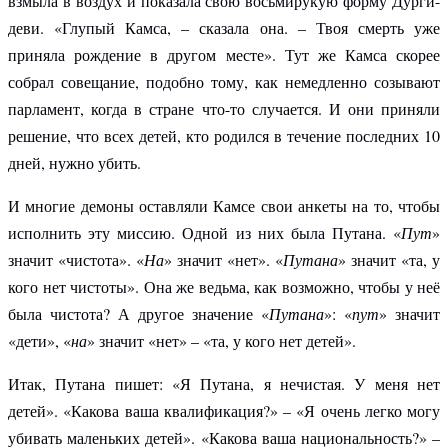
взмыла в воздух и показала свою восьмирукую форму Дурги-
деви. «Глупый Камса, – сказала она. – Твоя смерть уже
приняла рождение в другом месте». Тут же Камса скорее
собрал совещание, подобно тому, как немедленно созывают
парламент, когда в стране что-то случается. И они приняли
решение, что всех детей, кто родился в течение последних 10
дней, нужно убить.
И многие демоны оставляли Камсе свои анкеты на то, чтобы
исполнить эту миссию. Одной из них была Путана. «
Пут
»
значит «чистота». «
На
» значит «нет». «
Путана
» значит «та, у
кого нет чистоты». Она же ведьма, как возможно, чтобы у неё
была чистота? А другое значение «
Путана
»: «
пут
» значит
«дети», «
на
» значит «нет» – «та, у кого нет детей».
Итак, Путана пишет: «Я Путана, я нечистая. У меня нет
детей». «Какова ваша квалификация?» – «Я очень легко могу
убивать маленьких детей». «Какова ваша национальность?» –