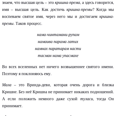
знаем, что высшая цель – это
кришна-према
, а здесь говорится,
имя – высшая цель. Как достичь
кришна-премы
? Когда мы
воспеваем святое имя, через него мы и достигаем
кришна-
премы
. Таков процесс.
нама-чинтамани-рупам
намаива парама гатих
намнах паратарам насти
тасман нама упасмахе
Во всех вселенных нет ничего возвышеннее святого имени.
Поэтому я поклоняюсь ему.
Мала
– это Вринда-деви, которая очень дорога и близка
Кришне. Без неё Кришна не принимает никаких подношений.
А если положить немного даже сухой
туласи
, тогда Он
принимает.