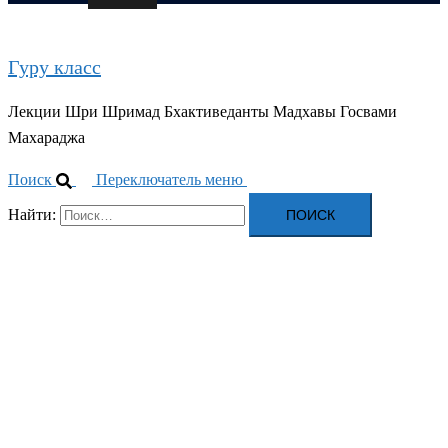
Гуру класс
Лекции Шри Шримад Бхактиведанты Мадхавы Госвами
Махараджа
Поиск
Переключатель меню
Найти: