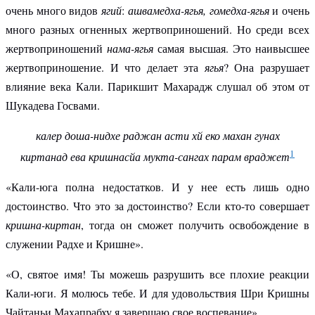
очень много видов
ягий
:
ашвамедха-ягья, гомедха-ягья
и очень
много разных огненных жертвоприношений. Но среди всех
жертвоприношений
нама-ягья
самая высшая. Это наивысшее
жертвоприношение. И что делает эта
ягья
? Она разрушает
влияние века Кали. Парикшит Махарадж слушал об этом от
Шукадева Госвами.
калер доша-нидхе раджан асти хй еко махан гунах
1
киртанад ева кришнасйа мукта-сангах парам враджет
«Кали-юга полна недостатков. И у нее есть лишь одно
достоинство. Что это за достоинство? Если кто-то совершает
кришна-киртан
, тогда он сможет получить освобождение в
служении Радхе и Кришне».
«О, святое имя! Ты можешь разрушить все плохие реакции
Кали-юги. Я молюсь тебе. И для удовольствия Шри Кришны
Чайтаньи Махапрабху я завершаю свое воспевание».