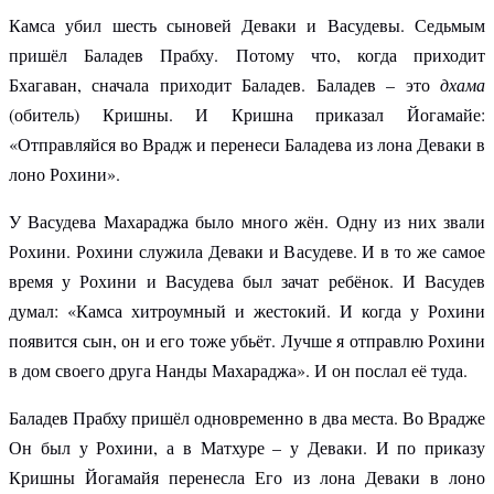
Камса убил шесть сыновей Деваки и Васудевы. Седьмым
пришёл Баладев Прабху. Потому что, когда приходит
Бхагаван, сначала приходит Баладев. Баладев – это
дхама
(обитель) Кришны. И Кришна приказал Йогамайе:
«Отправляйся во Врадж и перенеси Баладева из лона Деваки в
лоно Рохини».
У Васудева Махараджа было много жён. Одну из них звали
Рохини. Рохини служила Деваки и Васудеве. И в то же самое
время у Рохини и Васудева был зачат ребёнок. И Васудев
думал: «Камса хитроумный и жестокий. И когда у Рохини
появится сын, он и его тоже убьёт. Лучше я отправлю Рохини
в дом своего друга Нанды Махараджа». И он послал её туда.
Баладев Прабху пришёл одновременно в два места. Во Врадже
Он был у Рохини, а в Матхуре – у Деваки. И по приказу
Кришны Йогамайя перенесла Его из лона Деваки в лоно