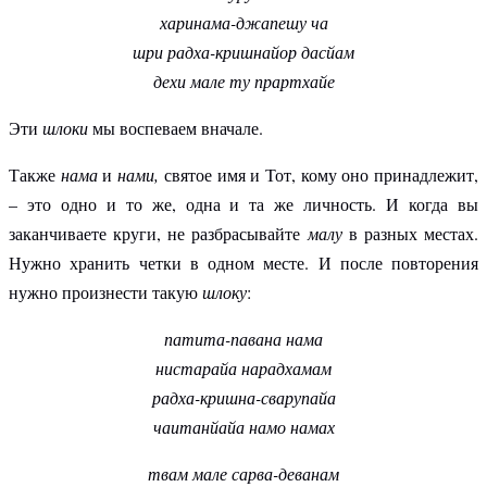
харинама-джапешу ча
шри радха-кришнайор дасйам
дехи мале ту прартхайе
Эти
шлоки
мы воспеваем вначале.
Также
нама
и
нами,
святое имя и Тот, кому оно принадлежит,
– это одно и то же, одна и та же личность. И когда вы
заканчиваете круги, не разбрасывайте
малу
в разных местах.
Нужно хранить четки в одном месте. И после повторения
нужно произнести такую
шлоку
:
патита-павана нама
нистарайа нарадхамам
радха-кришна-сварупайа
чаитанйайа намо намах
твам мале сарва-деванам