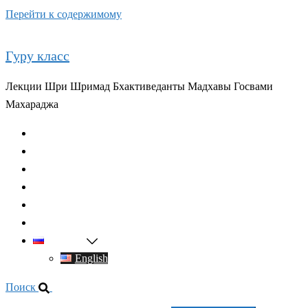
Перейти к содержимому
Гуру класс
Лекции Шри Шримад Бхактиведанты Мадхавы Госвами
Махараджа
Главная
О духовном учителе
Классы
Видео
Книги
Контакты
Русский
English
Поиск