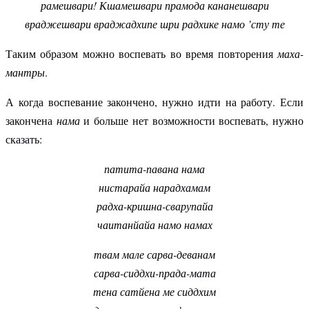
рамешвари! Кшамешвари прамода кананешвари
враджешвари враджадхипе шри радхике намо ’сту те
Таким образом можно воспевать во время повторения
маха-
мантры
.
А когда воспевание закончено, нужно идти на работу. Если
закончена
нама
и больше нет возможности воспевать, нужно
сказать:
патита-павана нама
нистарайа нарадхамам
радха-кришна-сварупайа
чаитанйайа намо намах
твам мале сарва-деванам
сарва-сиддхи-прада-мата
тена сатйена ме сиддхим