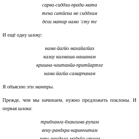
сарва-сиддхи-прада-мата
тена сатйена ме сиддхим
дехи матар намо ’сту те
И ещё одну
шлоку
:
нама-йагйо махайагйах
калау калмаша-нашанам
кришна-чаитанйа-притйартхе
нама-йагйа-самарпанам
Я объясню эти
мантры
.
Прежде, чем мы начинаем, нужно предложить поклоны. И
первая
шлока
:
трибханга-бхангима-рупам
вену-рандхра-каранчитам
гопи-мандала-мадхйа-стхам