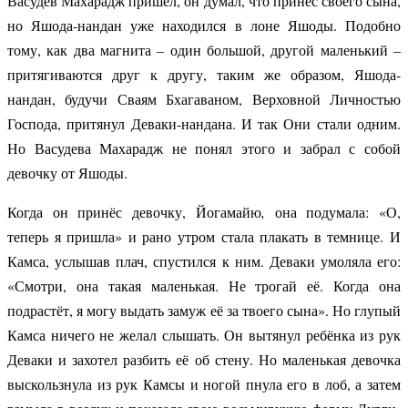
Васудев Махарадж пришёл, он думал, что принёс своего сына,
но Яшода-нандан уже находился в лоне Яшоды. Подобно
тому, как два магнита – один большой, другой маленький –
притягиваются друг к другу, таким же образом, Яшода-
нандан, будучи Сваям Бхагаваном, Верховной Личностью
Господа, притянул Деваки-нандана. И так Они стали одним.
Но Васудева Махарадж не понял этого и забрал с собой
девочку от Яшоды.
Когда он принёс девочку, Йогамайю
,
она подумала: «О,
теперь я пришла» и рано утром стала плакать в темнице. И
Камса, услышав плач, спустился к ним. Деваки умоляла его:
«Смотри, она такая маленькая. Не трогай её. Когда она
подрастёт, я могу выдать замуж её за твоего сына». Но глупый
Камса ничего не желал слышать. Он вытянул ребёнка из рук
Деваки и захотел разбить её об стену. Но маленькая девочка
выскользнула из рук Камсы и ногой пнула его в лоб, а затем