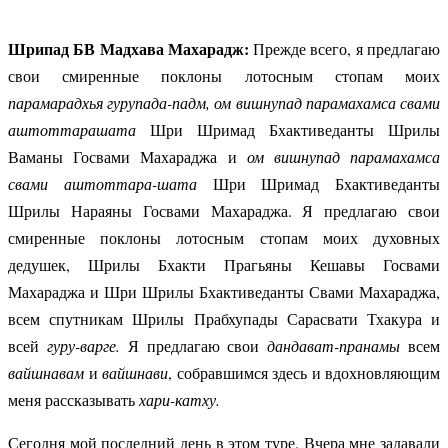
Шрипад БВ Мадхава Махарадж:
Прежде всего, я предлагаю
свои смиренные поклоны лотосным стопам моих
парамарадхья гурупада-падм, ом вишнупад парамахамса свами
аштоттарашата
Шри Шримад Бхактиведанты Шрилы
Ваманы Госвами Махараджа и
ом вишнупад парамахамса
свами аштоттара-шата
Шри Шримад Бхактиведанты
Шрилы Нараяны Госвами Махараджа. Я предлагаю свои
смиренные поклоны лотосным стопам моих духовных
дедушек, Шрилы Бхакти Прагьяны Кешавы Госвами
Махараджа и Шри Шрилы Бхактиведанты Свами Махараджа,
всем спутникам Шрилы Прабхупады Сарасвати Тхакура и
всей
гуру-варге.
Я предлагаю свои
дандават-пранамы
всем
вайшнавам
и
вайшнави
, собравшимся здесь и вдохновляющим
меня рассказывать
хари-катху.
Сегодня мой последний день в этом туре. Вчера мне задавали