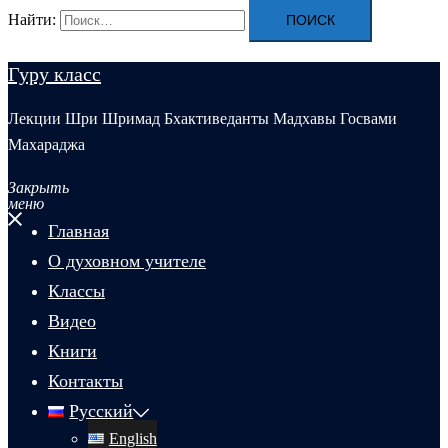
Найти:
Гуру класс
Лекции Шри Шримад Бхактиведанты Мадхавы Госвами
Махараджа
Закрыть
меню
Главная
О духовном учителе
Классы
Видео
Книги
Контакты
Русский
English