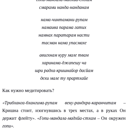
смарами нанда-нанданам
нама-чинтамани-рупам
намаива парама гатих
намнах паратарам насти
тасман нама упасмахе
авигхнам куру мале твам
харинама-джапешу ча
шри радха-кришнайор дасйам
дехи мале ту прартхайе
Как нужно медитировать?
«Трибханга-бхангима-рупам
вену-рандхра-каранчитам
–
Кришна стоит, изогнувшись в трех местах, а в руках Он
держит флейту». «
Гопи-мандала-мадхйа-стхам –
Он окружен
гопи».