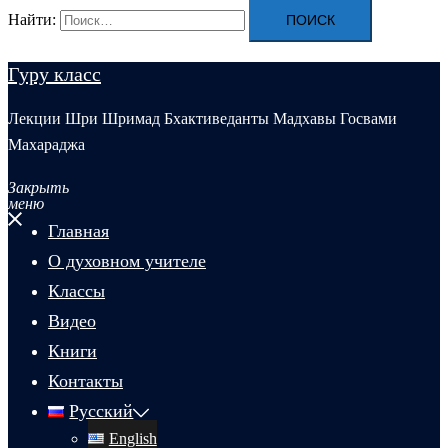
Найти:
Гуру класс
Лекции Шри Шримад Бхактиведанты Мадхавы Госвами
Махараджа
Закрыть
меню
Главная
О духовном учителе
Классы
Видео
Книги
Контакты
Русский
English