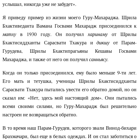
услышал, никогда уже не забудет».
Я приведу пример из жизни моего Гуру-Махараджа. Шрила
Бхактиведанта Вамана Госвами Махарадж присоединился к
матху
в 1930 году. Он получил
харинаму
от Шрилы
Бхактисиддханты Сарасвати Тхакура и
дикшу
от Парам-
Гурудева, Шрилы Бхактипрагьяны Кешавы Госвами
Махараджа, и также от него он получил
санньясу.
Когда он только присоединился, ему было меньше 9-ти лет.
Его мать и тетушка, ученицы Шрилы Бхактисиддханты
Сарасвати Тхакура пытались увести его обратно домой, но он
сказал им: «Нет, здесь мой настоящий дом». Они пытались
всеми своими силами, но Гуру-Махарадж был решительно
настроен не возвращаться обратно.
В то время наш Парам-Гурудев, которого звали Винод-бихари
Брахмачари, был еще в белых одеждах. И он стал заботиться о