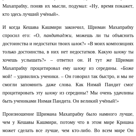
Махапрабху, поняв их мысли, подумал: «Ну, время покажет,
кто здесь лучший учёный».
И когда Кешава Кашмири закончил, Шриман Махапрабху
спросил его: «О,
пандитаджи
, можешь ли ты объяснить
достоинства и недостатки твоих
шлок
?» «В моих композициях
только достоинства, в них нет недостатков. Какую
шлоку
ты
хочешь услышать?» – ответил он. И тут же Шриман
Махапрабху процитировал ему
шлоку
из середины. «Боже
мой! – удивились ученики. – Он говорил так быстро, и мы не
смогли запомнить даже слова. Как Нимай Пандит смог
процитировать эту
шлоку
из середины? Мы очень удачливы
быть учениками Нимая Пандита. Он великий учёный!»
Произношение Шримана Махапрабху было намного лучше,
чем у Кешавы Кашмири, потому что в этом мире Кришна
может сделать все лучше, чем кто-либо. Во всем мире Он