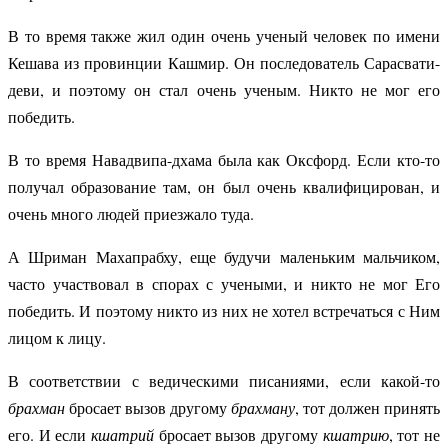
В то время также жил один очень ученый человек по имени
Кешава из провинции Кашмир. Он последователь Сарасвати-
деви, и поэтому он стал очень ученым. Никто не мог его
победить.
В то время Навадвипа-дхама была как Оксфорд. Если кто-то
получал образование там, он был очень квалифицирован, и
очень много людей приезжало туда.
А Шриман Махапрабху, еще будучи маленьким мальчиком,
часто участвовал в спорах с учеными, и никто не мог Его
победить. И поэтому никто из них не хотел встречаться с Ним
лицом к лицу.
В соответствии с ведическими писаниями, если какой-то
брахман
бросает вызов другому
брахману
, тот должен принять
его. И если
кшатрий
бросает вызов другому
кшатрию
, тот не