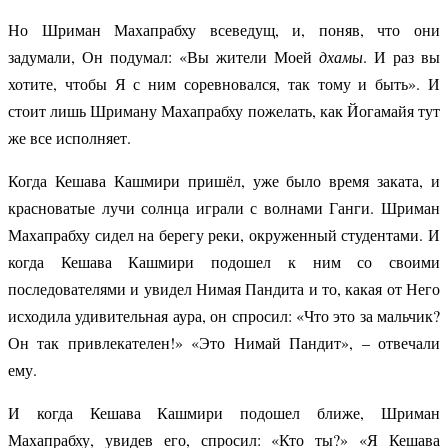
Но Шриман Махапрабху всеведущ, и, поняв, что они
задумали, Он подумал: «Вы жители Моей
дхамы
. И раз вы
хотите, чтобы Я с ним соревновался, так тому и быть». И
стоит лишь Шриману Махапрабху пожелать, как Йогамайя тут
же все исполняет.
Когда Кешава Кашмири пришёл, уже было время заката, и
красноватые лучи солнца играли с волнами Ганги. Шриман
Махапрабху сидел на берегу реки, окруженный студентами. И
когда Кешава Кашмири подошел к ним со своими
последователями и увидел Нимая Пандита и то, какая от Него
исходила удивительная аура, он спросил: «Что это за мальчик?
Он так привлекателен!» «Это Нимай Пандит», – отвечали
ему.
И когда Кешава Кашмири подошел ближе, Шриман
Махапрабху, увидев его, спросил: «Кто ты?» «Я Кешава