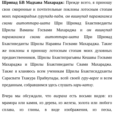
Шрипад БВ Мадхава Махарадж:
Прежде всего, я приношу
свои смиренные и почтительные поклоны лотосным стопам
моих
парамарадхья гурупада-падм, ом вишнупад парамахамса
свами аштоттара-шата
Шри Шримад Бхактиведанты
Шрилы Ваманы Госвами Махараджа и
ом вишнупад
парамахамса свами аштоттара-шата
Шри Шримад
Бхактиведанты Шрилы Нараяны Госвами Махараджа. Такие
же поклоны я приношу лотосным стопам моих духовных
предшественников, Шрилы Бхактипрагьяны Кешавы Госвами
Махараджа и Шрилы Бхактиведанты Свами Махараджа.
Также я кланяюсь всем ученикам Шрилы Бхактисиддханты
Сарасвати Тхакура Прабхупады, всей своей
гуру-варге
и всем
преданным, собравшимся здесь слушать
хари-катху
.
Вчера мы обсуждали, что
виграха
есть восьми видов: из
мрамора или камня, из дерева, из железа, золота или любого
сплава, из глины, в виде изображения, из песка,