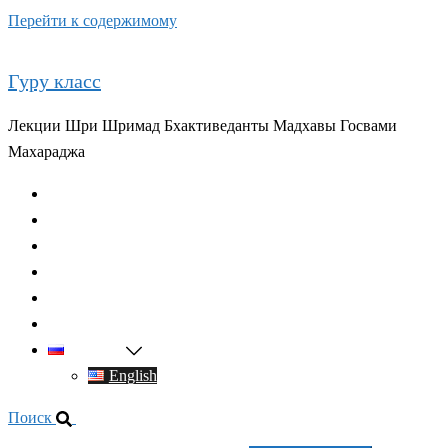
Перейти к содержимому
Гуру класс
Лекции Шри Шримад Бхактиведанты Мадхавы Госвами
Махараджа
Главная
О духовном учителе
Классы
Видео
Книги
Контакты
Русский
English
Поиск