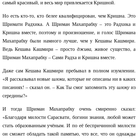
самый красивый, и весь мир привлекается Кришной.
Но есть кто-то, кто белее квалифицирован, чем Кришна. Это
Шримати Радхика. А Шриман
Махапрабху – это Радхика и
Кришна вместе, поэтому и произношение, и голос Шримана
Махапрабху были намного лучше, чем у Кешавы Кашмири.
Ведь Кешава Кашмири – просто
джива,
живое существо, а
Шриман Махапрабху – Сами Радха и Кришна вместе.
Даже сам Кешава Кашмири пребывал в полном изумлении.
«Я рассказывал новые
шлоки
, которые не описаны ни в каких
писаниях! – сказал он. – Как Ты смог запомнить эту
шлоку
из
середины?»
И тогда Шриман Махапрабху очень смиренно сказал:
«Благодаря милости Сарасвати, богини знания, любой может
стать образованным учёным. И по её беспричинной милости
он сможет обладать такой памятью, что все, что он однажды