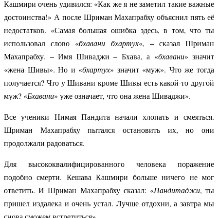
Кашмири очень удивился: «Как же я не заметил такие важные
достоинства!» А после Шриман Махапрабху объяснил пять её
недостатков. «Самая большая ошибка здесь, в том, что ты
использовал слово «
бхавани бхартух
«, – сказал Шриман
Махапрабху. – Имя Шиваджи – Бхава, а «
бхавани
» значит
«жена Шивы». Но и «
бхартух
» значит «муж». Что же тогда
получается? Что у Шивани кроме Шивы есть какой-то другой
муж? «
Бхавани
» уже означает, что она жена Шиваджи».
Все ученики Нимая Пандита начали хлопать и смеяться.
Шриман Махапрабху пытался остановить их, но они
продолжали радоваться.
Для высококвалифицированного человека поражение
подобно смерти. Кешава Кашмири больше ничего не мог
ответить. И Шриман Махапрабху сказал: «
Пандитаджи
, ты
пришел издалека и очень устал. Лучше отдохни, а завтра мы
снова сможем встретиться».