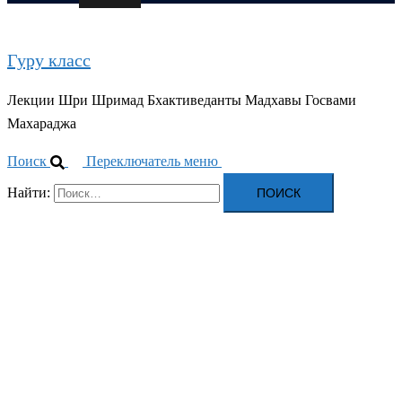
Гуру класс
Лекции Шри Шримад Бхактиведанты Мадхавы Госвами
Махараджа
Поиск
Переключатель меню
Найти: