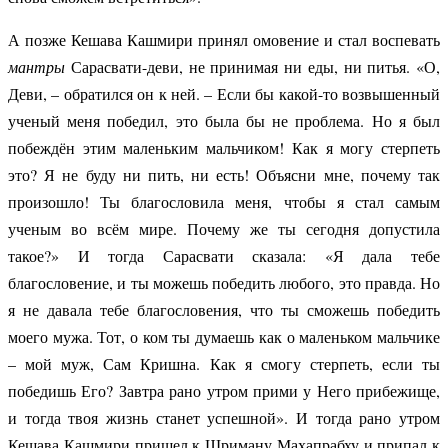
А позже Кешава Кашмири принял омовение и стал воспевать
мантры
Сарасвати-деви, не принимая ни еды, ни питья. «О,
Деви, – обратился он к ней. – Если бы какой-то возвышенный
ученый меня победил, это была бы не проблема. Но я был
побеждён этим маленьким мальчиком! Как я могу стерпеть
это? Я не буду ни пить, ни есть! Объясни мне, почему так
произошло! Ты благословила меня, чтобы я стал самым
ученым во всём мире. Почему же ты сегодня допустила
такое?» И тогда Сарасвати сказала: «Я дала тебе
благословение, и ты можешь победить любого, это правда. Но
я не давала тебе благословения, что ты сможешь победить
моего мужа. Тот, о ком ты думаешь как о маленьком мальчике
– мой муж, Сам Кришна. Как я смогу стерпеть, если ты
победишь Его? Завтра рано утром прими у Него прибежище,
и тогда твоя жизнь станет успешной». И тогда рано утром
Кешава Кашмири пришел к Шриману Махапрабху и припал к