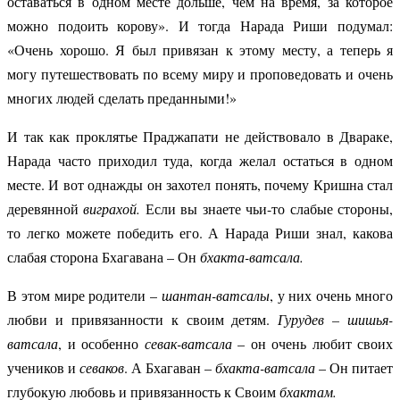
оставаться в одном месте дольше, чем на время, за которое
можно подоить корову». И тогда Нарада Риши подумал:
«Очень хорошо. Я был привязан к этому месту, а теперь я
могу путешествовать по всему миру и проповедовать и очень
многих людей сделать преданными!»
И так как проклятье Праджапати не действовало в Двараке,
Нарада часто приходил туда, когда желал остаться в одном
месте. И вот однажды он захотел понять, почему Кришна стал
деревянной
виграхой.
Если вы знаете чьи-то слабые стороны,
то легко можете победить его. А Нарада Риши знал, какова
слабая сторона Бхагавана – Он
бхакта-ватсала.
В этом мире родители –
шантан-ватсалы
, у них очень много
любви и привязанности к своим детям.
Гурудев – шишья-
ватсала
, и особенно
севак-ватсала
– он очень любит своих
учеников и
севаков
. А Бхагаван –
бхакта-ватсала
– Он питает
глубокую любовь и привязанность к Своим
бхактам.