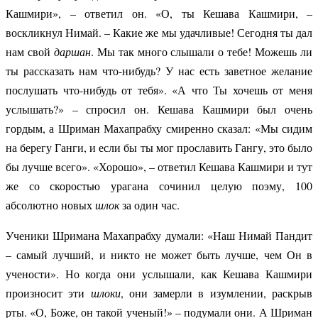
Кашмири», – ответил он. «О, ты Кешава Кашмири, –
воскликнул Нимай. – Какие же мы удачливые! Сегодня ты дал
нам свой
даршан
. Мы так много слышали о тебе! Можешь ли
ты рассказать нам что-нибудь? У нас есть заветное желание
послушать что-нибудь от тебя». «А что Ты хочешь от меня
услышать?» – спросил он. Кешава Кашмири был очень
гордым, а Шриман Махапрабху смиренно сказал: «Мы сидим
на берегу Ганги, и если бы ты мог прославить Гангу, это было
бы лучше всего». «Хорошо», – ответил Кешава Кашмири и тут
же со скоростью урагана сочинил целую поэму, 100
абсолютно новых
шлок
за один час.
Ученики Шримана Махапрабху думали: «Наш Нимай Пандит
– самый лучший, и никто не может быть лучше, чем Он в
учености». Но когда они услышали, как Кешава Кашмири
произносит эти
шлоки
, они замерли в изумлении, раскрыв
рты. «О, Боже, он такой ученый!» – подумали они. А Шриман