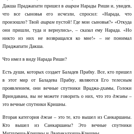
Дакша Праджапати пришел в
ашрам
Нарады Риши и, увидев,
что все сыновья его исчезли, спросил: «Нарада, что
произошло? Твой
ашрам
пустой! Где мои сыновья?» «Откуда
они пришли, туда и вернулись», – сказал ему Нарада. «Но
никто из них не возвращался ко мне!» – не понимал
Праджапати Дакша.
Что имел в виду Нарада Риши?
Есть
души
,
которых создает Баладев Прабху. Все, кто пришел
в этот мир от Баладева Прабху, являются Его телесным
проявлением, они вечные спутники Враджа-дхамы, Голоки
Вриндавана, вы не можете говорить о них, что это
дживы
–
это вечные спутники Кришны.
Вторая категория
джив
– это те, кто вышел из Санкаршаны.
Кто вышел из Санкаршаны? Это вечные спутники
Матхуреша-Кришны и Дваракадхиша-Кришны.