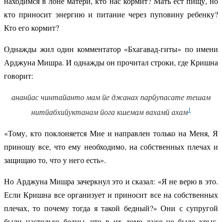
находимся в лоне матери, кто нас кормит? Мать ест пищу, но
кто приносит энергию и питание через пуповину ребенку?
Кто его кормит?
Однажды жил один комментатор «Бхагавад-гиты» по имени
Арджуна Мишра. И однажды он прочитал строки, где Кришна
говорит:
ананйас чинтайанто мам йе джанах парйупасате тешам
1
нитйабхийуктанам йога кшемам вахамй ахам
«Тому, кто поклоняется Мне и направлен только на Меня, Я
приношу все, что ему необходимо, на собственных плечах и
защищаю то, что у него есть».
Но Арджуна Мишра зачеркнул это и сказал: «Я не верю в это.
Если Кришна все организует и приносит все на собственных
плечах, то почему тогда я такой бедный?» Они с супругой
были настолько бедны, что в их доме даже не было крыс,