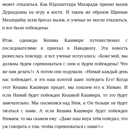
может отказаться. Как Юдхиштхира Махарадж принял вызов
Дурьодханы на игру в кости. И таким же образом Шриман
Махапрабху всем бросал вызов, и ученые не могли отказаться,
и все были побеждены.
Итак, однажды Кешава Кашмири путешествовал с
последователями и приехал в Навадвипу. Эта новость
разнеслась повсюду, и все ученые испугались: «Боже мой, мы
должны будем соревноваться с ним и будем побеждены! Что
же нам делать?» А потом они подумали: «Нимай каждый день
нас побеждает, и это наш золотой шанс победить Его! Когда
этот Кешава Кашмири придет, мы пошлем его к Нимаю. И
если Нимай будет побежден Кешавой Кашмири, то это будет
замечательно. Мы посмеемся над Ним, и Он больше не будет
тягаться с нами. А если Кешава Кашмири будет побежден
Нимаем, то мы скажем ему: «Даже наш внук тебя победил, что
уж говорить о том, чтобы соревноваться с нами!»»