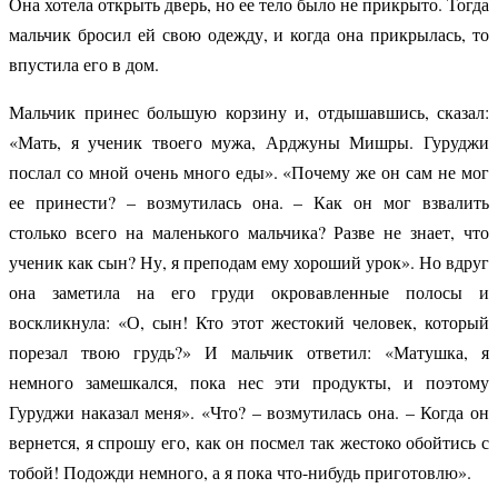
Она хотела открыть дверь, но ее тело было не прикрыто. Тогда
мальчик бросил ей свою одежду, и когда она прикрылась, то
впустила его в дом.
Мальчик принес большую корзину и, отдышавшись, сказал:
«Мать, я ученик твоего мужа, Арджуны Мишры. Гуруджи
послал со мной очень много еды». «Почему же он сам не мог
ее принести? – возмутилась она. – Как он мог взвалить
столько всего на маленького мальчика? Разве не знает, что
ученик как сын? Ну, я преподам ему хороший урок». Но вдруг
она заметила на его груди окровавленные полосы и
воскликнула: «О, сын! Кто этот жестокий человек, который
порезал твою грудь?» И мальчик ответил: «Матушка, я
немного замешкался, пока нес эти продукты, и поэтому
Гуруджи наказал меня». «Что? – возмутилась она. – Когда он
вернется, я спрошу его, как он посмел так жестоко обойтись с
тобой! Подожди немного, а я пока что-нибудь приготовлю».