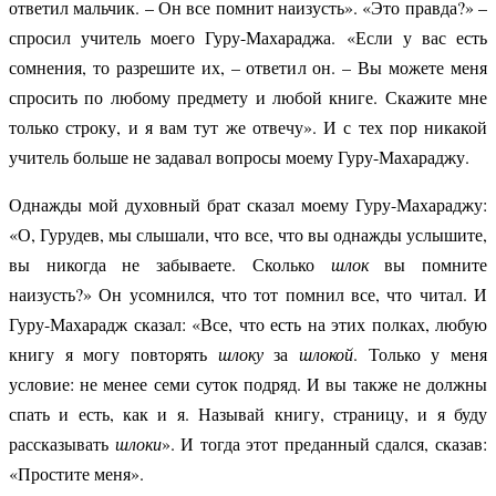
ответил мальчик. – Он все помнит наизусть». «Это правда?» –
спросил учитель моего Гуру-Махараджа. «Если у вас есть
сомнения, то разрешите их, – ответил он. – Вы можете меня
спросить по любому предмету и любой книге. Скажите мне
только строку, и я вам тут же отвечу». И с тех пор никакой
учитель больше не задавал вопросы моему Гуру-Махараджу.
Однажды мой духовный брат сказал моему Гуру-Махараджу:
«О, Гурудев, мы слышали, что все, что вы однажды услышите,
вы никогда не забываете. Сколько
шлок
вы помните
наизусть?» Он усомнился, что тот помнил все, что читал. И
Гуру-Махарадж сказал: «Все, что есть на этих полках, любую
книгу я могу повторять
шлоку
за
шлокой
. Только у меня
условие: не менее семи суток подряд. И вы также не должны
спать и есть, как и я. Называй книгу, страницу, и я буду
рассказывать
шлоки
». И тогда этот преданный сдался, сказав:
«Простите меня».