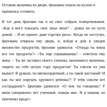
Оставив мальчика во дворе,
брахмани
пошла на кухню и
принялась готовить.
В тот день
брахман
так и не смог собрать пожертвования.
«Как я могу показать свое лицо жене? – думал он по пути
домой. – Я не принес даже горстки риса». Когда он постучал,
брахмани
открыла ему дверь, и, войдя в дом и увидев
множество продуктов,
брахман
удивился: «Откуда ты взяла
все эти продукты?» «Ты еще спрашиваешь? – ответила ему
жена. – Ты же заставил своего ученика, маленького мальчика,
тащить на себе целую гору продуктов! Ты совсем из ума
выжил! Я думала, ты мягкосердечный, а ты такой жестокий! И
как ты мог изрезать хрупкого ребенка?! У тебя совсем нет
сострадания?»
Брахман
удивился: «О чем ты говоришь? У
меня совершенно нет учеников, поверь мне. И я никому не
причинял вреда!»