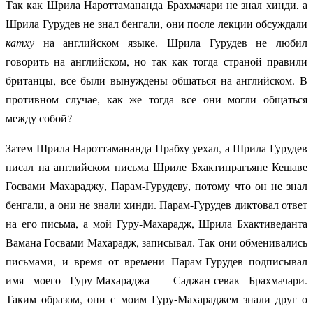
Так как Шрила Нароттамананда Брахмачари не знал хинди, а
Шрила Гурудев не знал бенгали, они после лекции обсуждали
катху
на английском языке. Шрила Гурудев не любил
говорить на английском, но так как тогда страной правили
британцы, все были вынуждены общаться на английском. В
противном случае, как же тогда все они могли общаться
между собой?
Затем Шрила Нароттамананда Прабху уехал, а Шрила Гурудев
писал на английском письма Шриле Бхактипрагьяне Кешаве
Госвами Махараджу, Парам-Гурудеву, потому что он не знал
бенгали, а они не знали хинди. Парам-Гурудев диктовал ответ
на его письма, а мой Гуру-Махарадж, Шрила Бхактиведанта
Вамана Госвами Махарадж, записывал. Так они обменивались
письмами, и время от времени Парам-Гурудев подписывал
имя моего Гуру-Махараджа – Саджан-севак Брахмачари.
Таким образом, они с моим Гуру-Махараджем знали друг о