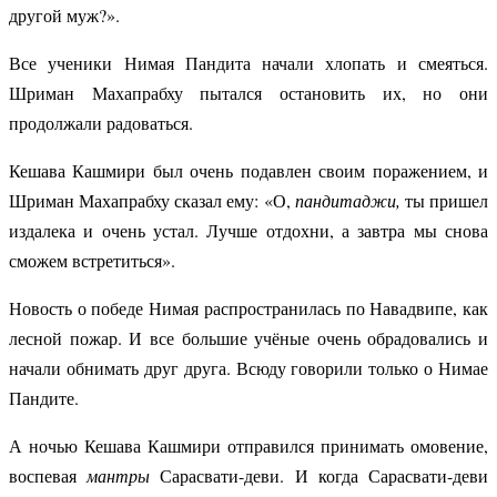
другой муж?».
Все ученики Нимая Пандита начали хлопать и смеяться.
Шриман Махапрабху пытался остановить их, но они
продолжали радоваться.
Кешава Кашмири был очень подавлен своим поражением, и
Шриман Махапрабху сказал ему: «О,
пандитаджи,
ты пришел
издалека и очень устал. Лучше отдохни, а завтра мы снова
сможем встретиться».
Новость о победе Нимая распространилась по Навадвипе, как
лесной пожар. И все большие учёные очень обрадовались и
начали обнимать друг друга. Всюду говорили только о Нимае
Пандите.
А ночью Кешава Кашмири
отправился принимать омовение,
воспевая
мантры
Сарасвати-деви. И когда Сарасвати-деви