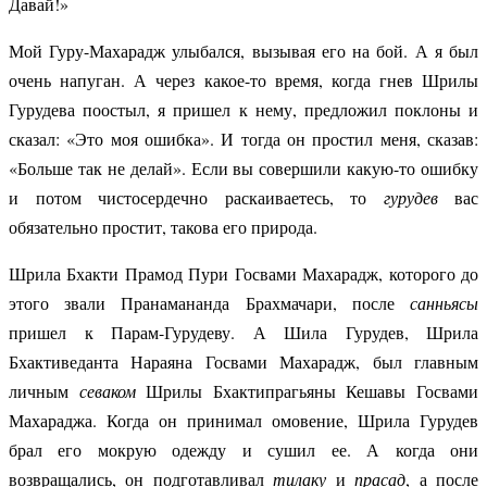
Давай!»
Мой Гуру-Махарадж улыбался, вызывая его на бой. А я был
очень напуган. А через какое-то время, когда гнев Шрилы
Гурудева поостыл, я пришел к нему, предложил поклоны и
сказал: «Это моя ошибка». И тогда он простил меня, сказав:
«Больше так не делай». Если вы совершили какую-то ошибку
и потом чистосердечно раскаиваетесь, то
гурудев
вас
обязательно простит, такова его природа.
Шрила Бхакти Прамод Пури Госвами Махарадж, которого до
этого звали Пранамананда
Брахмачари, после
санньясы
пришел к Парам-Гурудеву. А Шила Гурудев, Шрила
Бхактиведанта
Нараяна Госвами Махарадж, был главным
личным
севаком
Шрилы Бхактипрагьяны Кешавы Госвами
Махараджа. Когда он принимал омовение, Шрила Гурудев
брал его мокрую одежду и сушил ее. А когда они
возвращались, он подготавливал
тилаку
и
прасад
, а после