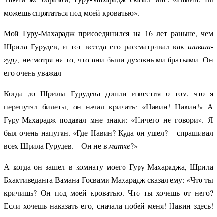
можешь спрятаться под моей кроватью».
Мой Гуру-Махарадж присоединился на 16 лет раньше, чем
Шрила Гурудев, и тот всегда его рассматривал как
шикша-
гуру
, несмотря на то, что они были духовными братьями. Он
его очень уважал.
Когда до Шрилы Гурудева дошли известия о том, что я
перепутал билеты, он начал кричать:
«Навин! Навин!» А
Гуру-Махарадж подавал мне знаки: «Ничего не говори». Я
был очень напуган. «Где Навин? Куда он ушел? – спрашивал
всех Шрила Гурудев. – Он не в
матхе
?»
А когда он зашел в комнату моего Гуру-Махараджа, Шрила
Бхактиведанта Вамана Госвами Махарадж сказал ему: «Что ты
кричишь? Он под моей кроватью. Что ты хочешь от него?
Если хочешь наказать его, сначала побей меня! Навин здесь!