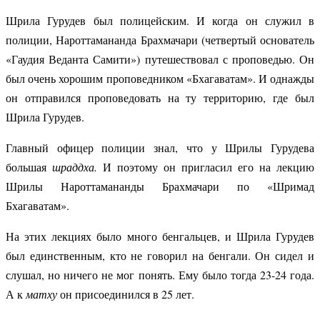
Шрила Гурудев был полицейским. И когда он служил в
полиции, Нароттамананда Брахмачари (четвертый основатель
«Гаудия Веданта Самити») путешествовал с проповедью. Он
был очень хорошим проповедником «Бхагаватам». И однажды
он отправился проповедовать на ту территорию, где был
Шрила Гурудев.
Главный офицер полиции знал, что у Шрилы Гурудева
большая
шраддха.
И поэтому он пригласил его на лекцию
Шрилы Нароттамананды Брахмачари по «Шримад
Бхагаватам».
На этих лекциях было много бенгальцев, и Шрила Гурудев
был единственным, кто не говорил на бенгали. Он сидел и
слушал, но ничего не мог понять. Ему было тогда 23-24 года.
А к
матху
он присоединился в 25 лет.