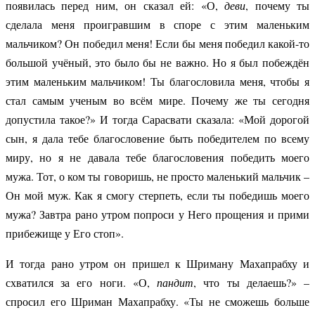
появилась перед ним, он сказал ей: «О,
деви
, почему ты
сделала меня проигравшим в споре с этим маленьким
мальчиком? Он победил меня! Если бы меня победил какой-то
большой учёный, это было бы не важно. Но я был побеждён
этим маленьким мальчиком! Ты благословила меня, чтобы я
стал самым ученым во всём мире. Почему же ты сегодня
допустила такое?» И тогда Сарасвати сказала: «Мой дорогой
сын, я дала тебе благословение быть победителем по всему
миру, но я не давала тебе благословения победить моего
мужа. Тот, о ком ты говоришь, не просто маленький мальчик –
Он мой муж. Как я смогу стерпеть, если ты победишь моего
мужа? Завтра рано утром попроси у Него прощения и прими
прибежище у Его стоп».
И тогда рано утром он пришел к Шриману Махапрабху и
схватился за его ноги. «О,
пандит
, что ты делаешь?» –
спросил его Шриман Махапрабху. «Ты не сможешь больше