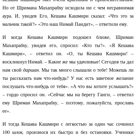
Но от Шримана Махапрабху исходила ни с чем несравнимая
аура. И, увидев Его, Кешава Кашмири сказал: «Что это за
мальчик такой?» «Это наш Нимай Пандит», – ответили ему.
И когда Кешава Кашмири подошел ближе, Шриман
Махапрабху, увидев его, спросил: «Кто ты?». «Я Кешава
Кашмири», – ответил он. «О, ты Кешава Кашмири! –
воскликнул Нимай. – Какие же мы удачливые! Сегодня ты дал
нам свой
даршан
. Мы так много слышали о тебе! Можешь ли
ты рассказать нам что-нибудь? У нас есть заветное желание
послушать что-нибудь от тебя». «А что вы хотите услышать?»
– гордо спросил он. «Сейчас мы на берегу Ганги, – ответил
ему Шриман Махапрабху, – поэтому, пожалуйста, прославь
ее».
И тогда Кешава Кашмири с легкостью за один час сочинил
100
шлок,
произнося их быстро и без остановки. Ученики