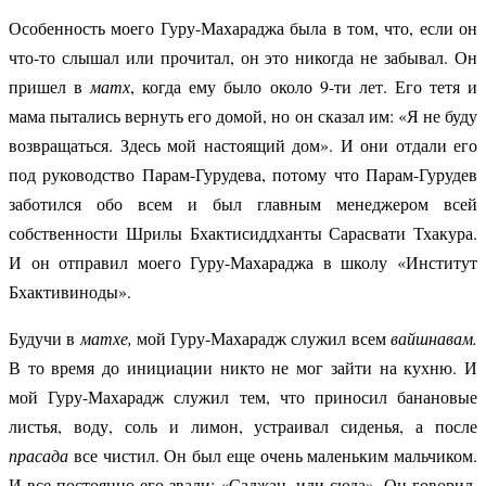
Особенность моего Гуру-Махараджа была в том, что, если он
что-то слышал или прочитал, он это никогда не забывал. Он
пришел в
матх
, когда ему было около 9-ти лет. Его тетя и
мама пытались вернуть его домой, но он сказал им: «Я не буду
возвращаться. Здесь мой настоящий дом». И они отдали его
под руководство Парам-Гурудева, потому что Парам-Гурудев
заботился обо всем и был главным менеджером всей
собственности Шрилы Бхактисиддханты Сарасвати Тхакура.
И он отправил моего Гуру-Махараджа в школу «Институт
Бхактивиноды».
Будучи в
матхе,
мой Гуру-Махарадж служил всем
вайшнавам.
В то время до инициации никто не мог зайти на кухню. И
мой Гуру-Махарадж служил тем, что приносил банановые
листья, воду, соль и лимон, устраивал сиденья, а после
прасада
все чистил. Он был еще очень маленьким мальчиком.
И все постоянно его звали: «Саджан, иди сюда». Он говорил,