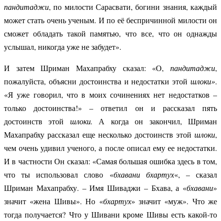
пандитаджи
, по милости Сарасвати, богини знания, каждый
может стать очень ученым. И по её беспричинной милости он
сможет обладать такой памятью, что все, что он однажды
услышал, никогда уже не забудет».
И затем Шриман Махапрабху сказал: «О,
пандитаджи
,
пожалуйста, объясни достоинства и недостатки этой
шлоки»
.
«Я уже говорил, что в моих сочинениях нет недостатков –
только достоинства!» – ответил он и рассказал пять
достоинств этой
шлоки.
А когда он закончил, Шриман
Махапрабху рассказал еще несколько достоинств этой
шлоки
,
чем очень удивил ученого, а после описал ему ее недостатки.
И в частности Он сказал: «Самая большая ошибка здесь в том,
что ты использовал слово «
бхавани бхартух
«, – сказал
Шриман Махапрабху. – Имя Шиваджи – Бхава, а «
бхавани
»
значит «жена Шивы». Но «
бхартух
» значит «муж». Что же
тогда получается? Что у Шивани кроме Шивы есть какой-то