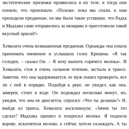
экстатические признаки проявились в их теле, и тогда они
поняли, что произошло. «Похоже, пока мы спали, к нам
приходили преданные, но мы были такие уставшие, что Радха
и Мадхава сами отправились за овощами и приготовили такой
вкусный
прасад
!»
Хемалата очень возвышенная преданная. Однажды она пошла
принимать омовение и услышала голос Кришны. «Я так
голоден, – сказал Он. – Я хочу выпить горячего молока». И
Хемалата, стоя в очень сильном течении, застыла в трансе.
Заметив, что она задерживается, ее муж пошел проверить, все
ли с ней в порядке. Подойдя к реке, он увидел, как она,
замерев, стоит в воде. Он подождал несколько минут, но,
увидев, что она не двигается, спросил: «Что ты делаешь?» И,
выйдя из транса, Хемалата воскликнула: «Зачем ты это
сделал? Мадхава пришел и попросил молока. Я подоила
корову, вскипятила молоко, а сейчас хотела охлаждать. А ты