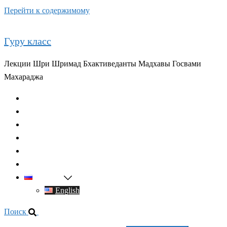
Перейти к содержимому
Гуру класс
Лекции Шри Шримад Бхактиведанты Мадхавы Госвами
Махараджа
Главная
О духовном учителе
Классы
Видео
Книги
Контакты
Русский
English
Поиск