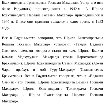
Бхактиведанта Тривикрама Госвами Махарадж (тогда его имя
было Радханатх) присоединился в 1942-м. А Шрила
Бхактиведанта Нараяна Госвами Махарадж присоединился в
1946-м. И все они приняли
санньясу
в одно время, в 1952
году.
Все в Гаудия-матхе говорили, что Шрила Бхактипрагьяна
Кешава Госвами Махарадж установил «Гаудия Веданта
Самити», членами которого стали он сам, Шрила Бхакти
Камала Мадхусудана Махарадж (тогда Нароттамананда
Брахмачари), Шрила Бхактиведанта Свами Махарадж (Абхай
Чаран прабху), и мой Гуру-Махарадж (Саджан-севак
Брахмачари). Все в Гаудия-матхе говорили, что в «Веданта
Самити» три столпа: Шрила Бхактиведанта Вамана Госвами
Махарадж, Шрила Бхактиведанта Тривикрама Госвами
Махарадж и Шрила Бхактиведанта Нараяна Госвами
Махарадж.