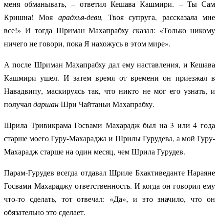
меня обманывать, – ответил Кешава Кашмири. – Ты Сам
Кришна! Моя
арадхья-деви,
Твоя супруга, рассказала мне
все!» И тогда Шриман Махапрабху сказал: «Только никому
ничего не говори, пока Я нахожусь в этом мире».
А после Шриман Махапрабху дал ему наставления, и Кешава
Кашмири ушел. И затем время от времени он приезжал в
Навадвипу, маскируясь так, что никто не мог его узнать, и
получал
даршан
Шри Чайтаньи Махапрабху.
Шрила Тривикрама Госвами Махарадж был на 3 или 4 года
старше моего Гуру-Махараджа и Шрилы Гурудева, а мой Гуру-
Махарадж старше на один месяц, чем Шрила Гурудев.
Парам-Гурудев всегда отдавал Шриле Бхактиведанте Нараяне
Госвами Махараджу ответственность. И когда он говорил ему
что-то сделать, тот отвечал: «Да», и это значило, что он
обязательно это сделает.