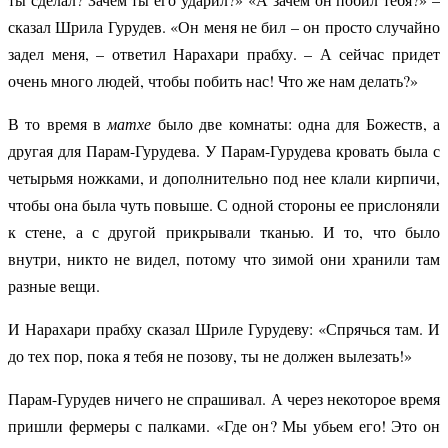
сказал Шрила Гурудев. «Он меня не бил – он просто случайно
задел меня, – ответил Нарахари прабху. – А сейчас придет
очень много людей, чтобы побить нас! Что же нам делать?»
В то время в
матхе
было две комнаты: одна для Божеств, а
другая для Парам-Гурудева. У Парам-Гурудева кровать была с
четырьмя ножками, и дополнительно под нее клали кирпичи,
чтобы она была чуть повыше. С одной стороны ее прислоняли
к стене, а с другой прикрывали тканью. И то, что было
внутри, никто не видел, потому что зимой они хранили там
разные вещи.
И Нарахари прабху сказал Шриле Гурудеву: «Спрячься там. И
до тех пор, пока я тебя не позову, ты не должен вылезать!»
Парам-Гурудев ничего не спрашивал. А через некоторое время
пришли фермеры с палками. «Где он? Мы убьем его! Это он