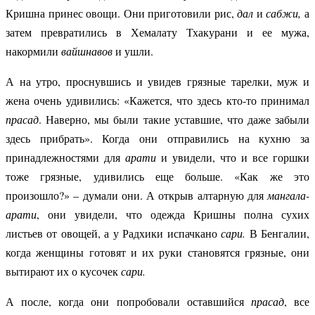
Кришна принес овощи. Они приготовили рис,
дал
и
сабжи,
а
затем превратились в Хемалату Тхакурани и ее мужа,
накормили
вайшнавов
и ушли.
А на утро, проснувшись и увидев грязные тарелки, муж и
жена очень удивились: «Кажется, что здесь кто-то принимал
прасад
. Наверно, мы были такие уставшие, что даже забыли
здесь прибрать». Когда они отправились на кухню за
принадлежностями для
арати
и увидели, что и все горшки
тоже грязные, удивились еще больше. «Как же это
произошло?» – думали они. А открыв алтарную для
мангала-
арати
, они увидели, что одежда Кришны полна сухих
листьев от овощей, а у Радхики испачкано
сари.
В Бенгалии,
когда женщины готовят и их руки становятся грязные, они
вытирают их о кусочек
сари.
А после, когда они попробовали оставшийся
прасад
, все