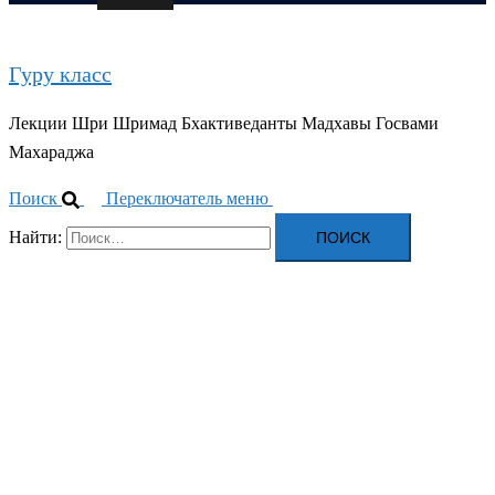
Гуру класс
Лекции Шри Шримад Бхактиведанты Мадхавы Госвами
Махараджа
Поиск
Переключатель меню
Найти: