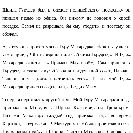
Шрила Гурудев был в одежде полицейского, поскольку он
пришел прямо из офиса. Он никому не говорил о своей
поездке. Семья не разрешала бы ему уходить, и поэтому он
сбежал.
А затем он спросил моего Гуру-Махараджа: «Как вы узнали,
что я приеду? Я никогда не писал об этом Гурудеву». И Гуру-
Махарадж ответил: «Шриман Махапрабху Сам пришел к
Гурудеву и сказал ему: «Сегодня придет твой
севак
, Нараяна
Тивари, и ты должен встретить его»». И так мой Гуру-
Махарадж привел его Девананда Гаудия Матх.
Теперь я перехожу к другой теме. Мой Гуру-Махарадж иногда
приезжал в Матхуру, а Шрила Бхактиведанта Тривикрама
Госвами Махарадж каждый год приезжал туда во время
Картики, Чатурмасьи. В Матхуре у нас было трое главных: я,
Премананда прабху и Шрипад Тиртха Махарадж. Однажды я