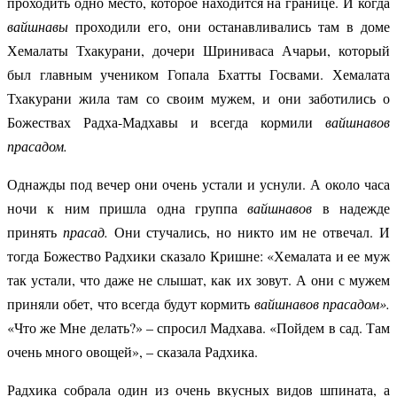
проходить одно место, которое находится на границе. И когда
вайшнавы
проходили его, они останавливались там в доме
Хемалаты Тхакурани, дочери Шриниваса Ачарьи, который
был главным учеником Гопала Бхатты Госвами. Хемалата
Тхакурани жила там со своим мужем, и они заботились о
Божествах Радха-Мадхавы и всегда кормили
вайшнавов
прасадом.
Однажды под вечер они очень устали и уснули. А около часа
ночи к ним пришла одна группа
вайшнавов
в надежде
принять
прасад.
Они стучались, но никто им не отвечал. И
тогда Божество Радхики сказало Кришне: «Хемалата и ее муж
так устали, что даже не слышат, как их зовут. А они с мужем
приняли обет, что всегда будут кормить
вайшнавов прасадом».
«Что же Мне делать?» – спросил Мадхава.
«Пойдем в сад. Там
очень много овощей», – сказала Радхика.
Радхика собрала один из очень вкусных видов шпината, а