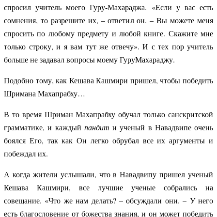
спросил учитель моего Гуру-Махараджа. «Если у вас есть
сомнения, то разрешите их, – ответил он. – Вы можете меня
спросить по любому предмету и любой книге. Скажите мне
только строку, и я вам тут же отвечу». И с тех пор учитель
больше не задавал вопросы моему ГуруМахараджу.
Подобно тому, как Кешава Кашмири пришел, чтобы победить
Шримана Махапрабху…
В то время Шриман Махапрабху обучал только санскритской
грамматике, и каждый
пандит
и ученый в Навадвипе очень
боялся Его, так как Он легко обрубал все их аргументы и
побеждал их.
А когда жители услышали, что в Навадвипу пришел ученый
Кешава Кашмири, все лучшие ученые собрались на
совещание. «Что же нам делать? – обсуждали они. – У него
есть благословение от божества знания, и он может победить