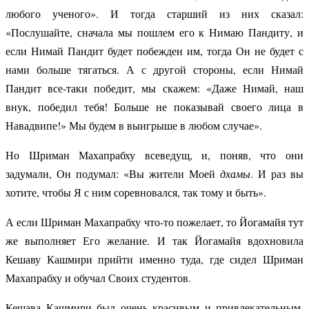
любого ученого». И тогда старший из них сказал:
«Послушайте, сначала мы пошлем его к Нимаю Пандиту, и
если Нимай Пандит будет побежден им, тогда Он не будет с
нами больше тягаться. А с другой стороны, если Нимай
Пандит все-таки победит, мы скажем: «Даже Нимай, наш
внук, победил тебя! Больше не показывай своего лица в
Навадвипе!» Мы будем в выигрыше в любом случае».
Но Шриман Махапрабху всеведущ, и, поняв, что они
задумали, Он подумал: «Вы жители Моей
дхамы
. И раз вы
хотите, чтобы Я с ним соревновался, так тому и быть».
А если Шриман Махапрабху что-то пожелает, то Йогамайя тут
же выполняет Его желание. И так Йогамайя вдохновила
Кешаву Кашмири прийти именно туда, где сидел Шриман
Махапрабху и обучал Своих студентов.
Кешава Кашмири был очень красивым и привлекательным.