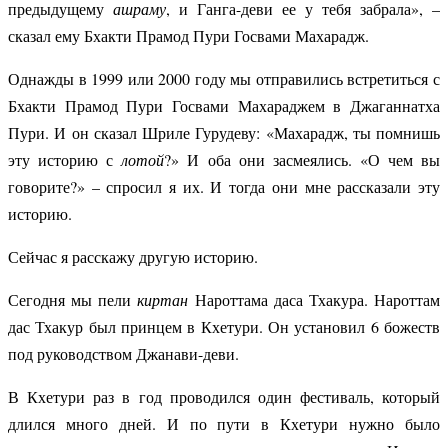
предыдущему
ашраму
, и Ганга-деви ее у тебя забрала», –
сказал ему Бхакти Прамод Пури Госвами Махарадж.
Однажды в 1999 или 2000 году мы отправились встретиться с
Бхакти Прамод Пури Госвами Махараджем в Джаганнатха
Пури. И он сказал Шриле Гурудеву: «Махарадж, ты помнишь
эту историю с
лотой
?» И оба они засмеялись. «О чем вы
говорите?» – спросил я их. И тогда они мне рассказали эту
историю.
Сейчас я расскажу другую историю.
Сегодня мы пели
киртан
Нароттама даса Тхакура. Нароттам
дас Тхакур был принцем в Кхетури. Он установил 6 божеств
под руководством Джанави-деви.
В Кхетури раз в год проводился один фестиваль, который
длился много дней. И по пути в Кхетури нужно было