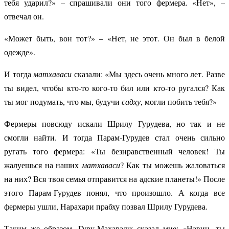
тебя ударил?» – спрашивали они того фермера. «Нет», –
отвечал он.
«Может быть, вон тот?» – «Нет, не этот. Он был в белой
одежде».
И тогда
матхаваси
сказали: «Мы здесь очень много лет. Разве
ты видел, чтобы кто-то кого-то бил или кто-то ругался? Как
ты мог подумать, что мы, будучи
садху
, могли побить тебя?»
Фермеры повсюду искали Шрилу Гурудева, но так и не
смогли найти. И тогда Парам-Гурудев стал очень сильно
ругать того фермера: «Ты безнравственный человек! Ты
жалуешься на наших
матхаваси
? Как ты можешь жаловаться
на них? Вся твоя семья отправится на адские планеты!» После
этого Парам-Гурудев понял, что произошло. А когда все
фермеры ушли, Нарахари прабху позвал Шрилу Гурудева.
Таким же образом, Гуру-Махарадж сказал мне: «Навин, ты