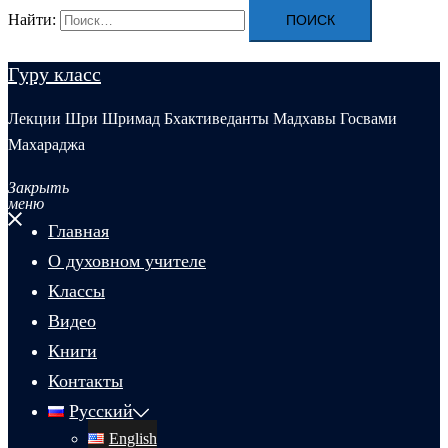
Найти:
Гуру класс
Лекции Шри Шримад Бхактиведанты Мадхавы Госвами
Махараджа
Закрыть
меню
Главная
О духовном учителе
Классы
Видео
Книги
Контакты
Русский
English