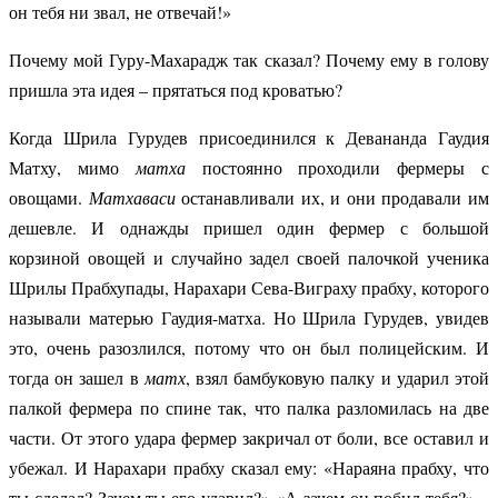
он тебя ни звал, не отвечай!»
Почему мой Гуру-Махарадж так сказал? Почему ему в голову
пришла эта идея – прятаться под кроватью?
Когда Шрила Гурудев присоединился к Девананда Гаудия
Матху, мимо
матха
постоянно проходили фермеры с
овощами.
Матхаваси
останавливали их, и они продавали им
дешевле. И однажды пришел один фермер с большой
корзиной овощей и случайно задел своей палочкой ученика
Шрилы Прабхупады, Нарахари Сева-Виграху прабху, которого
называли матерью Гаудия-матха. Но Шрила Гурудев, увидев
это, очень разозлился, потому что он был полицейским. И
тогда он зашел в
матх
, взял бамбуковую палку и ударил этой
палкой фермера по спине так, что палка разломилась на две
части. От этого удара фермер закричал от боли, все оставил и
убежал. И Нарахари прабху сказал ему: «Нараяна прабху, что
ты сделал? Зачем ты его ударил?» «А зачем он побил тебя?» –