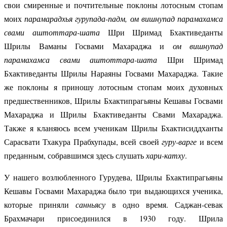
свои смиренные и почтительные поклоны лотосным стопам
моих
парамарадхья гурупада-падм, ом вишнупад парамахамса
свами аштоттара-шата
Шри Шримад Бхактиведанты
Шрилы Ваманы Госвами Махараджа и
ом вишнупад
парамахамса свами аштоттара-шата
Шри Шримад
Бхактиведанты Шрилы Нараяны Госвами Махараджа. Такие
же поклоны я приношу лотосным стопам моих духовных
предшественников, Шрилы Бхактипрагьяны Кешавы Госвами
Махараджа и Шрилы Бхактиведанты Свами Махараджа.
Также я кланяюсь всем ученикам Шрилы Бхактисиддханты
Сарасвати Тхакура Прабхупады, всей своей
гуру-варге
и всем
преданным, собравшимся здесь слушать
хари-катху
.
У нашего возлюбленного Гурудева, Шрилы Бхактипрагьяны
Кешавы Госвами Махараджа было три выдающихся ученика,
которые приняли
санньясу
в одно время. Саджан-севак
Брахмачари присоединился в 1930 году. Шрила