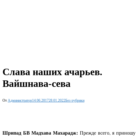
Слава наших ачарьев.
Вайшнава-сева
От
Администратор
14.06.2017
28.01.2022
Без рубрики
Шрипад БВ Мадхава Махарадж:
Прежде всего, я приношу