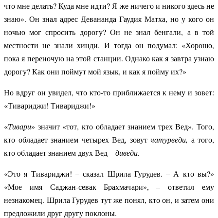
что мне делать? Куда мне идти? Я же ничего и никого здесь не
знаю». Он знал адрес Девананда Гаудия Матха, но у кого он
ночью мог спросить дорогу? Он не знал бенгали, а в той
местности не знали хинди. И тогда он подумал: «Хорошо,
пока я переночую на этой станции. Однако как я завтра узнаю
дорогу? Как они поймут мой язык, и как я пойму их?»
Но вдруг он увидел, что кто-то приближается к нему и зовет:
«Тивариджи! Тивариджи!»
«
Тивари
» значит «тот, кто обладает знанием трех Вед». Того,
кто обладает знанием четырех Вед, зовут
чатурведи,
а того,
кто обладает знанием двух Вед –
диведи.
«Это я Тивариджи! – сказал Шрила Гурудев. – А кто вы?»
«Мое имя Саджан-севак Брахмачари», – ответил ему
незнакомец. Шрила Гурудев тут же понял, кто он, и затем они
предложили друг другу поклоны.