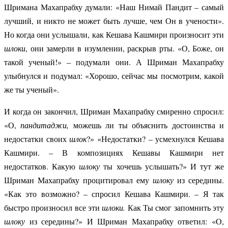
Шримана Махапрабху думали: «Наш Нимай Пандит – самый
лучший, и никто не может быть лучше, чем Он в учености».
Но когда они услышали, как Кешава Кашмири произносит эти
шлоки
, они замерли в изумлении, раскрыв рты. «О, Боже, он
такой ученый!» – подумали они. А Шриман Махапрабху
улыбнулся и подумал: «Хорошо, сейчас мы посмотрим, какой
же ты ученый».
И когда он закончил, Шриман Махапрабху смиренно спросил:
«О,
пандитаджи,
можешь ли ты объяснить достоинства и
недостатки своих
шлок
?» «Недостатки? – усмехнулся Кешава
Кашмири. – В композициях Кешавы Кашмири нет
недостатков. Какую
шлоку
ты хочешь услышать?» И тут же
Шриман Махапрабху процитировал ему
шлоку
из середины.
«Как это возможно? – спросил Кешава Кашмири. – Я так
быстро произносил все эти
шлоки.
Как Ты смог запомнить эту
шлоку
из середины?» И Шриман Махапрабху ответил: «О,