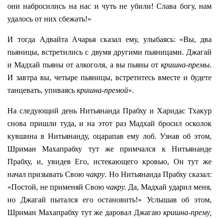
они набросились на нас и чуть не убили! Слава богу, нам
удалось от них сбежать!»
И тогда Адвайта Ачарья сказал ему, улыбаясь: «Вы, два
пьяницы, встретились с двумя другими пьяницами. Джагай
и Мадхай пьяны от алкоголя, а вы пьяны от
кришна-премы
.
И завтра вы, четыре пьяницы, встретитесь вместе и будете
танцевать, упиваясь
кришна-премой
».
На следующий день Нитьянанда Прабху и Харидас Тхакур
снова пришли туда, и на этот раз
Мадхай бросил осколок
кувшина в Нитьянанду, оцарапав ему лоб. Узнав об этом,
Шриман Махапрабху тут же примчался к Нитьянанде
Прабху, и, увидев Его, истекающего кровью, Он тут же
начал призывать Свою
чакру
. Но Нитьянанда Прабху сказал:
«Постой, не применяй Свою
чакру.
Да, Мадхай ударил меня,
но Джагай пытался его остановить!» Услышав об этом,
Шриман Махапрабху тут же даровал Джагаю
кришна-прему,