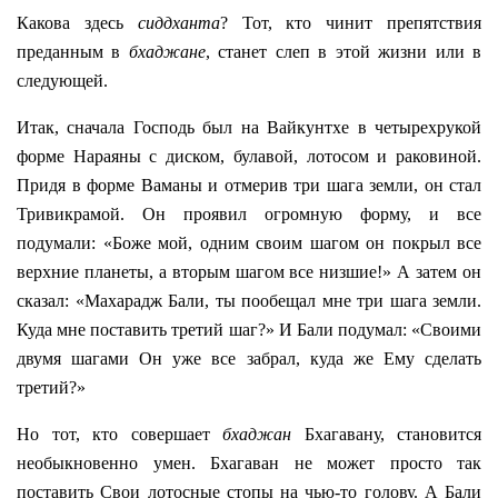
Какова здесь
сиддханта
? Тот, кто чинит препятствия
преданным в
бхаджане
, станет слеп в этой жизни или в
следующей.
Итак, сначала Господь был на Вайкунтхе в четырехрукой
форме Нараяны с диском, булавой, лотосом и раковиной.
Придя в форме Ваманы и отмерив три шага земли, он стал
Тривикрамой. Он проявил огромную форму, и все
подумали: «Боже мой, одним своим шагом он покрыл все
верхние планеты, а вторым шагом все низшие!» А затем он
сказал: «Махарадж Бали, ты пообещал мне три шага земли.
Куда мне поставить третий шаг?» И Бали подумал: «Своими
двумя шагами Он уже все забрал, куда же Ему сделать
третий?»
Но тот, кто совершает
бхаджан
Бхагавану, становится
необыкновенно умен. Бхагаван не может просто так
поставить Свои лотосные стопы на чью-то голову. А Бали