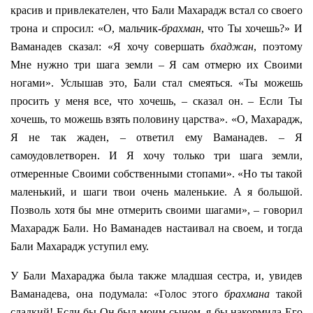
красив и привлекателен, что Бали Махарадж встал со своего
трона и спросил: «О, мальчик-
брахман
, что Ты хочешь?» И
Ваманадев сказал: «Я хочу совершать
бхаджан
, поэтому
Мне нужно три шага земли – Я сам отмерю их Своими
ногами». Услышав это, Бали стал смеяться. «Ты можешь
просить у меня все, что хочешь, – сказал он. – Если Ты
хочешь, то можешь взять половину царства». «О, Махарадж,
Я не так жаден, – ответил ему Ваманадев. – Я
самоудовлетворен. И Я хочу только три шага земли,
отмеренные Своими собственными стопами». «Но ты такой
маленький, и шаги твои очень маленькие. А я большой.
Позволь хотя бы мне отмерить своими шагами», – говорил
Махарадж Бали. Но Ваманадев настаивал на своем, и тогда
Бали Махарадж уступил ему.
У Бали Махараджа была также младшая сестра, и, увидев
Ваманадева, она подумала: «Голос этого
брахмана
такой
сладкий! Если бы Он был моим сыном, я бы накормила Его