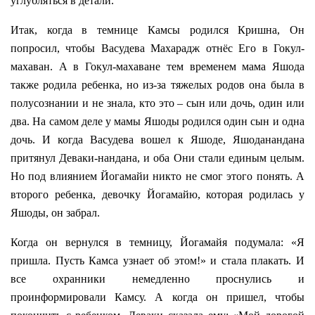
углубляться в детали.
Итак, когда в темнице Камсы родился Кришна, Он
попросил, чтобы Васудева Махарадж отнёс Его в Гокул-
махаван. А в Гокул-махаване тем временем мама Яшода
также родила ребенка, но из-за тяжелых родов она была в
полусознании и не знала, кто это – сын или дочь, один или
два. На самом деле у мамы Яшоды родился один сын и одна
дочь. И когда Васудева вошел к Яшоде, Яшоданандана
притянул Деваки-нандана, и оба Они стали единым целым.
Но под влиянием Йогамайи никто не смог этого понять. А
второго ребенка, девочку Йогамайю, которая родилась у
Яшоды, он забрал.
Когда он вернулся в темницу, Йогамайя подумала: «Я
пришла. Пусть Камса узнает об этом!» и стала плакать. И
все охранники немедленно проснулись и
проинформировали Камсу. А когда он пришел, чтобы