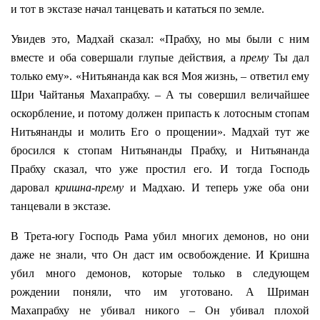
и тот в экстазе начал танцевать и кататься по земле.
Увидев это, Мадхай сказал: «Прабху, но мы были с ним
вместе и оба совершали глупые действия, а
прему
Ты дал
только ему». «Нитьянанда как вся Моя жизнь, – ответил ему
Шри Чайтанья Махапрабху. – А ты совершил величайшее
оскорбление, и потому должен припасть к лотосным стопам
Нитьянанды и молить Его о прощении». Мадхай тут же
бросился к стопам Нитьянанды Прабху, и Нитьянанда
Прабху сказал, что уже простил его. И тогда Господь
даровал
кришна-прему
и Мадхаю. И теперь уже оба они
танцевали в экстазе.
В Трета-югу Господь Рама убил многих демонов, но они
даже не знали, что Он даст им освобождение. И Кришна
убил много демонов, которые только в следующем
рождении поняли, что им уготовано. А Шриман
Махапрабху не убивал никого – Он убивал плохой