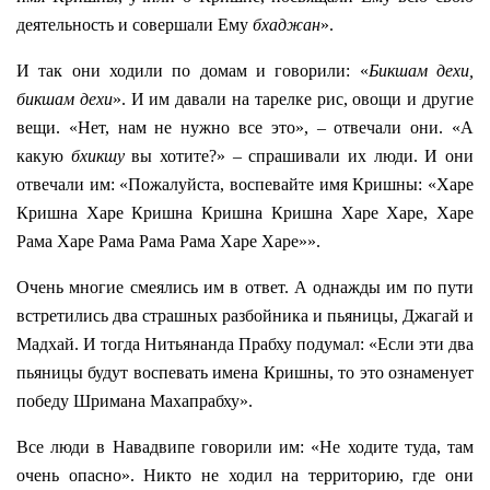
деятельность и совершали Ему
бхаджан
».
И так они ходили по домам и говорили: «
Бикшам дехи,
бикшам дехи
». И им давали на тарелке рис, овощи и другие
вещи. «Нет, нам не нужно все это», – отвечали они. «А
какую
бхикшу
вы хотите?» – спрашивали их люди. И они
отвечали им: «Пожалуйста, воспевайте имя Кришны: «Харе
Кришна Харе Кришна Кришна Кришна Харе Харе, Харе
Рама Харе Рама Рама Рама Харе Харе»».
Очень многие смеялись им в ответ. А однажды им по пути
встретились два страшных разбойника и пьяницы, Джагай и
Мадхай. И тогда Нитьянанда Прабху подумал: «Если эти два
пьяницы будут воспевать имена Кришны, то это ознаменует
победу Шримана Махапрабху».
Все люди в Навадвипе говорили им: «Не ходите туда, там
очень опасно». Никто не ходил на территорию, где они