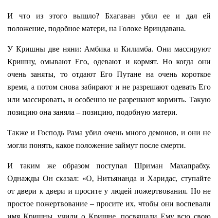
И что из этого вышло? Бхагаван убил ее и дал ей
положение, подобное матери, на Голоке Вриндавана.
У Кришны две няни: Амбика и Килимба. Они массируют
Кришну, омывают Его, одевают и кормят. Но когда они
очень заняты, то отдают Его Путане на очень короткое
время, а потом снова забирают и не разрешают одевать Его
или массировать, и особенно не разрешают кормить. Такую
позицию она заняла – позицию, подобную матери.
Также и Господь Рама убил очень много демонов, и они не
могли понять, какое положение займут после смерти.
И таким же образом поступал Шриман Махапрабху.
Однажды Он сказал: «О, Нитьянанда и Харидас, ступайте
от двери к двери и просите у людей пожертвования. Но не
простое пожертвование – просите их, чтобы они воспевали
имя Кришны, учили о Кришне, посвящали Ему всю свою