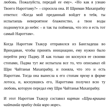
любовь. Пожалуйста, передай ее ему». «Но как я узнаю
Твоего Нароттаму?» – спросила она. И Шриман Махапрабху
ответил: «Когда мой преданный войдет в тебя, ты
испытаешь невероятное блаженство, а твои воды
поднимутся до небес – и так ты поймешь, что это и есть тот
самый Нароттам».
Когда Нароттам Тхакур отправился из Бангладеша во
Вриндаван, чтобы принять инициацию, ему нужно было
перейти реку Падму. И как только он коснулся ее своими
стопами, Падма тут же испытала все то, что описывал ей
Шри Чайтанья Махапрабху, и поняла, что это и есть
Нароттам. Тогда она вынесла к его стопам
прему
в форме
лотоса, и, коснувшись его, Нароттама получил всю ту
любовь, которую передал ему Шри Чайтанья Махапрабху.
И этот Нароттам Тхакур составил
киртан
«Шри-кришна
чайтанйа прабху дойа коро море».