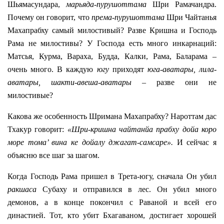
Шьямасундара,
марьяда-пурушоттама
Шри Рамачандра.
Почему он говорит, что
према-пурушоттама
Шри Чайтанья
Махапрабху самый милостивый? Разве Кришна и Господь
Рама не милостивы? У Господа есть много инкарнаций:
Матсья, Курма, Вараха, Будда, Калки, Рама, Баларама –
очень много. В каждую
югу
приходят
юга-аватары, лила-
аватары, шакти-авеша-аватары
– разве они не
милостивые?
Какова же особенность Шримана Махапрабху? Нароттам дас
Тхакур говорит:
«Шри-кришна чайтанйа прабху дойа коро
море тома’ вина ке дойалу джагат-самсаре».
И сейчас я
объясню все шаг за шагом.
Когда Господь Рама пришел в Трета-югу, сначала Он убил
ракшаса
Субаху и отправился в лес. Он убил много
демонов, а в конце покончил с Раваной и всей его
династией. Тот, кто убит Бхагаваном, достигает хорошей