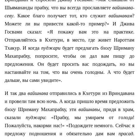
Шьямананды прабху, что вы всегда прославляете
вайшнава-
севу
. Какое благо получает тот, кто служит
вайшнавам
?
Можете ли вы привести какой-то пример?» И Джива
Госвами сказал: «Я покажу вам это на практике.
Отправляйтесь в Кхетури, в место, где живет Нароттам
Тхакур. И когда
пуджари
будет предлагать
бхогу
Шриману
Махапрабху, попросите, чтобы он дал вам пищу до
предложения. Он будет просить вас подождать, но вы
настаивайте на том, что вы очень голодны. А что будет
дальше, вы сами увидите».
И так два
вайшнава
отправились в Кхетури из Вриндавана
и провели там всю ночь. А когда пришло время предложить
бхогу
Шриману Махапрабху, эти
вайшнавы,
придя в храм,
сказали
пуджари
: «Прабху, мы умираем от голода!
Пожалуйста, накорми нас!» «Подождите немного. Сейчас я
предложу подношения и обязательно дам вам
прасад
.