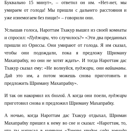
Буквально 15 минут», – ответил он им. «Нет-нет, мы
умираем от голода! Мы пришли с дальнего расстояния и
уже изнемогаем без пищи!» – говорили они.
Услышав голоса, Нароттам Тхакур вышел из своей комнаты
и спросил: «
Пуджари
, что случилось?» «Эти два преданных
пришли из Ориссы. Они умирают от голода. Я им сказал,
чтобы они подождали, пока я предложу Шриману
Махапрабху, но они не хотят ждать». И тогда Нароттам дас
Тхакур сказал ему: «Не волнуйся,
пуджари
, они
вайшнавы.
Дай это им, а потом можешь снова приготовить и
предложить Шриману Махапрабху».
И так он накормил их
бхогой
. А когда они поели,
пуджари
приготовил снова и предложил Шриману Махапрабху.
А ночью, когда Нароттам дас Тхакур отдыхал, Шриман
Махапрабху пришел к нему во сне и сказал: «Нароттам, то,
что ты написал в
киртане
«
Томара хридое сада говинда