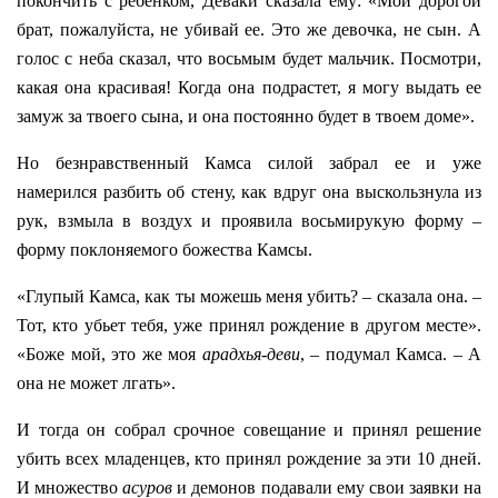
покончить с ребенком, Деваки сказала ему: «Мой дорогой
брат, пожалуйста, не убивай ее. Это же девочка, не сын. А
голос с неба сказал, что восьмым будет мальчик. Посмотри,
какая она красивая! Когда она подрастет, я могу выдать ее
замуж за твоего сына, и она постоянно будет в твоем доме».
Но безнравственный Камса силой забрал ее и уже
намерился разбить об стену, как вдруг она выскользнула из
рук, взмыла в воздух и проявила восьмирукую форму –
форму поклоняемого божества Камсы.
«Глупый Камса, как ты можешь меня убить? – сказала она. –
Тот, кто убьет тебя, уже принял рождение в другом месте».
«Боже мой, это же моя
арадхья-деви
, – подумал Камса. – А
она не может лгать».
И тогда он собрал срочное совещание и принял решение
убить всех младенцев, кто принял рождение за эти 10 дней.
И множество
асуров
и демонов подавали ему свои заявки на