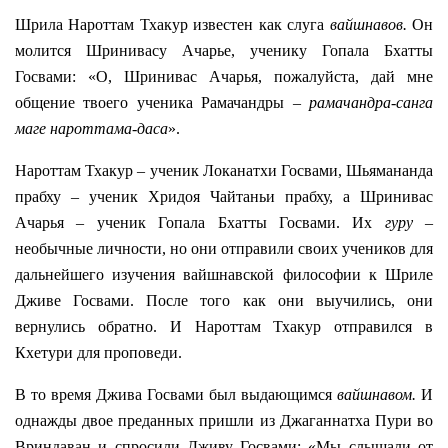
Шрила Нароттам Тхакур известен как слуга
вайшнавов.
Он
молится Шринивасу Ачарье, ученику Гопала Бхатты
Госвами: «О, Шринивас Ачарья, пожалуйста, дай мне
общение твоего ученика Рамачандры –
рамачандра-санга
маге нароттама-даса
».
Нароттам Тхакур – ученик Локанатхи Госвами, Шьямананда
прабху – ученик Хридоя Чайтаньи прабху, а Шринивас
Ачарья – ученик Гопала Бхатты Госвами. Их
гуру
–
необычные личности, но они отправили своих учеников для
дальнейшего изучения вайшнавской философии к Шриле
Дживе Госвами. После того как они выучились, они
вернулись обратно. И Нароттам Тхакур отправился в
Кхетури для проповеди.
В то время Джива Госвами был выдающимся
вайшнавом.
И
однажды двое преданных пришли из Джаганнатха Пури во
Вриндаван и спросили Дживу Госвами: «Мы слышали от