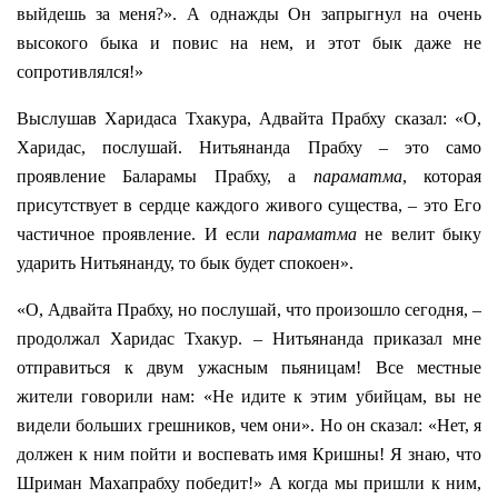
выйдешь за меня?». А однажды Он запрыгнул на очень
высокого быка и повис на нем, и этот бык даже не
сопротивлялся!»
Выслушав Харидаса Тхакура, Адвайта Прабху сказал: «О,
Харидас, послушай. Нитьянанда Прабху – это само
проявление Баларамы Прабху, а
параматма
, которая
присутствует в сердце каждого живого существа, – это Его
частичное проявление. И если
параматма
не велит быку
ударить Нитьянанду, то бык будет спокоен».
«О, Адвайта Прабху, но послушай, что произошло сегодня, –
продолжал Харидас Тхакур. – Нитьянанда приказал мне
отправиться к двум ужасным пьяницам! Все местные
жители говорили нам: «Не идите к этим убийцам, вы не
видели больших грешников, чем они». Но он сказал: «Нет, я
должен к ним пойти и воспевать имя Кришны! Я знаю, что
Шриман Махапрабху победит!» А когда мы пришли к ним,