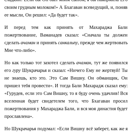
своим грудным молоком!» А Бхагаван всеведущий, и, поняв
ее мысли, Он решил: «Да будет так».
И перед тем как принять от Махараджа Бали
пожертвование, Ваманадев сказал: «Сначала ты должен
сделать
ачаман
и принять
санкальпу
, прежде чем жертвовать
Мне что-либо».
Но как только тот захотел сделать
ачаман
, тут же появился
его
гуру
Шукрачарья и сказал: «Ничего Ему не жертвуй! Ты
не знаешь, кто это. Это Сам Вишну. Он обманщик, Он
пришел тебя провести». И тогда Бали Махарадж сказал ему:
«Гурудев, если это Сам Вишну, то я буду очень удачлив! Вся
вселенная будет свидетелем того, что Бхагаван просил
пожертвования у Махараджа Бали, и вся моя династия будет
прославлена».
Но Шукрачарья подумал: «Если Вишну всё заберет, как же я