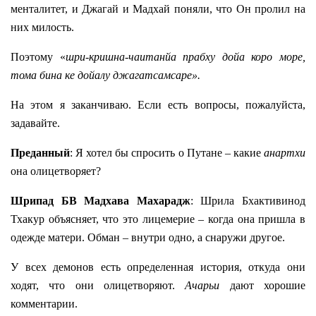
менталитет, и Джагай и Мадхай поняли, что Он пролил на
них милость.
Поэтому «
шри-кришна-чаитанйа прабху дойа коро море,
тома бина ке дойалу джагатсамсаре».
На этом я заканчиваю. Если есть вопросы, пожалуйста,
задавайте.
Преданный
: Я хотел бы спросить о Путане – какие
анартхи
она олицетворяет?
Шрипад БВ Мадхава Махарадж
: Шрила Бхактивинод
Тхакур объясняет, что это лицемерие – когда она пришла в
одежде матери. Обман – внутри одно, а снаружи другое.
У всех демонов есть определенная история, откуда они
ходят, что они олицетворяют.
Ачарьи
дают хорошие
комментарии.