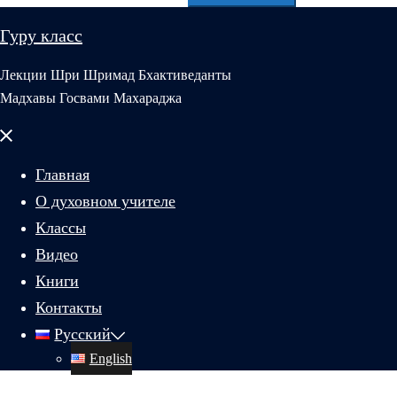
Гуру класс
Лекции Шри Шримад Бхактиведанты
Мадхавы Госвами Махараджа
Закрыть
меню
Главная
О духовном учителе
Классы
Видео
Книги
Контакты
Русский
English