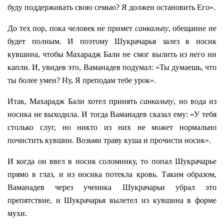
буду поддерживать свою семью? Я должен остановить Его».
До тех пор, пока человек не примет
санкальпу
, обещание не
будет полным. И поэтому Шукрачарья залез в носик
кувшина, чтобы Махарадж Бали не смог вылить из него ни
капли. И, увидев это, Ваманадев подумал: «Ты думаешь, что
ты более умен? Ну, Я преподам тебе урок».
Итак, Махарадж Бали хотел принять
санкальпу
, но вода из
носика не выходила. И тогда Ваманадев сказал ему: «У тебя
столько слуг, но никто из них не может нормально
почистить кувшин. Возьми траву куша и прочисти носик».
И когда он ввел в носик соломинку, то попал Шукрачарье
прямо в глаз, и из носика потекла кровь. Таким образом,
Ваманадев через ученика Шукрачарьи убрал это
препятствие, и Шукрачарья вылетел из кувшина в форме
мухи.