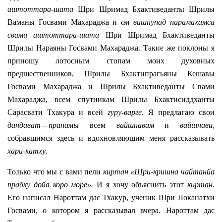
аштоттара-шата
Шри Шримад Бхактиведанты Шрилы
Ваманы Госвами Махараджа и
ом вишнупад парамахамса
свами аштоттара-шата
Шри Шримад Бхактиведанты
Шрилы Нараяны Госвами Махараджа. Такие же поклоны я
приношу лотосным стопам моих духовных
предшественников, Шрилы Бхактипрагьяны Кешавы
Госвами Махараджа и Шрилы Бхактиведанты Свами
Махараджа, всем спутникам Шрилы Бхактисиддханты
Сарасвати Тхакура и всей
гуру-варге
. Я предлагаю свои
дандават
—
пранамы
всем
вайшнавам
и
вайшнави,
собравшимся здесь и вдохновляющим меня рассказывать
хари-катху
.
Только что мы с вами пели
киртан
«Шри-кришна чайтанйа
прабху дойа коро море».
И я хочу объяснить этот
киртан
.
Его написал Нароттам дас Тхакур, ученик Шри Локанатхи
Госвами, о котором я рассказывал вчера.
Нароттам дас