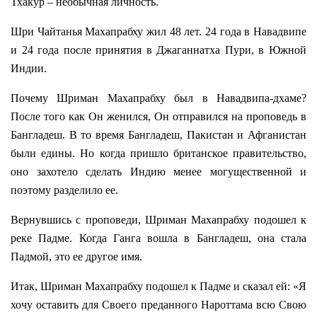
Тхакур – необычная личность.
Шри Чайтанья Махапрабху жил 48 лет. 24 года в Навадвипе
и 24 года после принятия в Джаганнатха Пури, в Южной
Индии.
Почему Шриман Махапрабху был в Навадвипа-дхаме?
После того как Он женился, Он отправился на проповедь в
Бангладеш. В то время Бангладеш, Пакистан и Афганистан
были едины. Но когда пришло британское правительство,
оно захотело сделать Индию менее могущественной и
поэтому разделило ее.
Вернувшись с проповеди, Шриман Махапрабху подошел к
реке Падме. Когда Ганга вошла в Бангладеш, она стала
Падмой, это ее другое имя.
Итак, Шриман Махапрабху подошел к Падме и сказал ей: «Я
хочу оставить для Своего преданного Нароттама всю Свою