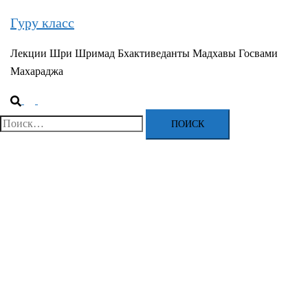
Гуру класс
Лекции Шри Шримад Бхактиведанты Мадхавы Госвами
Махараджа
Поиск
Переключатель
меню
Найти: