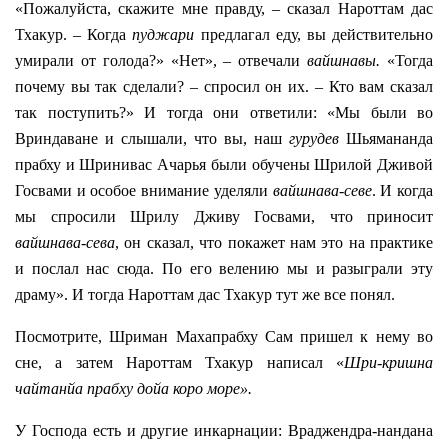
«Пожалуйста, скажите мне правду, – сказал Нароттам дас
Тхакур. – Когда
пуджари
предлагал еду, вы действительно
умирали от голода?»
«Нет», – отвечали
вайшнавы.
«Тогда
почему вы так сделали? – спросил он их. – Кто вам сказал
так поступить?» И тогда они ответили: «Мы были во
Вриндаване и слышали, что вы, наш
гурудев
Шьямананда
прабху и Шринивас Ачарья были обучены Шрилой Дживой
Госвами и особое внимание уделяли
вайшнава-севе
. И когда
мы спросили Шрилу Дживу Госвами, что приносит
вайшнава-сева
, он сказал, что покажет нам это на практике
и послал нас сюда. По его велению мы и разыграли эту
драму». И тогда Нароттам дас Тхакур тут же все понял.
Посмотрите, Шриман Махапрабху Сам пришел к нему во
сне, а затем Нароттам Тхакур написал «
Шри-кришна
чайтанйа прабху дойа коро море».
У Господа есть и другие инкарнации: Враджендра-нандана