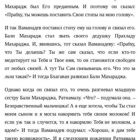
Махарадж был Его преданным. И поэтому он сказал:
«Прабху, ты можешь поставить Свои стопы на мою голову».
И так Ваманадев поставил стопу ему на голову и связал его.
Бали Махарадж стал звать своего дедушку Прахладу
Махараджа. И, явившись, тот сказал Ваманадеву: «Прабху,
что Ты делаешь? Ты же сам сказал, что если кто-то
медитирует на Тебя и Твое имя, то он становится свободен
от любых связей. А тут Ты Сам связываешь его. Что это за
лила
такая?» И тогда Бхагаван развязал Бали Махараджа.
Однако когда он связал его, то очень разгневал младшую
сестру Бали Махараджа, Ратнамалу. «Что? – подумала она. –
Безнравственный мальчишка! А я еще хотела, чтобы Ты стал
моим сыном и я могла накормить тебя своим молоком! И
если уж так и случится, то я накормлю Тебя не молоком, а
ядом!» И тогда Ваманадев подумал: «Хорошо, я дам тебе
такую возможность». И в следующем рождении Ратнамала