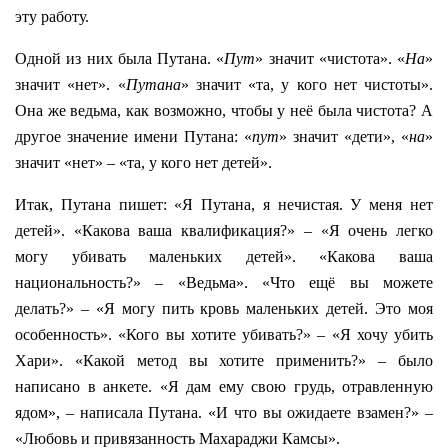
эту работу.
Одной из них была Путана. «
Пут
» значит «чистота». «
На
»
значит «нет». «
Путана
» значит «та, у кого нет чистоты».
Она же ведьма, как возможно, чтобы у неё была чистота? А
другое значение имени Путана: «
пут
» значит «дети», «
на
»
значит «нет» – «та, у кого нет детей».
Итак, Путана пишет: «Я Путана, я нечистая. У меня нет
детей». «Какова ваша квалификация?» – «Я очень легко
могу убивать маленьких детей». «Какова ваша
национальность?» – «Ведьма». «Что ещё вы можете
делать?» – «Я могу пить кровь маленьких детей. Это моя
особенность». «Кого вы хотите убивать?» – «Я хочу убить
Хари». «Какой метод вы хотите применить?» – было
написано в анкете. «Я дам ему свою грудь, отравленную
ядом», – написала Путана. «И что вы ожидаете взамен?» –
«Любовь и привязанность Махараджи Камсы».