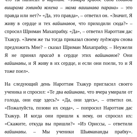
вишрама говинда кохена
–
мама ваишнава парана»
– это
правда или нет?» «Да, это правда», – ответил он. «Значит, Я
живу в сердце и тех
вайшнавов,
что приходили сюда?» –
спросил Шриман Махапрабху. «Да», – ответил Нароттам дас
Тхакур. «Зачем же ты тогда приказал своему
пуджари
снова
предложить Мне? – сказал Шриман Махапрабху. – Неужели
Я не принял
прасад
в сердце этих
вайшнавов
? Они
вайшнавы
, и Я живу в их сердце, и если они поели, то и Я
тоже поел».
На следующий день Нароттам Тхакур пригласил своего
ученика и спросил: «Те два
вайшнава
, что вчера умирали от
голода, они еще здесь?» «Да, они здесь», – ответил он.
«Пожалуйста, позови их сюда», – попросил Нароттам дас
Тхакур. И когда они пришли к нему, он спросил их:
«Скажите, откуда вы пришли?» «Из Ориссы, – ответили
вайшнавы.
– Мы ученики Шьямананды прабху».