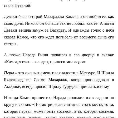
стала Путаной.
Деваки была сестрой Махараджа Камсы, и он любил ее, как
свою дочь. Никого он больше так не любил, как ее. А затем
Деваки вышла замуж за Васудеву. И однажды голос с неба
сказал Камсе, что его ждет погибель от восьмого сына его
сестры.
А позже Нарада Риши появился в его дворце и сказал:
«Камса, я очень голоден, принеси мне
перы
».
Перы
– это очень знаменитые сладости в Матхуре. И Шрила
Бхактиведанта Свами Махарадж, когда проповедовал в
Америке, всегда просил Шрилу Гурудева прислать их ему.
И когда Камса принес их, Нарада разложил их в ладони по
кругу и сказал: «Посмотри, если считать с этого места, то та,
которая первая, может быть восьмой, а та, которая восьмая,