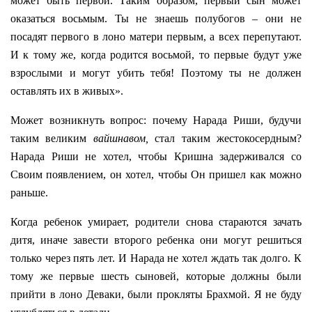
может быть первой. Таким образом, первый сын может
оказаться восьмым. Ты не знаешь полубогов – они не
посадят первого в лоно матери первым, а всех перепутают.
И к тому же, когда родится восьмой, то первые будут уже
взрослыми и могут убить тебя! Поэтому ты не должен
оставлять их в живых».
Может возникнуть вопрос: почему Нарада Риши, будучи
таким великим
вайшнавом,
стал таким жестокосердным?
Нарада Риши не хотел, чтобы Кришна задерживался со
Своим появлением, он хотел, чтобы Он пришел как можно
раньше.
Когда ребенок умирает, родители снова стараются зачать
дитя, иначе завести второго ребенка они могут решиться
только через пять лет. И Нарада не хотел ждать так долго. К
тому же первые шесть сыновей, которые должны были
прийти в лоно Деваки, были прокляты Брахмой. Я не буду