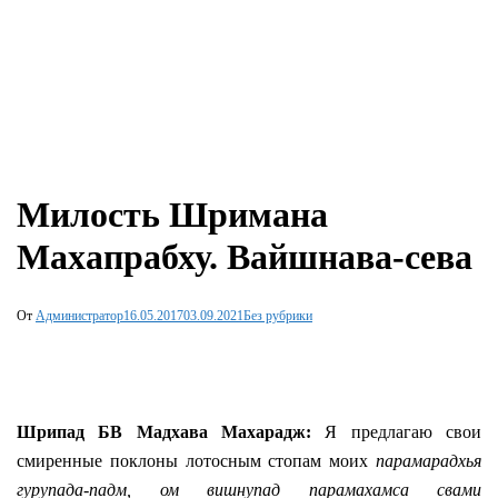
Милость Шримана
Махапрабху. Вайшнава-сева
От
Администратор
16.05.2017
03.09.2021
Без рубрики
Шрипад БВ Мадхава Махарадж:
Я предлагаю свои
смиренные поклоны лотосным стопам моих
парамарадхья
гурупада-падм, ом вишнупад парамахамса свами