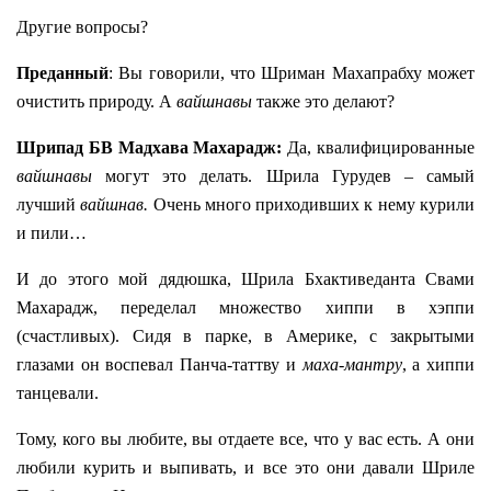
Другие вопросы?
Преданный
: Вы говорили, что Шриман Махапрабху может
очистить природу. А
вайшнавы
также это делают?
Шрипад БВ Мадхава Махарадж:
Да, квалифицированные
вайшнавы
могут это делать. Шрила Гурудев – самый
лучший
вайшнав.
Очень много приходивших к нему курили
и пили…
И до этого мой дядюшка, Шрила Бхактиведанта Свами
Махарадж, переделал множество хиппи в хэппи
(счастливых). Сидя в парке, в Америке, с закрытыми
глазами он воспевал Панча-таттву и
маха-мантру
, а хиппи
танцевали.
Тому, кого вы любите, вы отдаете все, что у вас есть. А они
любили курить и выпивать, и все это они давали Шриле