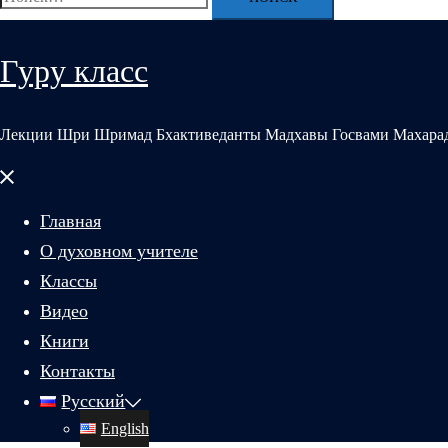
Гуру класс
Лекции Шри Шримад Бхактиведанты Мадхавы Госвами Махара
Закрыть
меню
Главная
О духовном учителе
Классы
Видео
Книги
Контакты
Русский
English