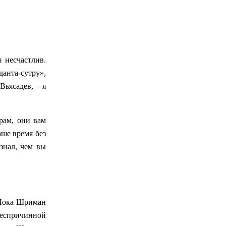
 несчастлив.
анта-сутру»,
Вьясадев, – я
рам, они вам
аше время без
знал, чем вы
 Пока Шриман
беспричинной