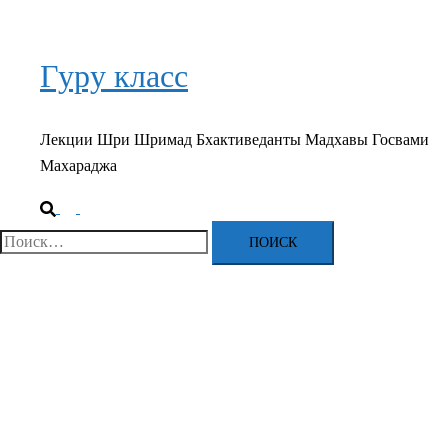
Гуру класс
Лекции Шри Шримад Бхактиведанты Мадхавы Госвами
Махараджа
Поиск
Переключатель
меню
Найти: