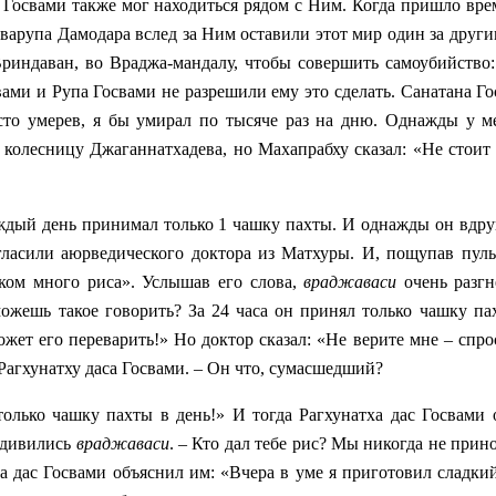
 Госвами также мог находиться рядом с Ним. Когда пришло вр
варупа Дамодара вслед за Ним оставили этот мир один за други
Вриндаван, во Враджа-мандалу, чтобы совершить самоубийство:
ами и Рупа Госвами не разрешили ему это сделать. Санатана Го
то умерев, я бы умирал по тысяче раз на дню. Однажды у м
колесницу Джаганнатхадева, но Махапрабху сказал: «Не стоит 
аждый день принимал только 1 чашку пахты. И однажды он вдру
гласили аюрведического доктора из Матхуры. И, пощупав пуль
шком много риса». Услышав его слова,
враджаваси
очень разгн
можешь такое говорить? За 24 часа он принял только чашку па
ожет его переварить!» Но доктор сказал: «Не верите мне – спро
 Рагхунатху даса Госвами. – Он что, сумасшедший?
 только чашку пахты в день!» И тогда Рагхунатха дас Госвами 
 удивились
враджаваси
. – Кто дал тебе рис? Мы никогда не прин
ха дас Госвами объяснил им: «Вчера в уме я приготовил сладкий