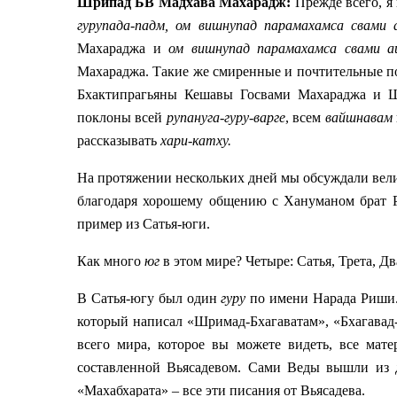
Шрипад БВ Мадхава Махарадж:
Прежде всего, я
гурупада-падм, ом вишнупад парамахамса свам
Махараджа и
ом вишнупад парамахамса свами
Махараджа. Такие же смиренные и почтительные 
Бхактипрагьяны Кешавы Госвами Махараджа и 
поклоны всей
рупануга-гуру-варге
, всем
вайшнавам
рассказывать
хари-катху.
На протяжении нескольких дней мы обсуждали ве
благодаря хорошему общению с Хануманом брат Ра
пример из Сатья-юги.
Как много
юг
в этом мире? Четыре: Сатья, Трета, Дв
В Сатья-югу был один
гуру
по имени Нарада Риши.
который написал «Шримад-Бхагаватам», «Бхагавад-
всего мира, которое вы можете видеть, все мате
составленной Вьясадевом. Сами Веды вышли из д
«Махабхарата» – все эти писания от Вьясадева.