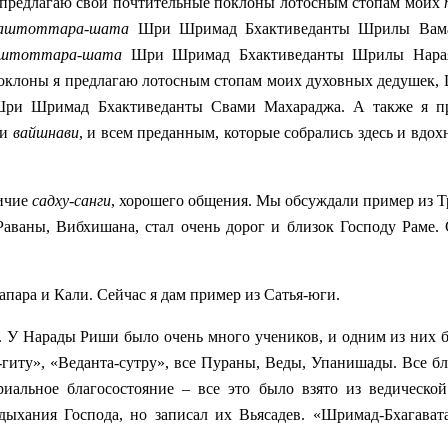
 предлагаю свои почтительные поклоны лотосным стопам моих
и аштоттара-шата
Шри Шримад Бхактиведанты Шрилы Вама
 аштоттара-шата
Шри Шримад Бхактиведанты Шрилы Нара
поклоны я предлагаю лотосным стопам моих духовных дедушек
Шри Шримад Бхактиведанты Свами Махараджа. А также я п
и
вайшнави
, и всем преданным, которые собрались здесь и вдо
личие
садху-санги
, хорошего общения. Мы обсуждали пример из Т
ваны, Вибхишана, стал очень дорог и близок Господу Раме. 
апара и Кали. Сейчас я дам пример из Сатья-юги.
 У Нарады Риши было очень много учеников, и одним из них б
гиту», «Веданта-сутру», все Пураны, Веды, Упанишады. Все бл
риальное благосостояние – все это было взято из ведической
ыхания Господа, но записал их Вьясадев. «Шримад-Бхагават