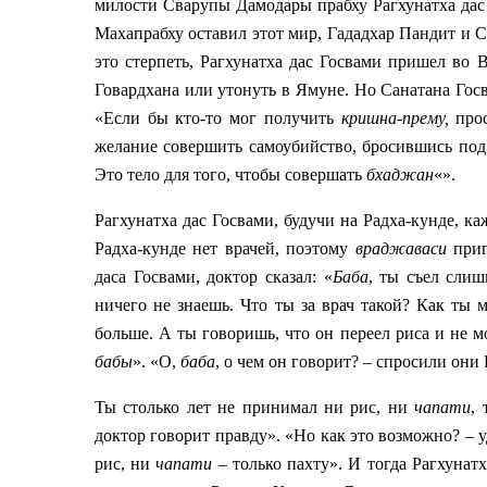
милости Сварупы Дамодары прабху Рагхунатха дас
Махапрабху оставил этот мир, Гададхар Пандит и С
это стерпеть, Рагхунатха дас Госвами пришел во 
Говардхана или утонуть в Ямуне. Но Санатана Госв
«Если бы кто-то мог получить
кришна-прему,
прос
желание совершить самоубийство, бросившись под 
Это тело для того, чтобы совершать
бхаджан
«».
Рагхунатха дас Госвами, будучи на Радха-кунде, к
Радха-кунде нет врачей, поэтому
враджаваси
при
даса Госвами, доктор сказал: «
Баба
, ты съел сли
ничего не знаешь. Что ты за врач такой? Как ты 
больше. А ты говоришь, что он переел риса и не м
бабы
». «О,
баба
, о чем он говорит? – спросили они
Ты столько лет не принимал ни рис, ни
чапати
,
доктор говорит правду». «Но как это возможно? –
рис, ни
чапати
– только пахту». И тогда Рагхунат