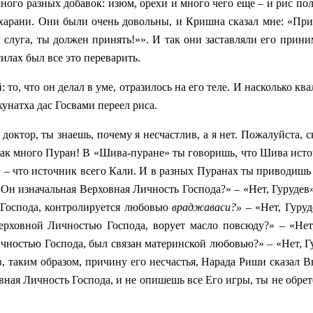
ого разных добавок: изюм, орехи и много чего еще – и рис по
дхарани. Они были очень довольны, и Кришна сказал мне: «При
 слуга, ты должен принять!»». И так они заставляли его прини
силах был все это переварить.
то, что он делал в уме, отразилось на его теле. И насколько к
хунатха дас Госвами переел риса.
доктор, ты знаешь, почему я несчастлив, а я нет. Пожалуйста, 
 так много Пуран! В «Шива-пуране» ты говоришь, что Шива исто
» – что источник всего Кали. И в разных Пуранах ты приводишь
 Он изначальная Верховная Личность Господа?» – «Нет, Гурудев
 Господа, контролируется любовью
враджаваси?»
– «Нет, Гуруд
ерховной Личностью Господа, ворует масло повсюду?» – «Нет,
чностью Господа, был связан материнской любовью?» – «Нет, Г
в, таким образом, причину его несчастья, Нарада Риши сказал В
вная Личность Господа, и не опишешь все Его игры, ты не обрет