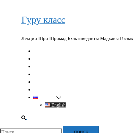
Перейти
к
Гуру класс
содержимому
Лекции Шри Шримад Бхактиведанты Мадхавы Госва
Главная
О духовном учителе
Классы
Видео
Книги
Контакты
Русский
English
Поиск
Найти: