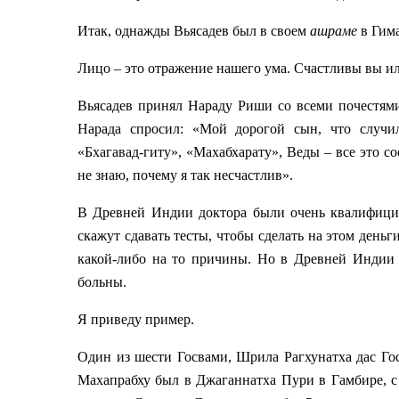
Итак, однажды Вьясадев был в своем
ашраме
в Гима
Лицо – это отражение нашего ума. Счастливы вы ил
Вьясадев принял Нараду Риши со всеми почестями
Нарада спросил: «Мой дорогой сын, что случил
«Бхагавад-гиту», «Махабхарату», Веды – все это со
не знаю, почему я так несчастлив».
В Древней Индии доктора были очень квалифициро
скажут сдавать тесты, чтобы сделать на этом деньг
какой-либо на то причины. Но в Древней Индии 
больны.
Я приведу пример.
Один из шести Госвами, Шрила Рагхунатха дас Г
Махапрабху был в Джаганнатха Пури в Гамбире, с