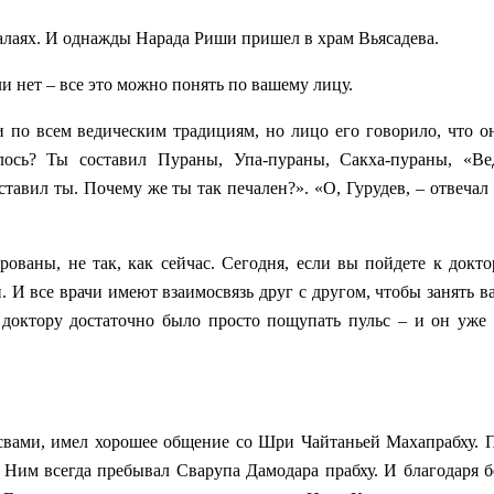
лаях. И однажды Нарада Риши пришел в храм Вьясадева.
и нет – все это можно понять по вашему лицу.
 по всем ведическим традициям, но лицо его говорило, что он
ось? Ты составил Пураны, Упа-пураны, Сакха-пураны, «Вед
ставил ты. Почему же ты так печален?». «О, Гурудев, – отвечал 
ваны, не так, как сейчас. Сегодня, если вы пойдете к докто
и. И все врачи имеют взаимосвязь друг с другом, чтобы занять в
доктору достаточно было просто пощупать пульс – и он уже 
освами, имел хорошее общение со Шри Чайтаньей Махапрабху.
 Ним всегда пребывал Сварупа Дамодара прабху. И благодаря 