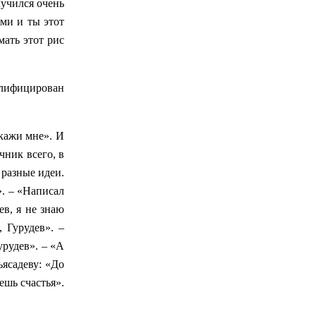
лучился очень
ми и ты этот
мать этот рис
валифицирован
скажи мне». И
чник всего, в
 разные идеи.
». – «Написал
ев, я не знаю
 Гурудев». –
урудев». – «А
ьясадеву: «До
ешь счастья».