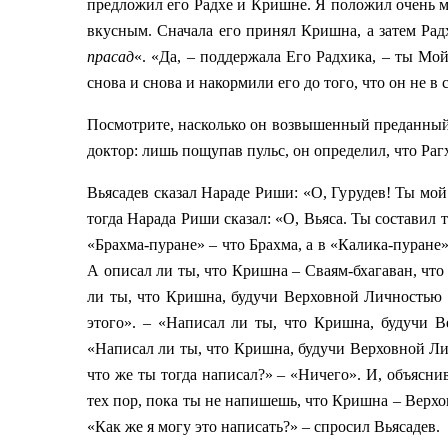
предложил его Радхе и Кришне. Я положил очень мн
вкусным. Сначала его принял Кришна, а затем Ра
прасад
«. «Да, – поддержала Его Радхика, – ты Мой
снова и снова и накормили его до того, что он не в 
Посмотрите, насколько он возвышенный преданный: 
доктор: лишь пощупав пульс, он определил, что Раг
Вьясадев сказал Нараде Риши: «О, Гурудев! Ты мой 
тогда Нарада Риши сказал: «О, Вьяса. Ты составил
«Брахма-пуране» – что Брахма, а в «Калика-пуране
А описал ли ты, что Кришна – Сваям-бхагаван, что
ли ты, что Кришна, будучи Верховной Личностью
этого». – «Написал ли ты, что Кришна, будучи В
«Написал ли ты, что Кришна, будучи Верховной Ли
что же ты тогда написал?» – «Ничего». И, объясни
тех пор, пока ты не напишешь, что Кришна – Верхо
«Как же я могу это написать?» – спросил Вьясадев.