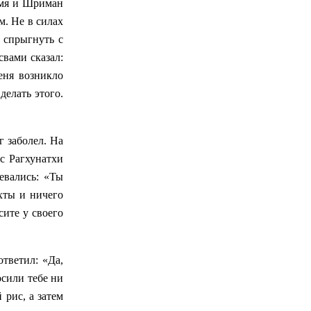
емя и Шриман
м. Не в силах
 спрыгнуть с
свами сказал:
еня возникло
делать этого.
г заболел. На
с Рагхунатхи
евались: «Ты
хты и ничего
сите у своего
ответил: «Да,
осили тебе ни
 рис, а затем