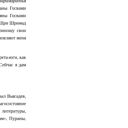
парамарадхья
ны Госвами
яны Госвами
, Шри Шримад
риношу свои
хновляют меня
рета-юги, как
Сейчас я дам
ыл Вьясадев,
агосостояние
 литературы,
ам», Пураны,