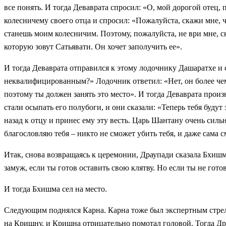
все понять. И тогда Деваврата спросил: «О, мой дорогой отец, 
колесничему своего отца и спросил: «Пожалуйста, скажи мне, ч
станешь моим колесничим. Поэтому, пожалуйста, не ври мне, с
которую зовут Сатьявати. Он хочет заполучить ее».
И тогда Деваврата отправился к этому лодочнику Дашаратхе и 
неквалифицированным?» Лодочник ответил: «Нет, он более чем 
поэтому ты должен занять это место». И тогда Деваврата произ
стали осыпать его полубоги, и они сказали: «Теперь тебя будут
назад к отцу и принес ему эту весть. Царь Шантану очень сильн
благословляю тебя – никто не сможет убить тебя, и даже сама с
Итак, снова возвращаясь к церемонии, Драупади сказала Бхишме
замуж,
если ты готов оставить свою клятву. Но если ты не гото
И тогда Бхишма сел на место.
Следующим поднялся Карна. Карна тоже был экспертным стрелко
на Кришну, и Кришна отрицательно помотал головой. Тогда Драу