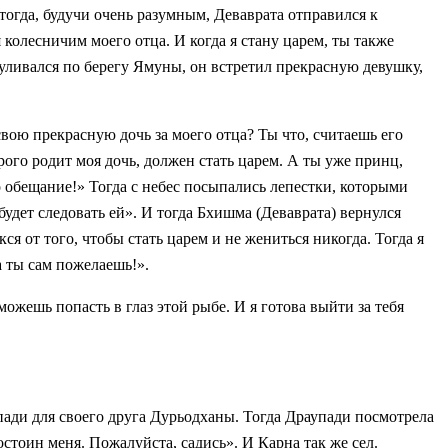
 тогда, будучи очень разумным, Деваврата отправился к
 колесничим моего отца. И когда я стану царем, ты также
гуливался по берегу Ямуны, он встретил прекрасную девушку,
вою прекрасную дочь за моего отца? Ты что, считаешь его
ого родит моя дочь, должен стать царем. А ты уже принц,
то обещание!» Тогда с небес посыпались лепестки, которыми
будет следовать ей». И тогда Бхишма (Деваврата) вернулся
ся от того, чтобы стать царем и не жениться никогда. Тогда я
а ты сам пожелаешь!».
ожешь попасть в глаз этой рыбе. И я готова выйти за тебя
пади для своего друга Дурьодханы. Тогда Драупади посмотрела
стоин меня. Пожалуйста, садись». И Карна так же сел.