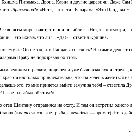
ак Бхишма Питамаха, Дрона, Карна и
другие царевичи. Даже Сам 
и пять
брахманов
?» «Нет», – ответил Баларама. «Это Пандавы!»
е во всем мире знают, что они погибли». «Нет, ты посмотри, –
окий – это Бхима, что ли?». «Да!» – ответил Кришна.
 почему же Он не зал, что Пандавы спаслись? На самом деле это
ларама Прабу не подозревал об этом.
амым великим стрелком, подошел и
уже было взял лук и стрелы, 
 красота настолько привлекательна, что ты хочешь жениться на 
делаешь это, то мне придется выйти замуж за тебя! – ответила Д
 Разве ты забыл об этом?».
 отец Шантану отправился на охоту. И там он встретил одного л
 запах («
матсья
» означает рыба, а
«
гандха
» — аромат). Но в де