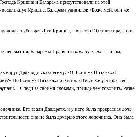
Господь Кришна и Баларама присутствовали на этой
 – воскликнул Кришна. Баларама удивился: «Боже мой, они же
 продолжал убеждать Его Кришна, – вот это Юдхиштхира, а вот
 не невежество Баларамы Прабу, это
нарават-лилы
– игры,
как вдруг Драупади сказала ему: «О, Бхишма Питамаха!
мне?» Но Бхишма Питамаха ответил: «Нет, я хочу, чтобы ты
раупади. – Следи за своими словами, прежде чем говорить. Разве
одочника. Его звали Дашаратх, и у него была прекрасная дочь,
йствительности она не была дочерью этого лодочника. Она была