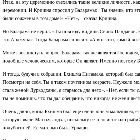
Итак, на эту церемонию съехались такие великие личности, к
церемонии. И Кришна спросил у Баларамы: «Ты знаешь, кто эт
были сожжены в том доме!» «Нет», – сказал Кришна.
Но Баларама не верил: «Ты повсюду видишь Своих Пандавов. Вс
это Арджуна». Тогда Баларама спросил: «А вот этот, самый выс
Может возникнуть вопрос: Баларама так же является Господом,
подобные человеческим, которые Он являет. Именно поэтому Ба
И
тогда, будучи в собрании, Бхишма Питамаха, который был с
Посмотри на себя. Ты в таком почтенном возрасте. Неужели моя
стала женой Дурьодханы, я стараюсь для него». «Нет, если ты с
ты не помнишь, что ты дал обещание, что никогда не женишься?
Очень давно, когда Бхишма был еще очень юным мальчиком, его
которую звали Матсьягандха, поскольку ее тело источало рыбий
полубогиней. Ее матерью была Урваши.