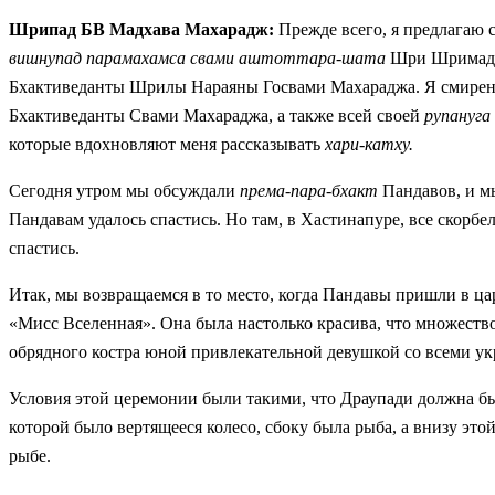
Шрипад БВ Мадхава Махарадж:
Прежде всего, я предлагаю
вишнупад парамахамса свами аштоттара-шата
Шри Шримад 
Бхактиведанты Шрилы Нараяны Госвами Махараджа. Я смирен
Бхактиведанты Свами Махараджа, а также всей своей
рупануга 
которые вдохновляют меня рассказывать
хари-катху.
Сегодня утром мы обсуждали
према-пара-бхакт
Пандавов, и мы
Пандавам удалось спастись. Но там, в Хастинапуре, все скорбе
спастись.
Итак, мы возвращаемся в то место, когда Пандавы пришли в ца
«Мисс Вселенная». Она была настолько красива, что множество
обрядного костра юной привлекательной девушкой со всеми у
Условия этой церемонии были такими, что Драупади должна был
которой было вертящееся колесо, сбоку была рыба, а внизу этой
рыбе.