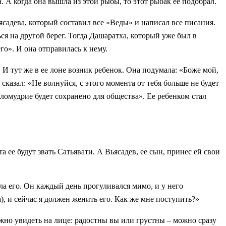
. А когда она вышла из этой рыбы, то этот рыбак ее подобрал.
дева, который составил все «Веды» и написал все писания.
я на другой берег. Тогда Дашаратха, который уже был в
го». И она отправилась к нему.
 И тут же в ее лоне возник ребенок. Она подумала: «Боже мой,
сказал: «Не волнуйся, с этого момента от тебя больше не будет
ломудрие будет сохранено для общества». Ее ребенком стал
та ее будут звать Сатьявати. А Вьясадев, ее сын, принес ей свои
а его. Он каждый день прогуливался мимо, и у него
, и сейчас я должен женить его. Как же мне поступить?»
можно увидеть на лице: радостны вы или грустны – можно сразу