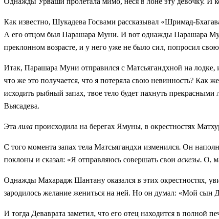
Однажды Урваши пролетала мимо, неся в лоне эту девочку. И ког
Как известно, Шукадева Госвами рассказывал «Шримад-Бхагав
А его отцом был Парашара Муни. И вот однажды Парашара Муни 
преклонном возрасте, и у него уже не было сил, попросил свою
Итак, Парашара Муни отправился с Матсьягандхной на лодке, и
что же это получается, что я потеряла свою невинность? Как же
исходить рыбный запах, твое тело будет пахнуть прекрасными л
Вьясадева.
Эта
лила
происходила на берегах Ямуны, в окрестностях Матхур
С
того момента запах тела Матсьягандхи изменился. Он наполн
поклоны и сказал: «Я отправляюсь совершать свои
аскезы
. О, 
Однажды Махарадж Шантану оказался в этих окрестностях, увид
зародилось желание жениться на ней. Но он думал: «Мой сын Д
И тогда Деваврата заметил, что его отец находится в полной п