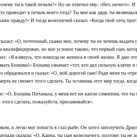
почему ты в такой печали?» Но он ответил ему: «Нет, ничего». И
то приводит в печаль моего отца? Ты мне как дядя, ты являешься
кажи правду!» И тогда колесничий сказал: «Когда твой отец про
сказал: «О, почтенный, скажи мне, почему ты не хочешь выдать с
квалифицирован, но мое условие таково, что первый сын, котор
нес: «Я клянусь, что никогда не женюсь в своей жизни. Я даю э
 звать Бхишма!» Бхишма означает «тот, кто дал сильную клятву и 
о обрадовался и сказал: «О, мой дорогой сын! Ради меня ты отрек
мерть не сможет этого сделать. Ты оставишь этот мир тогда, когд
: «О, Бхишма Питамаха, у меня нет ни капли сомнения, что ты м
в этого сделать, пожалуйста, присаживайся».
м, и легко мог попасть в глаз рыбе. Он хотел заполучить Драу
пади сказала: «О, Карна, ты сын колесничего, поэтому ты не до