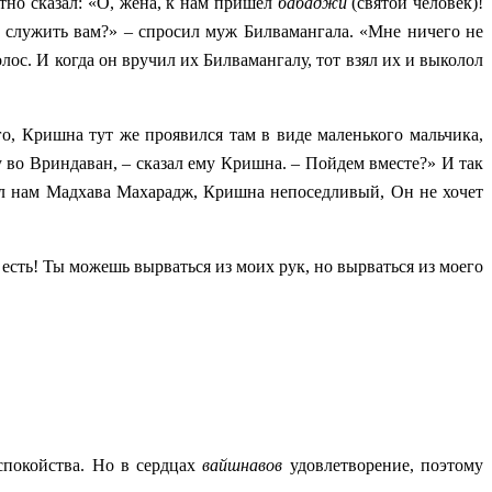
тно сказал: «О, жена, к нам пришел
бабаджи
(святой человек)!
у служить вам?» – спросил муж Билвамангала. «Мне ничего не
лос. И когда он вручил их Билвамангалу, тот взял их и выколол
о, Кришна тут же проявился там в виде маленького мальчика,
у во Вриндаван, – сказал ему Кришна. – Пойдем вместе?» И так
ял нам Мадхава Махарадж, Кришна непоседливый, Он не хочет
 есть! Ты можешь вырваться из моих рук, но вырваться из моего
спокойства. Но в сердцах
вайшнавов
удовлетворение, поэтому