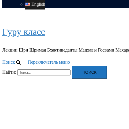
English
Гуру класс
Лекции Шри Шримад Бхактиведанты Мадхавы Госвами Махар
Поиск
Переключатель меню
Найти: