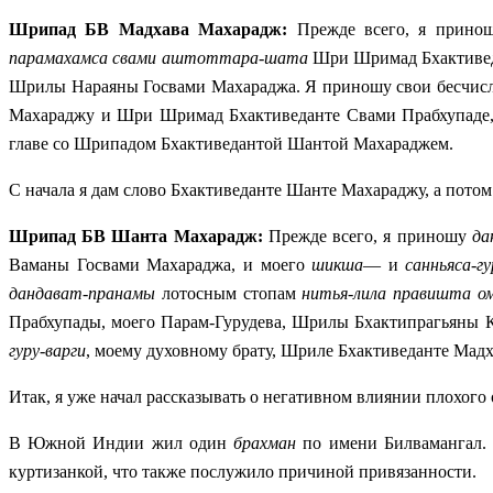
Шрипад БВ Мадхава Махарадж:
Прежде всего, я прино
парамахамса свами аштоттара-шата
Шри Шримад Бхактиве
Шрилы Нараяны Госвами Махараджа. Я приношу свои бесчи
Махараджу и Шри Шримад Бхактиведанте Свами Прабхупаде
главе со Шрипадом Бхактиведантой Шантой Махараджем.
С начала я дам слово Бхактиведанте Шанте Махараджу, а потом
Шрипад БВ Шанта Махарадж:
Прежде всего, я приношу
да
Ваманы
Госвами Махараджа, и моего
шикша
— и
санньяса-г
дандават-пранамы
лотосным стопам
нитья-лила правишта 
Прабхупады, моего Парам-Гурудева, Шрилы Бхактипрагьяны 
гуру-варги
, моему духовному брату, Шриле Бхактиведанте Мадх
Итак, я уже начал рассказывать о негативном влиянии плохого 
В Южной Индии жил один
брахман
по имени Билвамангал. 
куртизанкой, что также послужило причиной привязанности.