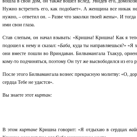
вошла в свой дом, он также вошел вслед. Увидев его, домохо
Нужно встретить его, как подобает». А женщина все никак н
нужно, – ответил он. – Разве что заколки твоей жены». И тогд
ими свои глаза.
Став слепым, он начал взывать: «Кришна! Кришна! Как я теп
подошел к нему и сказал: «
Баба,
куда ты направляешься?» «Я х
они вместе пошли во Вриндаван. Билвамангала Тхакур, орие
кому-то подчиняться, поэтому Он тут же высвободился из его р
После этого Билвамангала вознес прекрасную молитву: «О, доро
сердца Тебе не удастся».
Вы знаете этот
киртан:
В этом
киртане
Кришна говорит: «Я отдыхаю в сердцах
вай