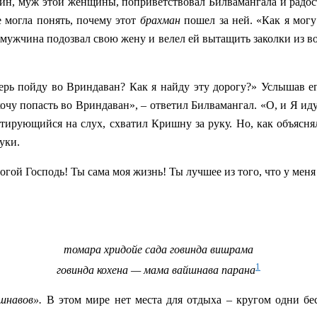
зяин, муж этой женщины, поприветствовал Билвамангала и радос
е могла понять, почему этот
брахман
пошел за ней. «Как я мог
а мужчина подозвал свою жену и велел ей вытащить заколки из во
ерь пойду во Вриндаван? Как я найду эту дорогу?» Услышав ег
очу попасть во Вриндаван», – ответил Билвамангал. «О, и Я ид
нтирующийся на слух, схватил Кришну за руку. Но, как объясн
уки.
гой Господь! Ты сама моя жизнь! Ты лучшее из того, что у меня
томара хридойе сада говинда вишрама
1
говинда кохена — мама вайшнава парана
шнавов».
В этом мире нет места для отдыха – кругом одни бе