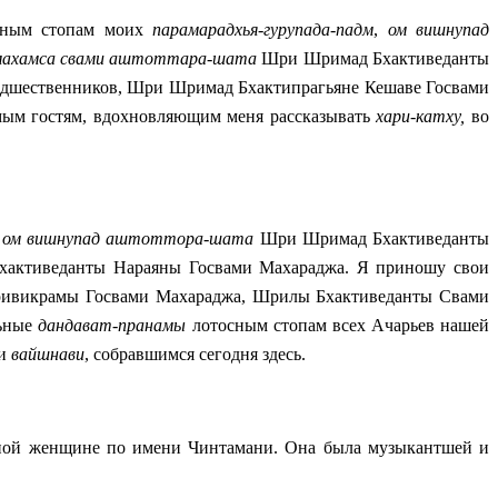
ным стопам моих
парамарадхья-гурупада-падм
,
ом вишнупад
амахамса свами аштоттара-шата
Шри Шримад Бхактиведанты
дшественников, Шри Шримад Бхактипрагьяне Кешаве Госвами
мым гостям, вдохновляющим меня рассказывать
хари-катху,
во
ом вишнупад аштоттора-шата
Шри Шримад Бхактиведанты
ктиведанты Нараяны Госвами Махараджа. Я приношу свои
ривикрамы Госвами Махараджа, Шрилы Бхактиведанты Свами
льные
дандават-пранамы
лотосным стопам всех Ачарьев нашей
и
вайшнави
, собравшимся сегодня здесь.
дной женщине по имени Чинтамани. Она была музыкантшей и