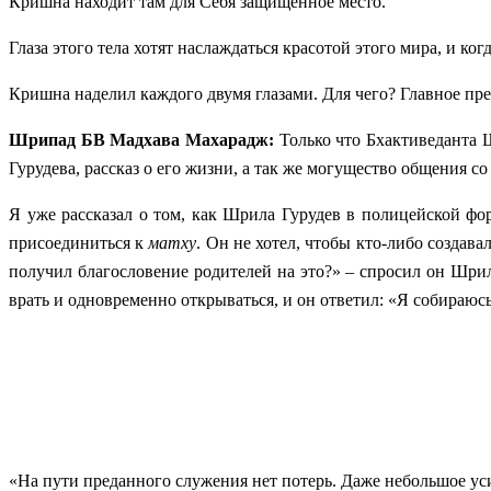
Кришна находит там для Себя защищенное место.
Глаза этого тела хотят наслаждаться красотой этого мира, и ко
Кришна наделил каждого двумя глазами. Для чего? Главное пре
Шрипад БВ Мадхава Махарадж:
Только что Бхактиведанта
Гурудева, рассказ о его жизни, а так же могущество общения с
Я уже рассказал о том, как Шрила Гурудев в полицейской фо
присоединиться к
матху
. Он не хотел, чтобы кто-либо создава
получил благословение родителей на это?» – спросил он Шрил
врать и одновременно открываться, и он ответил: «Я собираюсь
«На пути преданного служения нет потерь. Даже небольшое ус