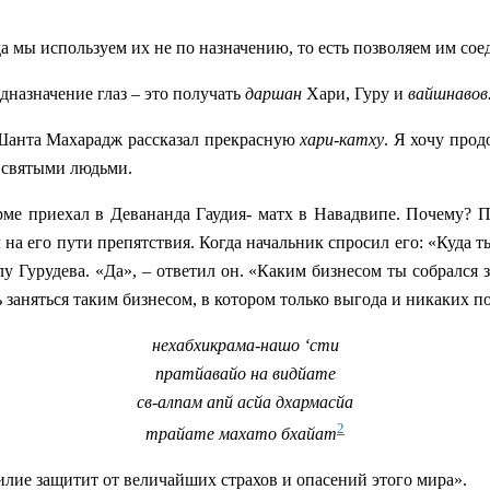
гда мы используем их не по назначению, то есть позволяем им со
дназначение глаз – это получать
даршан
Хари, Гуру и
вайшнавов
 Шанта Махарадж рассказал прекрасную
хари-катху
. Я хочу про
о святыми людьми.
рме приехал в Девананда Гаудия- матх в Навадвипе. Почему? По
л на его пути препятствия. Когда начальник спросил его: «Куда 
у Гурудева. «Да», – ответил он. «Каким бизнесом ты собрался з
 заняться таким бизнесом, в котором только выгода и никаких по
нехабхикрама-нашо ‘сти
пратйавайо на видйате
св-алпам апй асйа дхармасйа
2
трайате махато бхайат
илие защитит от величайших страхов и опасений этого мира».