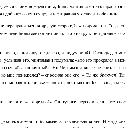
ждаемый своим вожделением, Билвамангал захотел отправится к
шал доброго совета супруги и отправился к своей любовнице.
не переправиться на другую сторону?» – подумал он. Тогда он
мом деле Билвамангал не понял, что это труп, он принял его за
ил змею, свисающую с дерева, и подумал: «О, Господь дал мне
 и, услышав это, Чинтамани подумала: «Кто это прокрался в мой
значает «благоприятный». Но Чинтамани вовсе не считала его
 ко мне привязался? – спросила она его. – Ты же
брахман
! Ты,
 ты направил такие же усилия на достижения Бхагавана, ты бы
тельно, что же я делаю?» Он тут же переосмыслил все свое
авилась домой, и Билвамангал последовал за ней. И когда она