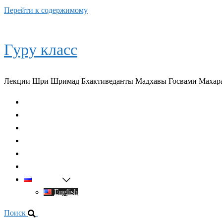
Перейти к содержимому
Гуру класс
Лекции Шри Шримад Бхактиведанты Мадхавы Госвами Махар
Главная
О духовном учителе
Классы
Видео
Книги
Контакты
Русский
English
Поиск