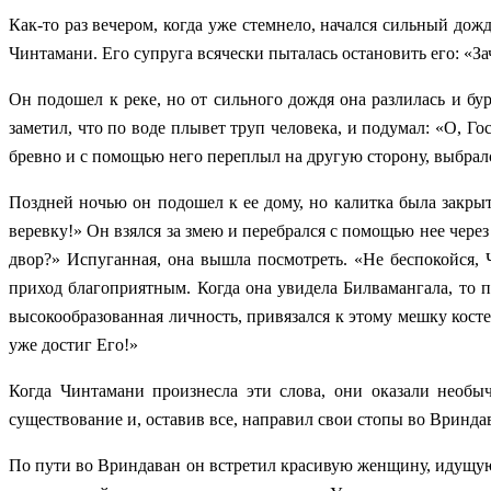
Как-то раз вечером, когда уже стемнело, начался сильный до
Чинтамани. Его супруга всячески пыталась остановить его: «За
Он подошел к реке, но от сильного дождя она разлилась и бу
заметил, что по воде плывет труп человека, и подумал: «О, Го
бревно и с помощью него переплыл на другую сторону, выбралс
Поздней ночью он подошел к ее дому, но калитка была закрыт
веревку!» Он взялся за змею и перебрался с помощью нее через
двор?» Испуганная, она вышла посмотреть. «Не беспокойся, Ч
приход благоприятным. Когда она увидела Билвамангала, то п
высокообразованная личность, привязался к этому мешку кост
уже достиг Его!»
Когда Чинтамани произнесла эти слова, они оказали необы
существование и, оставив все, направил свои стопы во Вринда
По пути во Вриндаван он встретил красивую женщину, идущую 