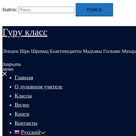
Найти:
Гуру класс
Лекции Шри Шримад Бхактиведанты Мадхавы Госвами Махар
Закрыть
меню
Главная
О духовном учителе
Классы
Видео
Книги
Контакты
Русский