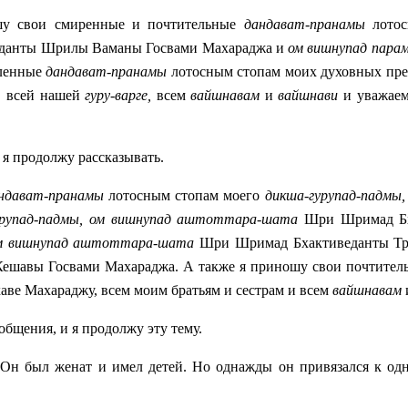
шу свои смиренные и почтительные
дандават-пранамы
лотос
данты Шрилы Ваманы Госвами Махараджа и
ом вишнупад пар
сленные
дандават-пранамы
лотосным стопам моих духовных пре
, всей нашей
гуру-варге,
всем
вайшнавам
и
вайшнави
и уважае
 я продолжу рассказывать.
ндават-пранамы
лотосным стопам моего
дикша-гурупад-падмы,
урупад-падмы,
ом вишнупад аштоттара-шата
Шри Шримад Бха
ом вишнупад аштоттара-шата
Шри Шримад
Бхактиведанты Т
Кешавы Госвами Махараджа. А также я приношу свои почтите
аве Махараджу, всем моим братьям и сестрам и всем
вайшнавам
общения, и я продолжу эту тему.
Он был женат и имел детей. Но однажды он привязался к о