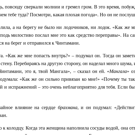
ждь, повсюду сверкали молнии и гремел гром. В это время, побу
чем тебе туда? Посмотри, какая плохая погода». Но он не послу
рлила, а на берегу не было ни лодочников, ни лодок. «Как же м
сподь милостиво послал мне это как средство переправы». На са
я на берег и отправился к Чинтамани.
а. «Как же мне попасть внутрь?» – подумал он. Тогда он замет
 стену. Перебираясь на другую сторону, он наделал много шума,
интамани, это я, твой Мангала», – сказал он ей. «
Мангала
» о
одумала: «Как же он сильно привязан ко мне!» «Почему ты так
ей и испражнений – это очень неблагоприятно для тебя. Если бы
чайное влияние на сердце
брахмана
, и он подумал: «Действи
ван.
к колодцу. Когда эта женщина наполнила сосуды водой, она отпр