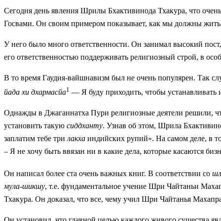
Сегодня день явления Шрилы Бхактивинода Тхакура, что очень
Госвами. Он своим примером показывает, как мы должны жить,
У
него было много ответственности. Он занимал высокий пост
его ответственностью поддерживать религиозный строй, в осо
В то время Гаудия-вайшнавизм был не очень популярен. Так с
1
йада
хи дхармасйа
— Я буду приходить, чтобы устанавливать 
Однажды в Джаганнатха Пури религиозные деятели решили, что
установить такую
сиддханту
. Узнав об этом, Шрила Бхактивин
заплатим тебе три
лакха
индийских рупий». На самом деле, в то
– Я не хочу быть ввязан ни в какие дела, которые касаются бизн
Он написал более ста очень важных книг. В соответствии со
шл
мула-шикшу
, т.е. фундаментальное учение Шри Чайтаньи Маха
Тхакура. Он доказал, что все, чему учил Шри Чайтанья Махапра
Он установил, что главной целью каждого живого существа яв