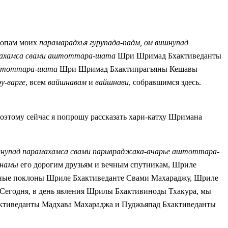
топам моих
парамарадхья гурупада-падм, ом вишнупад
махамса свами аштоттара-шата
Шри Шримад Бхактиведанты
штоттара-шата
Шри Шримад Бхактипрагьяны Кешавы
у-варге
, всем
вайшнавам
и
вайшнави
, собравшимся здесь.
Поэтому сейчас я попрошу рассказать хари-катху Шримана
ишнупад парамахамса свами паривраджака-ачарье аштоттара-
анамы
его дорогим друзьям и вечным спутникам, Шриле
нные поклоны Шриле Бхактиведанте Свами Махараджу, Шриле
. Сегодня, в день явления Шрилы Бхактивиноды Тхакура, мы
активеданты Мадхава Махараджа и Пуджьяпад Бхактиведанты