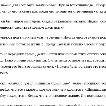
 важно для всех
гаудия-вайшнавов.
Шрила Бхактивинода Тхакур 
 например, в семье или когда мы принимает отреченный уклад 
, он был мировым судьей, следил за разными частями Индии, ос
бенности следить за храмом Джаганатхи.
лучилось под влиянием
калы
(времени). Иногда чистое знание по
истинный поток религии. Я приду Сам или пошлю Своего предс
 на верхушку храма Джаганнатхи нужно поместить статую собак
од Тхакур очень разгневался. Он пытался остановить их, говоря 
 время это была огромная сумма. «Пожалуйста, оставьте это мест
еса».
2
окой
«
Амнайа праха таттвам
харим иха
»
, а
чарьи
прошлого уст
прабху, что все важное духовное знание находится в «Шикшашт
бху, находится в Ведах, что это основное знание. И с помощью 
ляется установить свои отношения с Верховной Личностью Бога,