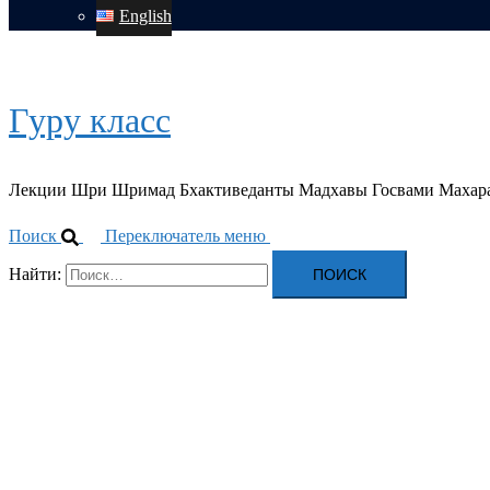
English
Гуру класс
Лекции Шри Шримад Бхактиведанты Мадхавы Госвами Махар
Поиск
Переключатель меню
Найти: