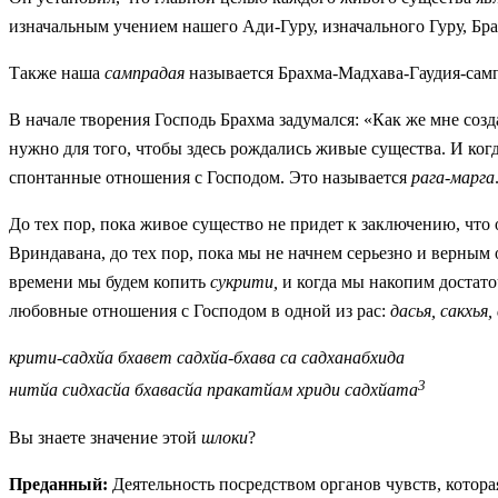
изначальным учением нашего Ади-Гуру, изначального Гуру, Бр
Также наша
сампрадая
называется Брахма-Мадхава-Гаудия-самп
В начале творения Господь Брахма задумался: «Как же мне созд
нужно для того, чтобы здесь рождались живые существа. И когд
спонтанные отношения с Господом. Это называется
рага-марга
До тех пор, пока живое существо не придет к заключению, что
Вриндавана, до тех пор, пока мы не начнем серьезно и верным 
времени мы будем копить
сукрити,
и когда мы накопим достато
любовные отношения с Господом в одной из рас:
дасья,
сакхья,
крити-садхйа бхавет садхйа-бхава са садханабхида
3
нитйа сидхасйа бхавасйа пракатйам хриди садхйата
Вы знаете значение этой
шлоки
?
Преданный:
Деятельность посредством органов чувств, котора