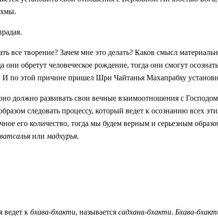
ахмы.
радая.
ать все творение? Зачем мне это делать? Каков смысл материаль
а они обретут человеческое рождение, тогда они смогут осознат
. И по этой причине пришел Шри Чайтанья Махапрабху установи
 оно должно развивать свои вечные взаимоотношения с Господом
образом следовать процессу, который ведет к осознанию всех эт
чное его количество, тогда мы будем верным и серьезным образ
ватсалья
или
мадхурья
.
я ведет к
бхава-бхакти
, называется
садхана-бхакти
.
Бхава-бхакт