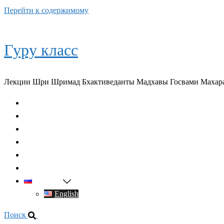
Перейти к содержимому
Гуру класс
Лекции Шри Шримад Бхактиведанты Мадхавы Госвами Махар
Главная
О духовном учителе
Классы
Видео
Книги
Контакты
Русский
English
Поиск