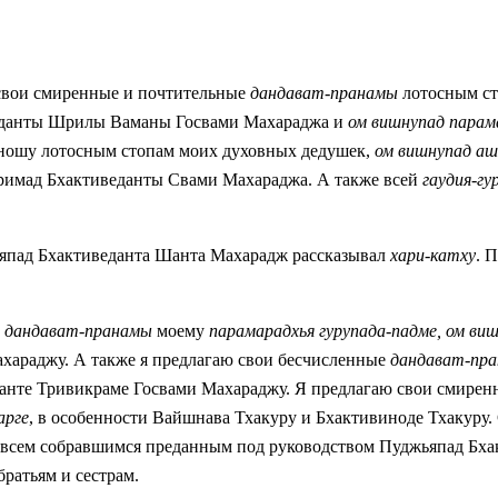
 свои смиренные и почтительные
дандават-пранамы
лотосным с
данты Шрилы Ваманы Госвами Махараджа и
ом вишнупад пара
ношу лотосным стопам моих духовных дедушек,
ом
вишнупад а
мад Бхактиведанты Свами Махараджа. А также всей
гаудия-гур
ьяпад Бхактиведанта Шанта Махарадж рассказывал
хари-катху
. 
и
дандават-пранамы
моему
парамарадхья гурупада-падме, ом в
араджу. А также я предлагаю свои бесчисленные
дандават-пр
анте Тривикраме Госвами Махараджу. Я предлагаю свои смире
арге
, в особенности Вайшнава Тхакуру и Бхактивиноде Тхакуру
ы всем собравшимся преданным под руководством Пуджьяпад Бх
ратьям и сестрам.