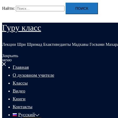
Найти:
Гуру класс
Лекции Шри Шримад Бхактиведанты Мадхавы Госвами Махар
Закрыть
меню
Главная
О духовном учителе
Классы
Видео
Книги
Контакты
Русский