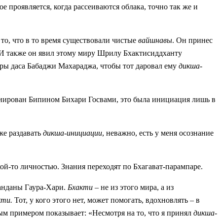
ое проявляется, когда рассеиваются облака, точно так же и
 то, что в то время существовали чистые
вайшнавы
. Он принес
 И также он явил этому миру Шрилу Бхактисиддханту
ы даса Бабаджи Махараджа, чтобы тот даровал ему
дикша-
циирован Бипином Бихари Госвами, это была инициация лишь в
 же раздавать
дикша-инициации
, неважно, есть у меня осознание
ой-то личностью. Знания переходят по Бхагават-парампаре.
анданы Гаура-Хари.
Бхакти
– не из этого мира, а из
кти.
Тот, у кого этого нет, может помогать, вдохновлять – в
м примером показывает: «Несмотря на то, что я принял
дикша
-