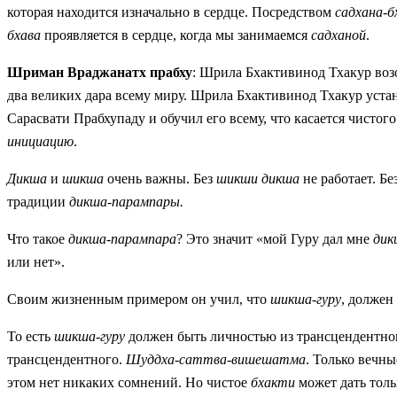
которая находится изначально в сердце. Посредством
садхана-
бхава
проявляется в сердце, когда мы занимаемся
садханой
.
Шриман Враджанатх прабху
: Шрила Бхактивинод Тхакур во
два великих дара всему миру. Шрила Бхактивинод Тхакур уст
Сарасвати Прабхупаду и
обучил его всему, что касается чистог
инициацию
.
Дикша
и
шикша
очень важны. Без
шикши дикша
не работает. Бе
традиции
дикша-парампары.
Что такое
дикша-парампара
? Это значит «мой Гуру дал мне
дик
или нет».
Своим жизненным примером он учил, что
шикша-гуру
, долже
То есть
шикша-гуру
должен быть личностью из трансцендентно
трансцендентного.
Шуддха-саттва-вишешатма
. Только вечн
этом нет никаких сомнений. Но чистое
бхакти
может дать толь