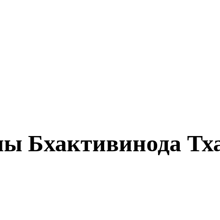
ы Бхактивинода Тх