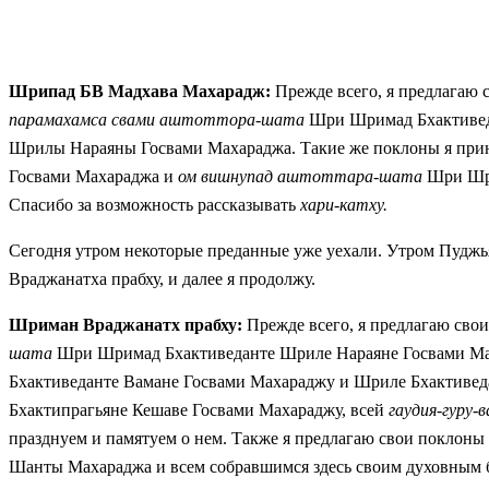
Шрипад БВ Мадхава Махарадж:
Прежде всего, я предлагаю
парамахамса свами аштоттора-шата
Шри Шримад Бхактиве
Шрилы Нараяны Госвами Махараджа. Такие же поклоны я при
Госвами Махараджа и
ом вишнупад аштоттара-шата
Шри Шри
Спасибо за возможность рассказывать
хари-катху.
Сегодня утром некоторые преданные уже уехали. Утром Пудж
Враджанатха прабху, и далее я продолжу.
Шриман Враджанатх прабху:
Прежде всего, я предлагаю сво
шата
Шри Шримад Бхактиведанте Шриле Нараяне Госвами Мах
Бхактиведанте Вамане Госвами Махараджу и Шриле Бхактивед
Бхактипрагьяне Кешаве Госвами Махараджу, всей
гаудия-гуру-в
празднуем и памятуем о нем. Также я предлагаю свои поклон
Шанты Махараджа и всем собравшимся здесь своим духовным б