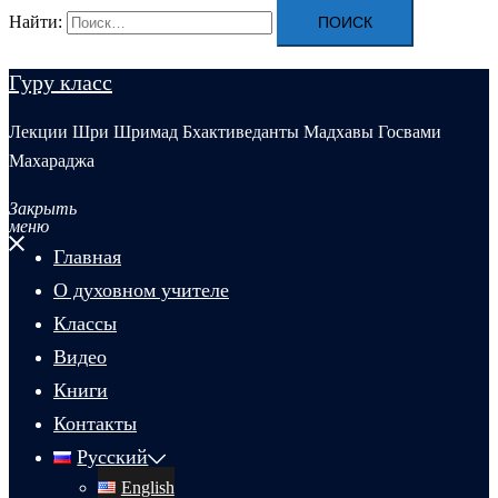
Найти:
Гуру класс
Лекции Шри Шримад Бхактиведанты Мадхавы Госвами
Махараджа
Закрыть
меню
Главная
О духовном учителе
Классы
Видео
Книги
Контакты
Русский
English