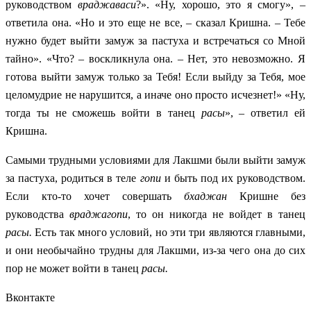
руководством
враджаваси
?». «Ну, хорошо, это я смогу», –
ответила она. «Но и это еще не все, – сказал Кришна. – Тебе
нужно будет выйти замуж за пастуха и встречаться со Мной
тайно». «Что? – воскликнула она. – Нет, это невозможно. Я
готова выйти замуж только за Тебя! Если выйду за Тебя, мое
целомудрие не нарушится, а иначе оно просто исчезнет!» «Ну,
тогда ты не сможешь войти в танец
расы
», – ответил ей
Кришна.
Самыми трудными условиями для Лакшми были выйти замуж
за пастуха, родиться в теле
гопи
и быть под их руководством.
Если кто-то хочет совершать
бхаджан
Кришне без
руководства
враджагопи
, то он никогда не войдет в танец
расы.
Есть так много условий, но эти три являются главными,
и они необычайно трудны для Лакшми, из-за чего она до сих
пор не может войти в танец
расы.
Вконтакте