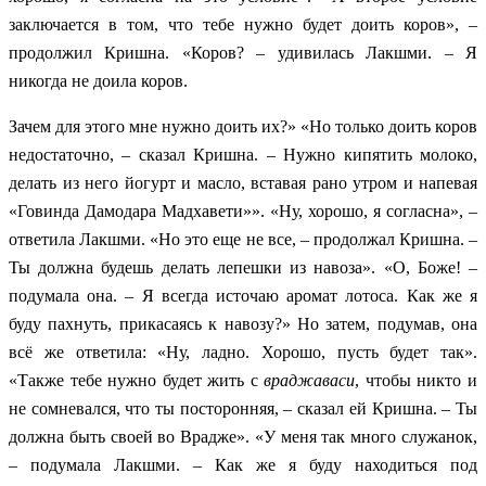
заключается в том, что тебе нужно будет доить коров», –
продолжил Кришна. «Коров? – удивилась Лакшми. – Я
никогда не доила коров.
Зачем для этого мне нужно доить их?» «Но только доить коров
недостаточно, – сказал Кришна. –
Нужно кипятить молоко,
делать из него йогурт и масло, вставая рано утром и напевая
«Говинда Дамодара Мадхавети»». «Ну, хорошо, я согласна», –
ответила Лакшми. «Но это еще не все, – продолжал Кришна. –
Ты должна будешь делать лепешки из навоза». «О, Боже! –
подумала она. – Я всегда источаю аромат лотоса. Как же я
буду пахнуть, прикасаясь к навозу?» Но затем, подумав, она
всё же ответила: «Ну, ладно. Хорошо, пусть будет так».
«Также тебе нужно будет жить с
враджаваси
, чтобы никто и
не сомневался, что ты посторонняя, – сказал ей Кришна. – Ты
должна быть своей во Врадже». «У меня так много служанок,
– подумала Лакшми. – Как же я буду находиться под