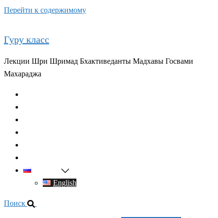
Перейти к содержимому
Гуру класс
Лекции Шри Шримад Бхактиведанты Мадхавы Госвами
Махараджа
Главная
О духовном учителе
Классы
Видео
Книги
Контакты
Русский
English
Поиск