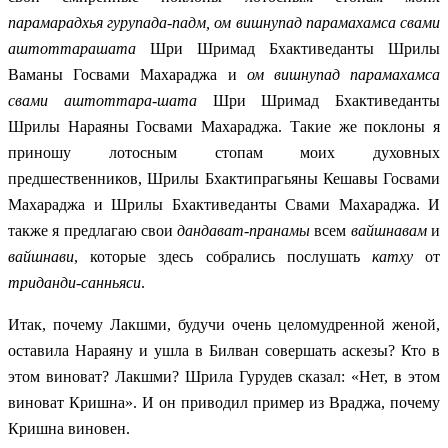
парамарадхья гурупада-падм, ом вишнупад парамахамса свами
аштоттарашата
Шри Шримад Бхактиведанты Шрилы
Ваманы Госвами Махараджа и
ом вишнупад парамахамса
свами аштоттара-шата
Шри Шримад Бхактиведанты
Шрилы Нараяны Госвами Махараджа. Такие же поклоны я
приношу лотосным стопам моих духовных
предшественников, Шрилы Бхактипрагьяны Кешавы Госвами
Махараджа и Шрилы Бхактиведанты Свами Махараджа. И
также я предлагаю свои
дандават-пранамы
всем
вайшнавам
и
вайшнави
, которые здесь собрались послушать
катху
от
триданди-санньяси
.
Итак, почему Лакшми, будучи очень целомудренной женой,
оставила Нараяну и ушла в Билван совершать аскезы? Кто в
этом виноват? Лакшми? Шрила Гурудев сказал: «Нет, в этом
виноват Кришна». И он приводил пример из Враджа, почему
Кришна виновен.