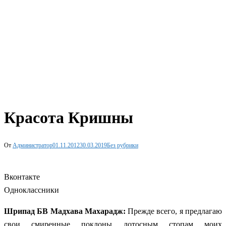
Красота Кришны
От
Администратор
01.11.2012
30.03.2019
Без рубрики
Вконтакте
Одноклассники
Шрипад БВ Мадхава Махарадж:
Прежде всего, я предлагаю
свои смиренные поклоны лотосным стопам моих