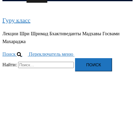
Гуру класс
Лекции Шри Шримад Бхактиведанты Мадхавы Госвами
Махараджа
Поиск
Переключатель меню
Найти: