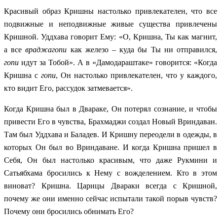
Красивый образ Кришны настолько привлекателен, что все
подвижные и неподвижные живые существа привлечены
Кришной. Уддхава говорит Ему: «О, Кришна, Ты как магнит,
а все
враджагопи
как железо – куда бы Ты ни отправился,
гопи
идут за Тобой». А в «Дамодараштаке» говорится: «Когда
Кришна с
гопи
, Он настолько привлекателен, что у каждого,
кто видит Его, рассудок затмевается».
Когда Кришна был в Двараке, Он потерял сознание, и чтобы
привести Его в чувства, Брахмаджи создал Новый Вриндаван.
Там был Уддхава и Баладев. И Кришну переодели в одежды, в
которых Он был во Вриндаване. И когда Кришна пришел в
Себя, Он был настолько красивым, что даже Рукмини и
Сатьябхама бросились к Нему с вожделением. Кто в этом
виноват? Кришна. Царицы Двараки всегда с Кришной,
почему же они именно сейчас испытали такой порыв чувств?
Почему они бросились обнимать Его?