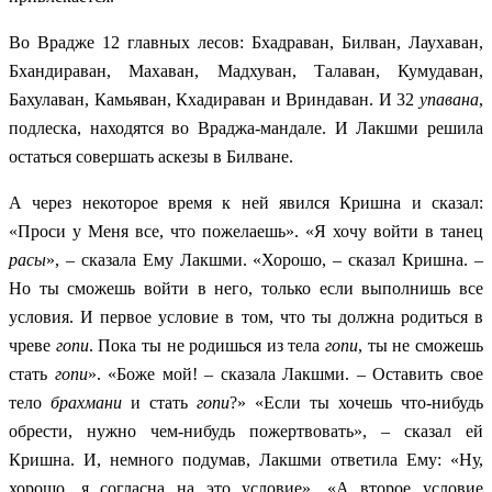
Во Врадже 12 главных лесов: Бхадраван, Билван, Лаухаван,
Бхандираван, Махаван, Мадхуван, Талаван, Кумудаван,
Бахулаван, Камьяван, Кхадираван и Вриндаван. И 32
упавана
,
подлеска, находятся во Враджа-мандале. И Лакшми решила
остаться совершать аскезы в Билване.
А через некоторое время к ней явился Кришна и сказал:
«Проси у Меня все, что пожелаешь». «Я хочу войти в танец
расы
», – сказала Ему Лакшми. «Хорошо, – сказал Кришна. –
Но ты сможешь войти в него, только если выполнишь все
условия. И первое условие в том, что ты должна родиться в
чреве
гопи
. Пока ты не родишься из тела
гопи
, ты не сможешь
стать
гопи
». «Боже мой! – сказала Лакшми. – Оставить свое
тело
брахмани
и стать
гопи
?» «Если ты хочешь что-нибудь
обрести, нужно чем-нибудь пожертвовать», – сказал ей
Кришна. И, немного подумав, Лакшми ответила Ему: «Ну,
хорошо, я согласна на это условие». «А второе условие