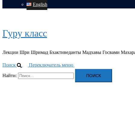
English
Гуру класс
Лекции Шри Шримад Бхактиведанты Мадхавы Госвами Махар
Поиск
Переключатель меню
Найти: