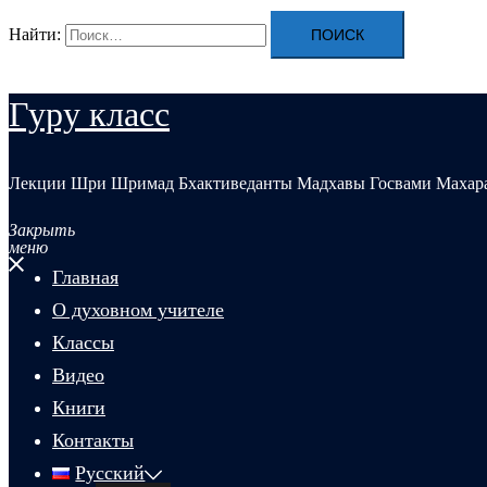
Найти:
Гуру класс
Лекции Шри Шримад Бхактиведанты Мадхавы Госвами Махар
Закрыть
меню
Главная
О духовном учителе
Классы
Видео
Книги
Контакты
Русский