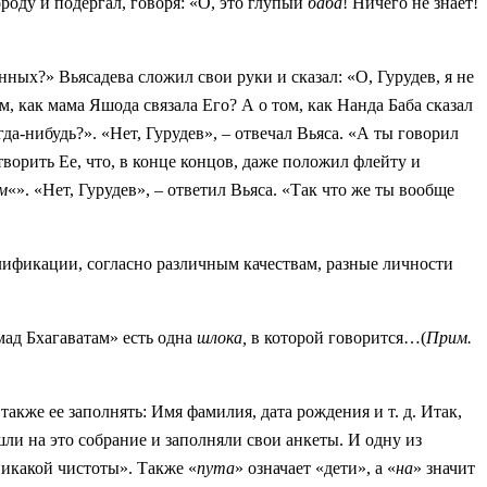
роду и подёргал, говоря: «О, это глупый
баба
! Ничего не знает!
ых?» Вьясадева сложил свои руки и сказал: «О, Гурудев, я не
, как мама Яшода связала Его? А о том, как Нанда Баба сказал
а-нибудь?». «Нет, Гурудев», – отвечал Вьяса. «А ты говорил
ворить Ее, что, в конце концов, даже положил флейту и
м
«». «Нет, Гурудев», – ответил Вьяса. «Так что же ты вообще
алификации, согласно различным качествам, разные личности
ад Бхагаватам» есть одна
шлока,
в которой говорится…(
Прим.
также ее заполнять: Имя фамилия, дата рождения и т. д. Итак,
шли на это собрание и заполняли свои анкеты. И одну из
 никакой чистоты». Также «
пута
» означает «дети», а «
на
» значит