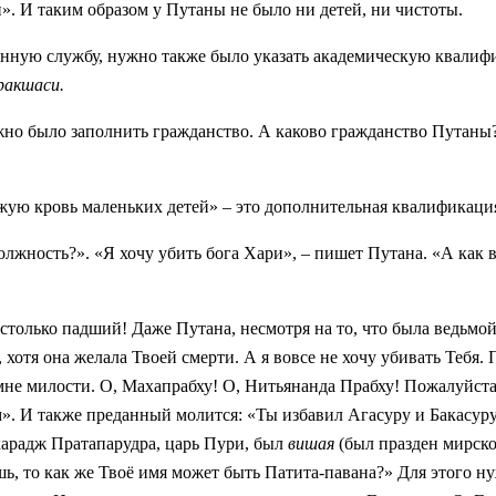
ей». И таким образом у Путаны не было ни детей, ни чистоты.
твенную службу, нужно также было указать академическую квал
ракшаси.
жно было заполнить гражданство. А каково гражданство Путаны?
ежую кровь маленьких детей» – это дополнительная квалификаци
лжность?». «Я хочу убить бога Хари», – пишет Путана. «А как 
астолько падший! Даже Путана, несмотря на то, что была ведьмо
 хотя она желала Твоей смерти. А я вовсе не хочу убивать Тебя
 мне милости. О, Махапрабху! О, Нитьянанда Прабху! Пожалуйста
. И также преданный молится: «Ты избавил Агасуру и Бакасуру.
ахарадж Пратапарудра, царь Пури, был
вишая
(был празден мирско
ишь, то как же Твоё имя может быть Патита-павана?» Для этого