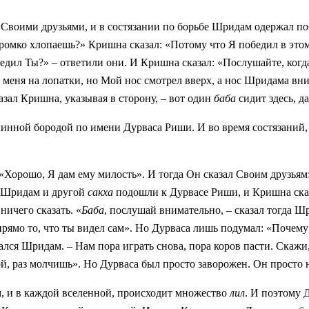
Своими друзьями, и в состязании по борьбе Шридам одержал поб
громко хлопаешь?» Кришна сказал: «Потому что Я победил в это
едил Ты?» – ответили они. И Кришна сказал: «Послушайте, когд
меня на лопатки, но Мой нос смотрел вверх, а нос Шридама вни
азал Кришна, указывая в сторону, – вот один
баба
сидит здесь, д
линной бородой по имени Дурваса Риши. И во время состязаний,
 «Хорошо, Я дам ему милость». И тогда Он сказал Своим друзья
а, Шридам и другой
сакха
подошли к Дурвасе Риши, и Кришна сказ
ничего сказать. «
Баба
, послушай внимательно, – сказал тогда 
прямо то, что ты видел сам». Но Дурваса лишь подумал: «Почему
лся Шридам. – Нам пора играть снова, пора коров пасти. Скажи,
й, раз молчишь». Но Дурваса был просто заворожен. Он просто н
м, и в каждой вселенной, происходит множество
лил
. И поэтому 