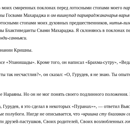
 в моих смиренных поклонах перед лотосными стопами моего
па
ы Госвами Махараджа и
ом вишнупад паривраджакачарья вар
лотосными стопами моих духовных предшественников,
нитья-лил
 Бхактиведанты Свами Махараджа. Я склоняюсь в поклонах п
нди-санньяси.
ознании Кришны.
все «Упанишады». Кроме того, он написал «Брахма-сутру», «Веда
ты так несчастлив?», он сказал: «О, Гурудев, я не знаю. Ты опы
ие Нараяны. Но он не мог понять своего подлинного положения. 
Гурудев, я это сделал в некоторых «Пуранах»», — ответил Вьясад
 полубоги. Нигде не описывается, что «
кришна сту бхагаван с
сти друзей-пастушков, Своих родителей, Своих возлюбленных
го