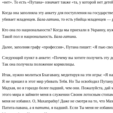
«нет». То есть «Путана» означает также «та, у которой нет дет
Когда она заполняла эту анкету для поступления на государс
убивает младенцев.
Бала-гатини
, то есть убийца младенцев —
Кто она по национальности? Когда мы приехали в Украину, ну
Такой пол и национальность.
Бала-гатини
.
Далее, заполняя графу «профессия», Путана пишет: «Я пью св
Следующий пункт в анкете: «Почему вы хотите получить эту до
Так она получила положение кормилицы.
Итак, нужно молиться Бхагавану, медитируя на эти игры: «Я н
Я не пришел в этот мир убивать Тебя. Но Ты освободил Путану,
Мадхая, но я гораздо более падший, чем они. Пожалуйста, дай
этого мира и займите меня в служении Своим лотосным стопам»
меня не избавил. О, Махапрабху! Даже не смотря на то, что М
Патита-павана, а я
патита
, я падший. Если Ты меня не избав