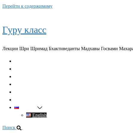
Перейти к содержимому
Гуру класс
Лекции Шри Шримад Бхактиведанты Мадхавы Госвами Махар
Главная
О духовном учителе
Классы
Видео
Книги
Контакты
Русский
English
Поиск