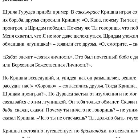
Шрила Гурудев привёл пример. В
сакхья-расе
Кришна играл со 
их борьба, друзья спросили Кришну: «О, Кана, почему Ты так 
проиграл, а Шридам победил. Почему же Ты говоришь, что поб
Меня схватил, что Я не мог даже шелохнуться. Шридам уложил 
обманщик, лгунишка!» – заявили его друзья. «О, смотрите, – ск
«Баба»
значит «святая личность». Это был почтенный
баба
с д
или Верховная Божественная Личность?».
Но Кришна всеведущий, и, увидев, как он размышляет, решил:
рассудит нас!» «Хорошо», – согласились друзья. Тогда Кришн
Шридам проиграл?». Но Дурваса застыл от изумления и не мог 
связывайся с этим лгунишкой. Он тебя только обманет. Скажи 
баба
, скажи, скажи! Почему ты ничего не говоришь? – не унима
сказал Кришна. –Чего ты не отвечаешь? Ты, должно быть, глухо
Кришна постоянно путешествует по
брахмандам
, по вселенны