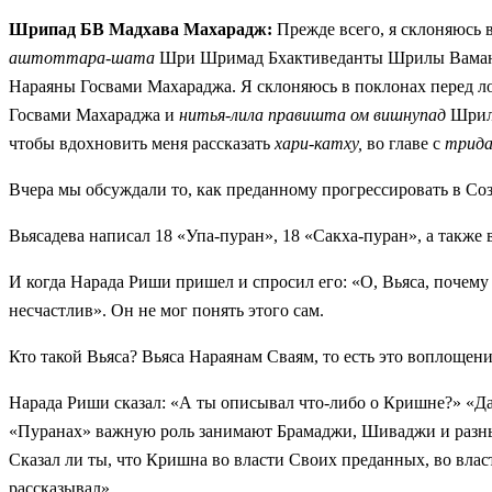
Шрипад БВ Мадхава Махарадж:
Прежде всего, я склоняюсь
аштоттара-шата
Шри Шримад Бхактиведанты Шрилы Ваман
Нараяны Госвами Махараджа. Я склоняюсь в поклонах перед 
Госвами Махараджа и
нитья-лила правишта ом вишнупад
Шрилы
чтобы вдохновить меня рассказать
хари-катху,
во главе с
трида
Вчера мы обсуждали то, как преданному прогрессировать в С
Вьясадева написал 18 «Упа-пуран», 18 «Сакха-пуран», а также 
И когда Нарада Риши пришел и спросил его: «О, Вьяса, почему 
несчастлив». Он не мог понять этого сам.
Кто такой Вьяса? Вьяса Нараянам Сваям, то есть это воплощен
Нарада Риши сказал: «А ты описывал что-либо о Кришне?» «Да, 
«Пуранах» важную роль занимают Брамаджи, Шиваджи и разные
Сказал ли ты, что Кришна во власти Своих преданных, во вла
рассказывал».