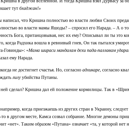
 Кришна в другой вселенной. И тогда Кришна взял Дурвасу за бо
ршает тут
бхаджан!»
 написал, что Кришна полностью во власти любви Своих преданн
лностью во власти мамы Яшоды? – спросил его Нарада. – А о том
ость Бога, пританцовывая, нес их ему? Описывал ли ты это когд
то, когда Радхика вошла в ревнивый гнев, Он так пытался умирот
та-Говинды»: «
Мама шираси мандалам дехи пада-паллавам удара
азал ему Нарада.
огда не достигнет счастья. Но, согласно
адхикаре
, согласно кв
уждать
лилу
убийства Путаны.
 ней сделал? Кришна дал ей положение кормилицы. Так в «Шрим
 например, когда приезжаешь из других стран в Украину, следует 
е-то в другом месте, Камса созвал собрание. Многие демоны при
ачит «нет». Таким образом «Путана» означает «та, у которой нет