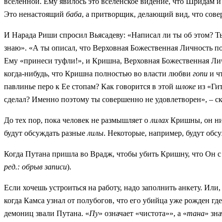
вселенной. Ему явилось это вселенское видение, что Шридам и
Это ненастоящий
баба
, а притворщик, делающий вид, что сове
И Нарада Риши спросил Вьясадеву: «Написал ли ты об этом? Ты
знаю». «А ты описал, что Верховная Божественная Личность по
Ему «принеси туфли!», и Кришна, Верховная Божественная Личн
когда-нибудь, что Кришна полностью во власти любви
гопи
и ч
павлинье перо к Ее стопам? Как говорится в этой
шлоке
из «Ги
сделал? Именно поэтому ты совершенно не удовлетворен», – ск
До тех пор, пока человек не размышляет о
лилах
Кришны, он ник
будут обсуждать разные
лилы
. Некоторые, например, будут обс
Когда Путана пришла во Врадж, чтобы убить Кришну, что Он с
ред.: обрыв записи
).
Если хочешь устроиться на работу, надо заполнить анкету. Или,
когда Камса узнал от полубогов, что его убийца уже рожден гд
демониц звали Путана. «
Пу
» означает «чистота»», а «
тана
» зн