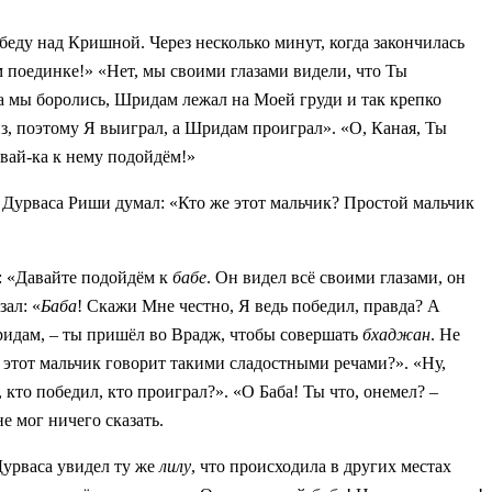
еду над Кришной. Через несколько минут, когда закончилась
м поединке!» «Нет, мы своими глазами видели, что Ты
а мы боролись, Шридам лежал на Моей груди и так крепко
з, поэтому Я выиграл, а Шридам проиграл». «О, Каная, Ты
авай-ка к нему подойдём!»
 Дурваса Риши думал: «Кто же этот мальчик? Простой мальчик
м: «Давайте подойдём к
бабе
. Он видел всё своими глазами, он
ал: «
Баба
! Скажи Мне честно, Я ведь победил, правда? А
Шридам, – ты пришёл во Врадж, чтобы совершать
бхаджан
. Не
 этот мальчик говорит такими сладостными речами?». «Ну,
 кто победил, кто проиграл?». «О Баба! Ты что, онемел? –
е мог ничего сказать.
Дурваса увидел ту же
лилу
, что происходила в других местах