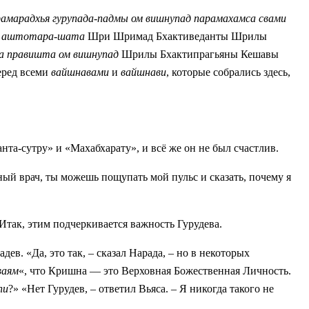
рамарадхья гурупада-падмы ом вишнупад парамахамса свами
ья аштотара-шата
Шри Шримад Бхактиведанты Шрилы
а правишта ом вишнупад
Шрилы Бхактипрагьяны Кешавы
еред всеми
вайшнавами
и
вайшнави
, которые собрались здесь,
нта-сутру» и «Махабхарату», и всё же он не был счастлив.
тный врач, ты можешь пощупать мой пульс и сказать, почему я
Итак, этим подчеркивается важность Гурудева.
ев. «Да, это так, – сказал Нарада, – но в некоторых
ваям
«, что Кришна — это Верховная Божественная Личность.
пи
?» «Нет Гурудев, – ответил Вьяса. – Я никогда такого не