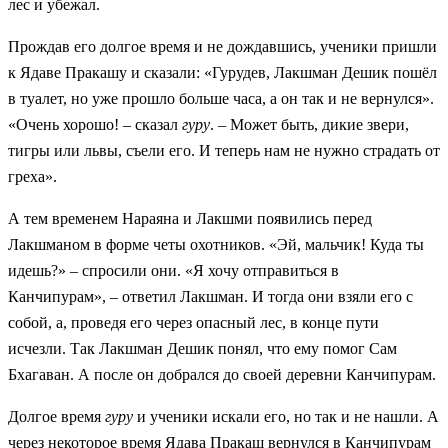
лес и убежал.
Прождав его долгое время и не дождавшись, ученики пришли
к Ядаве Пракашу и сказали: «Гурудев, Лакшман Дешик пошёл
в туалет, но уже прошло больше часа, а он так и не вернулся».
«Очень хорошо! – сказал
гуру
. – Может быть, дикие звери,
тигры или львы, съели его. И теперь нам не нужно страдать от
греха».
А тем временем Нараяна и Лакшми появились перед
Лакшманом в форме четы охотников. «Эй, мальчик! Куда ты
идешь?» – спросили они. «Я хочу отправиться в
Канчипурам», – ответил Лакшман. И тогда они взяли его с
собой, а, проведя его через опасный лес, в конце пути
исчезли. Так Лакшман Дешик понял, что ему помог Сам
Бхагаван. А после он добрался до своей деревни Канчипурам.
Долгое время
гуру
и ученики искали его, но так и не нашли. А
через некоторое время Ядава Пракаш вернулся в Канчипурам