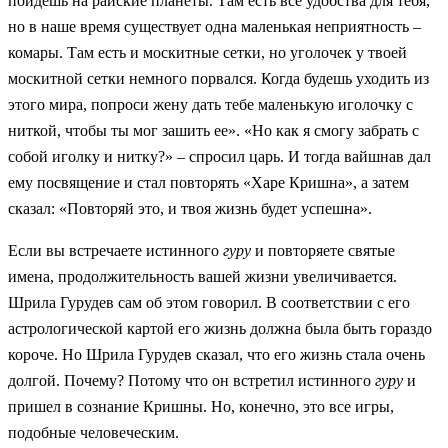
пойдёшь на райские планеты. Там есть все удобства для тебя,
но в наше время существует одна маленькая неприятность –
комары. Там есть и москитные сетки, но уголочек у твоей
москитной сетки немного порвался. Когда будешь уходить из
этого мира, попроси жену дать тебе маленькую иголочку с
ниткой, чтобы ты мог зашить ее». «Но как я смогу забрать с
собой иголку и нитку?» – спросил царь. И тогда вайшнав дал
ему посвящение и стал повторять «Харе Кришна», а затем
сказал: «Повторяй это, и твоя жизнь будет успешна».
Если вы встречаете истинного
гуру
и повторяете святые
имена, продолжительность вашей жизни увеличивается.
Шрила Гурудев сам об этом говорил. В соответствии с его
астрологической картой его жизнь должна была быть гораздо
короче. Но Шрила Гурудев сказал, что его жизнь стала очень
долгой. Почему? Потому что он встретил истинного
гуру
и
пришел в сознание Кришны. Но, конечно, это все игры,
подобные человеческим.