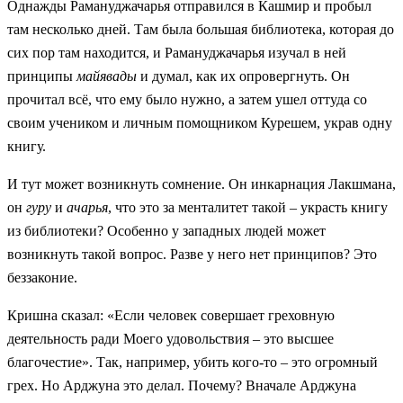
Однажды Рамануджачарья отправился в Кашмир и пробыл
там несколько дней. Там была большая библиотека, которая до
сих пор там находится, и Рамануджачарья изучал в ней
принципы
майявады
и думал, как их опровергнуть. Он
прочитал всё, что ему было нужно, а затем ушел оттуда со
своим учеником и личным помощником Курешем, украв одну
книгу.
И тут может возникнуть сомнение. Он инкарнация Лакшмана,
он
гуру
и
ачарья
, что это за менталитет такой – украсть книгу
из библиотеки? Особенно у западных людей может
возникнуть такой вопрос. Разве у него нет принципов? Это
беззаконие.
Кришна сказал: «Если человек совершает греховную
деятельность ради Моего удовольствия – это высшее
благочестие». Так, например, убить кого-то – это огромный
грех. Но Арджуна это делал. Почему? Вначале Арджуна