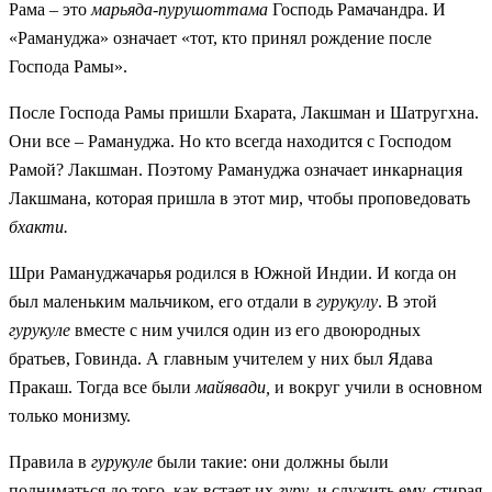
Рама – это
марьяда-пурушоттама
Господь Рамачандра. И
«Рамануджа» означает «тот, кто принял рождение после
Господа Рамы».
После Господа Рамы пришли Бхарата, Лакшман и Шатругхна.
Они все – Рамануджа. Но кто всегда находится с Господом
Рамой? Лакшман. Поэтому Рамануджа означает инкарнация
Лакшмана, которая пришла в этот мир, чтобы проповедовать
бхакти.
Шри Рамануджачарья родился в Южной Индии. И когда он
был маленьким мальчиком, его отдали в
гурукулу
. В этой
гурукуле
вместе с ним учился один из его двоюродных
братьев, Говинда. А главным учителем у них был Ядава
Пракаш. Тогда все были
майявади,
и вокруг учили в основном
только монизму.
Правила в
гурукуле
были такие: они должны были
подниматься до того, как встает их
гуру
, и служить ему, стирая