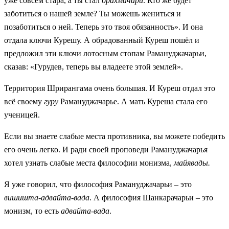
уже совсем стара, а ты стал
брахмачари
. Кто же будет
заботиться о нашей земле? Ты можешь жениться и
позаботиться о ней. Теперь это твоя обязанность». И она
отдала ключи Курешу. А обрадованный Куреш пошёл и
предложил эти ключи лотосным стопам Рамануджачарьи,
сказав: «Гурудев, теперь вы владеете этой землей».
Территория Шрирангама очень большая. И Куреш отдал это
всё своему
гуру
Рамануджачарье. А мать Куреша стала его
ученицей.
Если вы знаете слабые места противника, вы можете победить
его очень легко. И ради своей проповеди Рамануджачарья
хотел узнать слабые места философии монизма,
майявады.
Я уже говорил, что философия Рамануджачарьи – это
вишишта-адвайта-вада
. А философия Шанкарачарьи – это
монизм, то есть
адвайта-вада
.