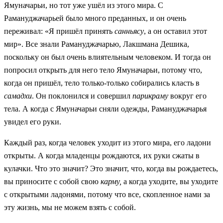
Ямуначарьи, но тот уже ушёл из этого мира. С
Рамануджачарьей было много преданных, и он очень
переживал: «Я пришёл принять
санньясу
, а он оставил этот
мир». Все знали Рамануджачарью, Лакшмана Дешика,
поскольку он был очень влиятельным человеком. И тогда он
попросил открыть для него тело Ямуначарьи, потому что,
когда он пришёл, тело только-только собирались класть в
самадхи
. Он поклонился и совершил
парикраму
вокруг его
тела. А когда с Ямуначарьи сняли одежды, Рамануджачарья
увидел его руки.
Каждый раз, когда человек уходит из этого мира, его ладони
открыты. А когда младенцы рождаются, их руки сжаты в
кулачки. Что это значит? Это значит, что, когда вы рождаетесь,
вы приносите с собой свою
карму,
а когда уходите, вы уходите
с открытыми ладонями, потому что все, скопленное нами за
эту жизнь, мы не можем взять с собой.