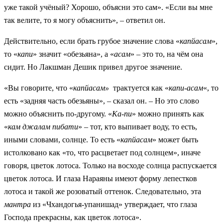
уже такой учёный? Хорошо, объясни это сам». «Если вы мне
так велите, то я могу объяснить», – ответил он.
Действительно, если брать грубое значение слова «
капйасам
»,
то «
капи
» значит «обезьяна», а «
асам
» – это то, на чём она
сидит. Но Лакшман Дешик привел другое значение.
«Вы говорите, что «
капйасам»
трактуется как «
капи-асам
«, то
есть «задняя часть обезьяны», – сказал он. – Но это слово
можно объяснить по-другому. «
Ка-пи
» можно принять как
«
кам джалам пибати
» – тот, кто выпивает воду, то есть,
иными словами, солнце. То есть «
капйасам
» может быть
истолковано как «то, что расцветает под солнцем», иначе
говоря, цветок лотоса. Только на восходе солнца распускается
цветок лотоса. И глаза Нараяны имеют форму лепестков
лотоса и такой же розоватый оттенок. Следовательно, эта
мантра
из «Чхандогья-упанишад» утверждает, что глаза
Господа прекрасны, как цветок лотоса».