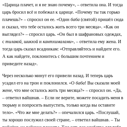
«Царица плачет, и я не знаю почему», – ответила она. И тогда
царь бросил всё и побежал к царице. «Почему ты так горько
плачешь?» – спросил он ее. «Один
баба
(святой) пришёл сюда
и сказал, что тебе осталось жить всего три месяца». «Как он
выглядел?» – спросил царь. «Он был в шафрановых одеждах,
с
тилакой, шикхой
и
кантхималами
», – ответила ему жена. И
тогда царь сказал всадникам: «Отправляйтесь и найдите его.
А как найдете, поклонитесь с большим почтением и
приведите назад».
Через несколько минут его привели назад. И теперь царь
усадил его на трон и поклонился. «О
баба
! Вы сказали моей
жене, что мне осталось жить три месяца?» – спросил он. «Да,
– ответил вайшнав. – Если не верите, можете посадить меня в
тюрьму и попросить выпустить, только когда вы оставите
тело». «Что же мне делать?» – опечалился царь. «Послушай,
ты хорошо послужил своей стране, – ответил вайшнав. – Ты