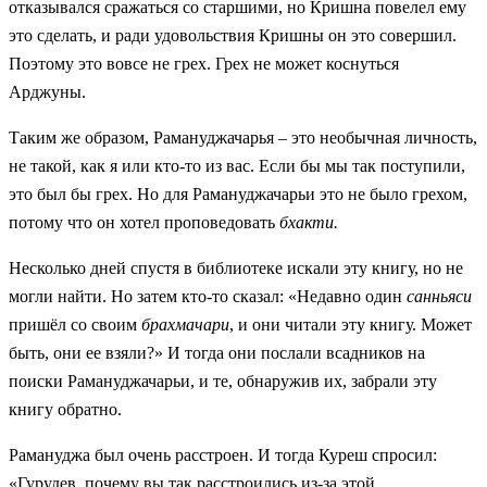
отказывался сражаться со старшими, но Кришна повелел ему
это сделать, и ради удовольствия Кришны он это совершил.
Поэтому это вовсе не грех. Грех не может коснуться
Арджуны.
Таким же образом, Рамануджачарья – это необычная личность,
не такой, как я или кто-то из вас. Если бы мы так поступили,
это был бы грех. Но для Рамануджачарьи это не было грехом,
потому что он хотел проповедовать
бхакти.
Несколько дней спустя в библиотеке искали эту книгу, но не
могли найти. Но затем кто-то сказал: «Недавно один
санньяси
пришёл со своим
брахмачари
, и они читали эту книгу. Может
быть, они ее взяли?» И тогда они послали всадников на
поиски Рамануджачарьи, и те, обнаружив их, забрали эту
книгу обратно.
Рамануджа был очень расстроен. И тогда Куреш спросил:
«Гурудев, почему вы так расстроились из-за этой