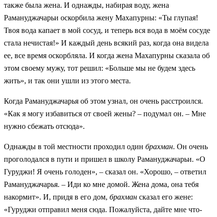
также была жена. И однажды, набирая воду, жена
Рамануджачарьи оскорбила жену Махапурны: «Ты глупая!
Твоя вода капает в мой сосуд, и теперь вся вода в моём сосуде
стала нечистая!» И каждый день всякий раз, когда она видела
ее, все время оскорбляла. И когда жена Махапурны сказала об
этом своему мужу, тот решил: «Больше мы не будем здесь
жить», и так они ушли из этого места.
Когда Рамануджачарья об этом узнал, он очень расстроился.
«Как я могу избавиться от своей жены? – подумал он. – Мне
нужно сбежать отсюда».
Однажды в той местности проходил один
брахман
. Он очень
проголодался в пути и пришел в школу Рамануджачарьи. «О
Гуруджи! Я очень голоден», – сказал он. «Хорошо, – ответил
Рамануджачарья. – Иди ко мне домой. Жена дома, она тебя
накормит». И, придя в его дом,
брахман
сказал его жене:
«Гуруджи отправил меня сюда. Пожалуйста, дайте мне что-