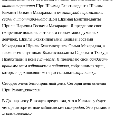
аштоттарашата
Шри Шримад Бхактиведанты Шрилы
Ваманы Госвами Махараджа и
ом вишнупад парамахамса
свами аштоттара-шата
Шри Шримад Бхактиведанты
Шрилы Нараяны Госвами Махараджа. Я предлагаю свои
смиренные поклоны лотосным стопам моих духовных
дедушек, Шрилы Бхактипрагьяны Кешавы Госвами
Махараджа и Шрилы Бхактиведанты Свами Махараджа, а
также всем спутникам Бхактисиддханты Сарасвати Тхакура
Прабхупады и всей
гуру-варге.
Я предлагаю свои
дандават-
пранамы
всем
вайшнавам
и
вайшнави
, собравшимся здесь,
которые вдохновляют меня рассказывать
хари-катху
.
Сегодня очень благоприятный день. Сегодня день явления
Шри Рамануджачарьи.
В Двапара-югу Вьясадев предсказал, что в Кали-югу будет
четыре авторитетные вайшнавские
сампрадаи
. Это указано в
«Падма-пуране»: