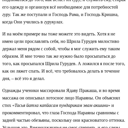
его одежду и организуя всё необходимое для потребностей
гуру.
Так же поступали и Господь Рама, и Господь Кришна,
когда Они учились в
гурукулах.
И на моём примере вы тоже можете это видеть. Хотя я не
имею цели прославлять себя, но Шрила Гурудев милостиво
держал меня рядом с собой, чтобы я мог служить ему таким
образом. И мне точно так же нужно было просыпаться до
того, как просыпался Шрила Гурудев. А ложился я после того,
как он ляжет спать. И всё, что требовалось делать в течение
дня, – всё это я делал.
Однажды ученики массировали Ядаву Пракаша, и во время
массажа он описывал лотосное лицо Нараяны. Он объяснял
стих «
Тасья йатха капйасам пундарикам эвам акшини
» и
прокомментировал, что глаза Господа Нараяны сравнимы с
задней частью обезьяны, поскольку они красноватого оттенка.
Услышав это, Рамануджачарья не смог стерпеть, и его слезы