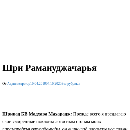
Шри Рамануджачарья
От
Администратор
10.04.2019
04.10.2025
Без рубрики
Шрипад БВ Мадхава Махарадж:
Прежде всего я предлагаю
свои смиренные поклоны лотосным стопам моих
парамарадхья гурупада-падм, ом вишнупад парамахамса свами