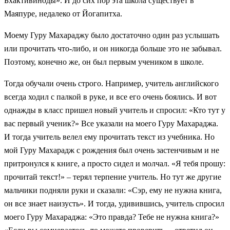
Бхактивиноды». И до сих пор эта школа существует в
Маяпуре, недалеко от Йогапитха.
Моему Гуру Махараджу было достаточно один раз услышать
или прочитать что-либо, и он никогда больше это не забывал.
Поэтому, конечно же, он был первым учеником в школе.
Тогда обучали очень строго. Например, учитель английского
всегда ходил с палкой в руке, и все его очень боялись. И вот
однажды в класс пришел новый учитель и спросил: «Кто тут у
вас первый ученик?» Все указали на моего Гуру Махараджа.
И тогда учитель велел ему прочитать текст из учебника. Но
мой Гуру Махарадж с рождения был очень застенчивым и не
притронулся к книге, а просто сидел и молчал. «Я тебя прошу:
прочитай текст!» – терял терпение учитель. Но тут же другие
мальчики подняли руки и сказали: «Сэр, ему не нужна книга,
он все знает наизусть». И тогда, удивившись, учитель спросил
моего Гуру Махараджа: «Это правда? Тебе не нужна книга?»