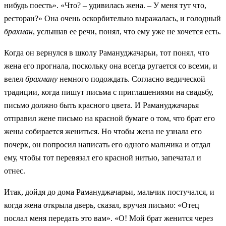
нибудь поесть». «Что? – удивилась жена. – У меня тут что,
ресторан?» Она очень оскорбительно выражалась, и голодный
брахман
, услышав ее речи, понял, что ему уже не хочется есть.
Когда он вернулся в школу Рамануджачарьи, тот понял, что
жена его прогнала, поскольку она всегда ругается со всеми, и
велел
брахману
немного подождать. Согласно ведической
традиции, когда пишут письма с приглашениями на свадьбу,
письмо должно быть красного цвета. И Рамануджачарья
отправил жене письмо на красной бумаге о том, что брат его
жены собирается жениться. Но чтобы жена не узнала его
почерк, он попросил написать его одного мальчика и отдал
ему, чтобы тот перевязал его красной нитью, запечатал и
отнес.
Итак, дойдя до дома Рамануджачарьи, мальчик постучался, и
когда жена открыла дверь, сказал, вручая письмо: «Отец
послал меня передать это вам». «О! Мой брат женится через