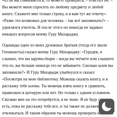
«Если вы сомневаетесь, то можете проверить, – ответил он. –
Вы можете меня спросить по любому предмету и любой
книге. Скажите мне только строку, и я вам тут же отвечу».
«Разве это возможно для человека – так всё запоминать?» –
удивлялся учитель. И после этого он никогда не задавал
никаких вопросов моему Гуру Махараджу.
Однажды один из моих духовных братьев (тогда его звали
Гопикантха) сказал моему Гуру Махараджу: «Гурудев, я
слышал, что вы
шрути-дхара
– когда вы читаете или слышите
что-то, вы больше никогда это не забываете. Сколько
шлок
вы
запомнили?» И Гуру Махарадж улыбнулся и сказал:
«Посмотри на мою библиотеку. Можешь сказать книгу, и я
расскажу тебе
шлоки.
Ты можешь взять книгу и сравнить,
правильно я цитирую или нет. Но только с одним условием.
Сколько мне на это потребуется, я не знаю. Я не буду спать и
есть, пока не расскажу тебе все, и ты также не должен будешь
отвлекаться. И таким образом ты можешь проверить меня». И