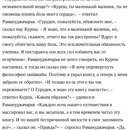
незначительной вещи?» «Куреш, ты маленький мальчик, ты не
сможешь понять боль моего сердца», – ответил
Рамануджачарья. «Гурудев, пожалуйста, объясните мне, –
сказал ему Куреш. – Я знаю, что я маленький мальчик, но,
пожалуйста, скажите, отчего вы так расстроены? Вдруг я
смогу облегчить вашу боль. Это исключительная обязанность
ученика. Я постараюсь изо всех сил избавить вас от
огорчения». Рамануджачарья не хотел говорить, но Куреш
настаивал, и тогда он сказал ему: «Я хочу опровергнуть
философию
майявады.
Поэтому я украл книгу, а теперь у меня
забрали ее обратно». «И только из-за этого вы так
переживаете? О Гурудев, я знаю эту книгу наизусть», –
ответил Куреш. «Каким образом?» – удивился
Рамануджачарья. «Каждую ночь нашего путешествия я
массировал вас, и вы засыпали, а я тем временем читал эту
книгу. И по вашей беспричинной милости я смог запомнить
все», – сказал он. «Правда?» – спросил Рамануджачарья. «Да,