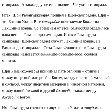
сампрадая. А также другое ее название – Чатухсан-сампрадая.
Итак, Шри Рамануджачарья пришёл в Шри-сампрадаю. Шри –
это Богиня Удачи. В ее
сампрадае
почитаемые Божества –
Лакшми-Нараяна. Со временем от этой
сампрадаи
отделилась
одна ветвь – Рамананди-сампрадая. И так в Рамануджа-
сампрадае (Шри-сампрадае) служат Лакшми-Нараяне, а в
Рамананди-сампрадае – Сита-Раме. Философия в Рамануджа-
сампрадае называется
вишишта-адвайта-вада
, особый
монизм.
Шри Рамануджачарья принимал пять отличий – отличие
между инертной материей и Богом, между инертной материей
и
дживой
, между инертной материей и инертной материей,
между одной
дживой
и другой
дживой,
а также между
дживой
и Богом.
Имя Рамануджа состоит из двух слов: «Рама» и «
ануджа
».