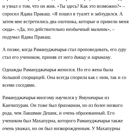
и узнал о том, что он жив. «Ты здесь? Как это возможно?» –
спросил Ядава Пракаш. «Я пошел в туалет и заблудился. А
затем мне встретились два охотника, которые и привели меня
сюда». «Да, это действительно необычный мальчик», –
подумал Ядава Пракаш.
А позже, когда Рамануджачарья стал проповедовать, его
гуру
стал его учеником, приняв от него
дикшу
и
харинаму
.
Однажды Рамануджачарья женился. Но его жена была
большой спорщицей. Она всегда спорила как с ним, так и со
всеми соседями.
Рамануджачарья многому научился у Ямуначарьи из
Канчипурам. Он тоже был
брахманом
, но из более низкого
рода, чем Лакшман Дешик, и очень образованный. Его
учеником был Махапурна, которого Рамануджачарья также
очень уважал, но он был низкорожденным. У Махапурны