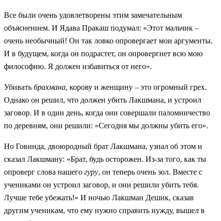
Все были очень удовлетворены этим замечательным
объяснением. И Ядава Пракаш подумал: «Этот мальчик –
очень необычный! Он так ловко опровергает мои аргументы.
И в будущем, когда он подрастет, он опровергнет всю мою
философию. Я должен избавиться от него».
Убивать
брахмана
, корову и женщину – это огромный грех.
Однако он решил, что должен убить Лакшмана, и устроил
заговор. И в один день, когда они совершали паломничество
по деревням, они решили: «Сегодня мы должны убить его».
Но Говинда, двоюродный брат Лакшмана, узнал об этом и
сказал Лакшману: «Брат, будь осторожен. Из-за того, как ты
опроверг слова нашего
гуру
, он теперь очень зол. Вместе с
учениками он устроил заговор, и они решили убить тебя.
Лучше тебе убежать!» И ночью Лакшман Дешик, сказав
другим ученикам, что ему нужно справить нужду, вышел в