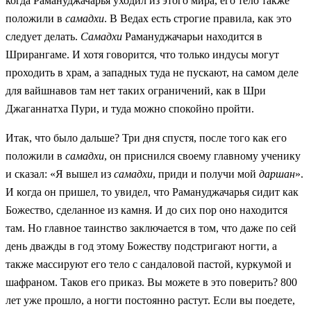
когда Рамануджачарья уходил из этого мира, его тело также
положили в
самадхи
. В Ведах есть строгие правила, как это
следует делать.
Самадхи
Рамануджачарьи находится в
Шрирангаме. И хотя говорится, что только индусы могут
проходить в храм, а западных туда не пускают, на самом деле
для вайшнавов там нет таких ограничений, как в Шри
Джаганнатха Пури, и туда можно спокойно пройти.
Итак, что было дальше? Три дня спустя, после того как его
положили в
самадхи
, он приснился своему главному ученику
и сказал: «Я вышел из
самадхи
, приди и получи мой
даршан
».
И когда он пришел, то увидел, что Рамануджачарья сидит как
Божество, сделанное из камня. И до сих пор оно находится
там. Но главное таинство заключается в том, что даже по сей
день дважды в год этому Божеству подстригают ногти, а
также массируют его тело с сандаловой пастой, куркумой и
шафраном. Таков его приказ. Вы можете в это поверить? 800
лет уже прошло, а ногти постоянно растут. Если вы поедете,