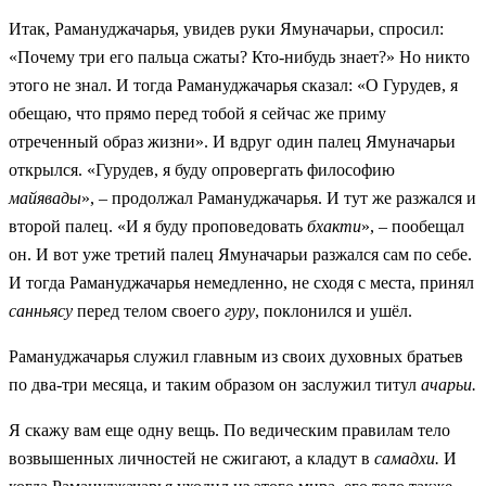
Итак, Рамануджачарья, увидев руки Ямуначарьи, спросил:
«Почему три его пальца сжаты? Кто-нибудь знает?» Но никто
этого не знал. И тогда Рамануджачарья сказал: «О Гурудев, я
обещаю, что прямо перед тобой я сейчас же приму
отреченный образ жизни». И вдруг один палец Ямуначарьи
открылся. «Гурудев, я буду опровергать философию
майявады
», – продолжал Рамануджачарья. И тут же разжался и
второй палец. «И я буду проповедовать
бхакти
», – пообещал
он. И вот уже третий палец Ямуначарьи разжался сам по себе.
И тогда Рамануджачарья немедленно, не сходя с места, принял
санньясу
перед телом своего
гуру
, поклонился и ушёл.
Рамануджачарья служил главным из своих духовных братьев
по два-три месяца, и таким образом он заслужил титул
ачарьи.
Я скажу вам еще одну вещь. По ведическим правилам тело
возвышенных личностей не сжигают, а кладут в
самадхи.
И