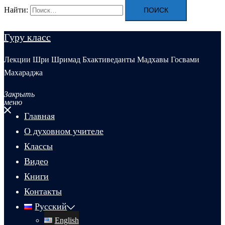
Найти:
Гуру класс
Лекции Шри Шримад Бхактиведанты Мадхавы Госвами
Махараджа
Закрыть
меню
Главная
О духовном учителе
Классы
Видео
Книги
Контакты
Русский
English