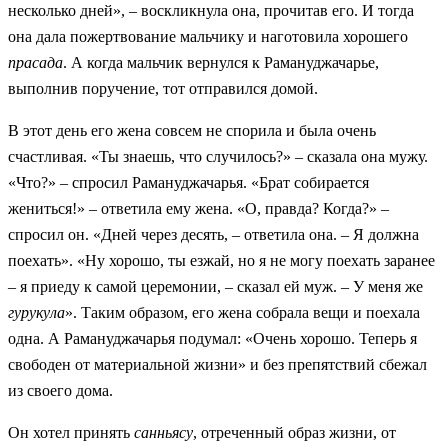
несколько дней», – воскликнула она, прочитав его. И тогда
она дала пожертвование мальчику и наготовила хорошего
прасада
. А когда мальчик вернулся к Рамануджачарье,
выполнив поручение, тот отправился домой.
В этот день его жена совсем не спорила и была очень
счастливая. «Ты знаешь, что случилось?» – сказала она мужу.
«Что?» – спросил Рамануджачарья. «Брат собирается
жениться!» – ответила ему жена. «О, правда? Когда?» –
спросил он. «Дней через десять, – ответила она. – Я должна
поехать». «Ну хорошо, ты езжай, но я не могу поехать заранее
– я приеду к самой церемонии, – сказал ей муж. – У меня же
гурукула
». Таким образом, его жена собрала вещи и поехала
одна. А Рамануджачарья подумал: «Очень хорошо. Теперь я
свободен от материальной жизни» и без препятствий сбежал
из своего дома.
Он хотел принять
санньясу
, отреченный образ жизни, от