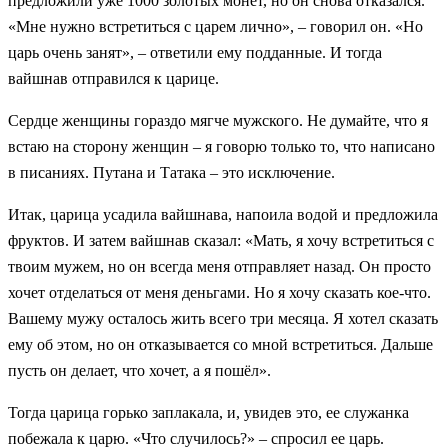
предложили уже 1000 золотых монет, но он снова отказался.
«Мне нужно встретиться с царем лично», – говорил он. «Но
царь очень занят», – ответили ему подданные. И тогда
вайшнав отправился к царице.
Сердце женщины гораздо мягче мужского. Не думайте, что я
встаю на сторону женщин – я говорю только то, что написано
в писаниях. Путана и Татака – это исключение.
Итак, царица усадила вайшнава, напоила водой и предложила
фруктов. И затем вайшнав сказал: «Мать, я хочу встретиться с
твоим мужем, но он всегда меня отправляет назад. Он просто
хочет отделаться от меня деньгами. Но я хочу сказать кое-что.
Вашему мужу осталось жить всего три месяца. Я хотел сказать
ему об этом, но он отказывается со мной встретиться. Дальше
пусть он делает, что хочет, а я пошёл».
Тогда царица горько заплакала, и, увидев это, ее служанка
побежала к царю. «Что случилось?» – спросил ее царь.