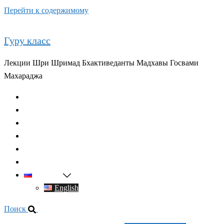
Перейти к содержимому
Гуру класс
Лекции Шри Шримад Бхактиведанты Мадхавы Госвами
Махараджа
Главная
О духовном учителе
Классы
Видео
Книги
Контакты
Русский
English
Поиск