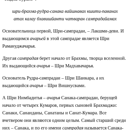
шри-брахма-рудра-санака вайшнавах кшити-паванах
атах калау бхавишйанти чатваран сампрадайамах
Основательница первой, Шри-сампрадаи, – Лакшми-деви. И
выдающимся
ачарьей
в этой сампрадае является Шри
Рамануджачарья.
Другая
сампрадая
берет начало от Брахмы, творца вселенной.
Их выдающийся
ачарья
– Шри Мадхавачарья.
Основатель Рудра-сампрадаи – Шри Шанкара, а их
выдающийся
ачарья
– Шри Вишнусвами.
А Шри Нимбадитья –
ачарья
Санака-сампрадаи, берущей
начало от четырех Кумаров, первых сыновей Брахмаджи:
Санаки, Сананданы, Санатаны и Санат-Кумара. Все
вчетвером они являются одним целым. Самый старший среди
них – Санака, и по его имени
сампрадая
называется Санака-