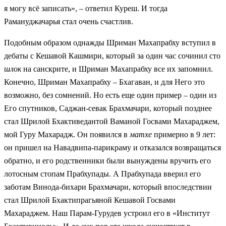
я могу всё записать», – ответил Куреш. И тогда
Рамануджачарья стал очень счастлив.
Подобным образом однажды Шриман Махапрабху вступил в
дебаты с Кешавой Кашмири, который за один час сочинил сто
шлок
на санскрите, и Шриман Махапрабху все их запомнил.
Конечно, Шриман Махапрабху – Бхагаван, и для Него это
возможно, без сомнений. Но есть еще один пример – один из
Его спутников, Саджан-севак Брахмачари, который позднее
стал Шрилой Бхактиведантой Ваманой Госвами Махараджем,
мой Гуру Махарадж. Он появился в
матхе
примерно в 9 лет:
он пришел на Навадвипа-парикраму и отказался возвращаться
обратно, и его родственники были вынуждены вручить его
лотосным стопам Прабхупады. А Прабхупада вверил его
заботам Винода-бихари Брахмачари, который впоследствии
стал Шрилой Бхактипрагьяной Кешавой Госвами
Махараджем. Наш Парам-Гурудев устроил его в «Институт