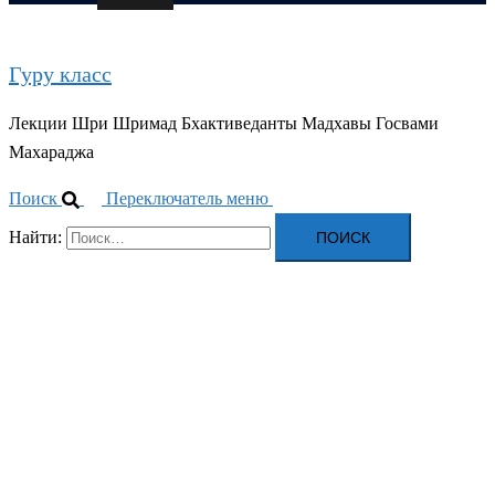
Гуру класс
Лекции Шри Шримад Бхактиведанты Мадхавы Госвами
Махараджа
Поиск
Переключатель меню
Найти: