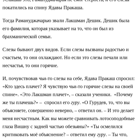
покатились на спину Ядавы Пракаша.
Тогда Рамануджачарью звали Лакшман Дешик. Дешик была
его фамилия, которая указывает на то, что он был из
брахманической семьи.
Слезы бывают двух видов. Если слезы вызваны радостью и
счастьем, то они охлаждают. Но если это слезы печали или
несчастья, то они горячие.
И, почувствовав чьи-то слезы на себе, Ядава Пракаш спросил:
«Кто здесь плачет? Я чувствую чьи-то горячие слезы на своей
спине». «Это Лакшман плачет», – сказали ученики. «Почему
же ты плачешь?» – спросил его
гуру
. «О Гурудев, то, что вы
объясняете, совершенно неверно, – ответил он. – И это делает
меня несчастным. Как вы можете сравнивать лотосоподобные
глаза Вишну с задней частью обезьяны?» «Ты осмелился
критиковать моё объяснение? – ответил ему
гуру
. – Ты что,