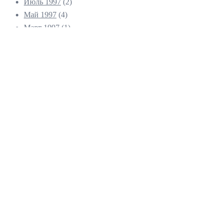
Июль 1997
(2)
Май 1997
(4)
Март 1997
(1)
Февраль 1997
(2)
Ноябрь 1996
(1)
Июль 1996
(2)
Июнь 1996
(1)
© 2026 Гуру класс. На платформе
Sydney