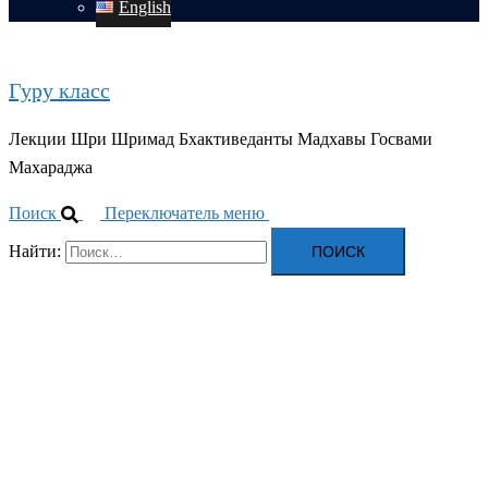
English
Гуру класс
Лекции Шри Шримад Бхактиведанты Мадхавы Госвами
Махараджа
Поиск
Переключатель меню
Найти: