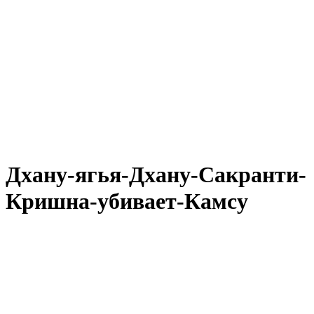
Дхану-ягья-Дхану-Сакранти-
Кришна-убивает-Камсу