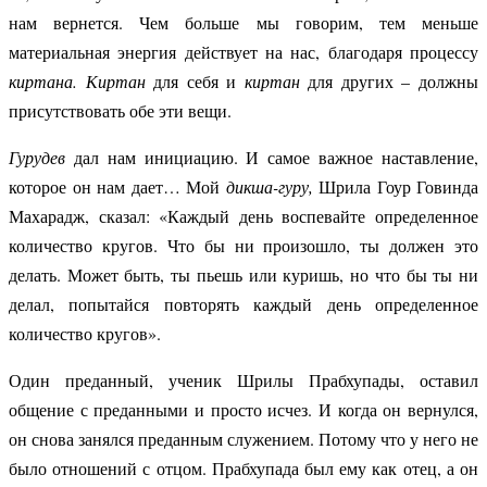
нам вернется. Чем больше мы говорим, тем меньше
материальная энергия действует на нас, благодаря процессу
киртана.
Киртан
для себя и
киртан
для других – должны
присутствовать обе эти вещи.
Гурудев
дал нам инициацию. И самое важное наставление,
которое он нам дает… Мой
дикша-гуру,
Шрила Гоур Говинда
Махарадж, сказал: «Каждый день воспевайте определенное
количество кругов. Что бы ни произошло, ты должен это
делать. Может быть, ты пьешь или куришь, но что бы ты ни
делал, попытайся повторять каждый день определенное
количество кругов».
Один преданный, ученик Шрилы Прабхупады, оставил
общение с преданными и просто исчез. И когда он вернулся,
он снова занялся преданным служением. Потому что у него не
было отношений с отцом. Прабхупада был ему как отец, а он