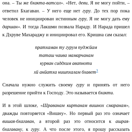
она. – Ты же
бхакта-ватсал
». «Нет,
деви
, Я не могу пойти, –
ответил Бхагаван. – У него еще нет
гуру.
До тех пор пока
человек не инициирован истинным
гуру,
Я не могу дать ему
даршан».
И тогда Лакшми позвала Нараду. И Нарада пришел
к Дхруве Махараджу и инициировал его. Кришна сам сказал:
пратхаман ту гурум пуджйам
таташ чаива мамарчанам
курван сиддхим авапноти
3
хй анйатха нишпхалам бхавет
Сначала нужно служить своему
гуру
и принять от него
разрешение прийти к Господу. Это называется
бхакти
.
И в этой шлоке, «
Шраванам киртанам вишнох
смаранам»,
дважды повторяется «Вишну». Но первый раз это означает
вишая-бхагаван
, а второй раз это относится к
ашрая-
бхагавану
, к
гуру
. А что после этого, я прошу рассказать