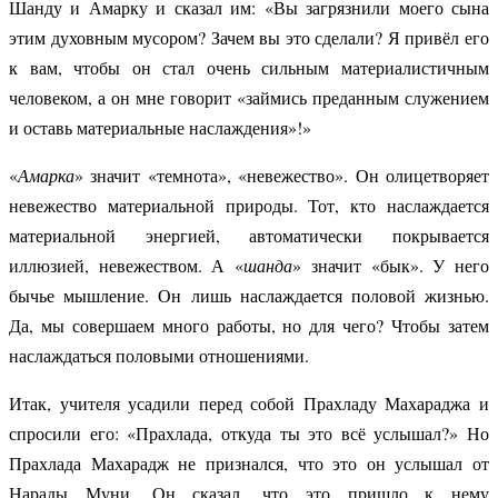
Шанду и Амарку и сказал им: «Вы загрязнили моего сына
этим духовным мусором? Зачем вы это сделали? Я привёл его
к вам, чтобы он стал очень сильным материалистичным
человеком, а он мне говорит «займись преданным служением
и оставь материальные наслаждения»!»
«
Амарка
» значит «темнота», «невежество». Он олицетворяет
невежество материальной природы. Тот, кто наслаждается
материальной энергией, автоматически покрывается
иллюзией, невежеством. А «
шанда
» значит «бык». У него
бычье мышление. Он лишь наслаждается половой жизнью.
Да, мы совершаем много работы, но для чего? Чтобы затем
наслаждаться половыми отношениями.
Итак, учителя усадили перед собой Прахладу Махараджа и
спросили его: «Прахлада, откуда ты это всё услышал?» Но
Прахлада Махарадж не признался, что это он услышал от
Нарады Муни. Он сказал, что это пришло к нему