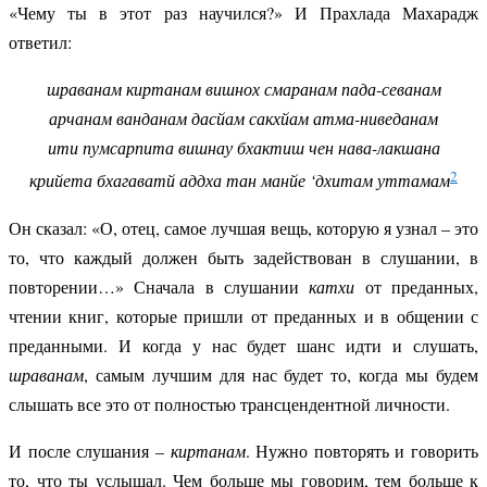
«Чему ты в этот раз научился?» И Прахлада Махарадж
ответил:
шраванам киртанам вишнох
смаранам пада-севанам
арчанам ванданам дасйам
сакхйам атма-ниведанам
ити пумсарпита вишнау
бхактиш чен нава-лакшана
2
крийета бхагаватй аддха
тан манйе ‘дхитам уттамам
Он сказал: «О, отец, самое лучшая вещь, которую я узнал – это
то, что каждый должен быть задействован в слушании, в
повторении…» Сначала в слушании
катхи
от преданных,
чтении книг, которые пришли от преданных и в общении с
преданными. И когда у нас будет шанс идти и слушать,
шраванам
, самым лучшим для нас будет то, когда мы будем
слышать все это от полностью трансцендентной личности.
И после слушания –
киртанам
. Нужно повторять и говорить
то, что ты услышал. Чем больше мы говорим, тем больше к