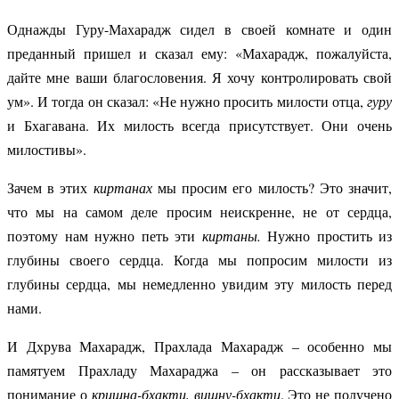
Однажды Гуру-Махарадж сидел в своей комнате и один
преданный пришел и сказал ему: «Махарадж, пожалуйста,
дайте мне ваши благословения. Я хочу контролировать свой
ум». И тогда он сказал: «Не нужно просить милости отца,
гуру
и Бхагавана. Их милость всегда присутствует. Они очень
милостивы».
Зачем в этих
киртанах
мы просим его милость? Это значит,
что мы на самом деле просим неискренне, не от сердца,
поэтому нам нужно петь эти
киртаны.
Нужно простить из
глубины своего сердца. Когда мы попросим милости из
глубины сердца, мы немедленно увидим эту милость перед
нами.
И Дхрува Махарадж, Прахлада Махарадж – особенно мы
памятуем Прахладу Махараджа – он рассказывает это
понимание о
кришна-бхакти, вишну-бхакти
. Это не получено