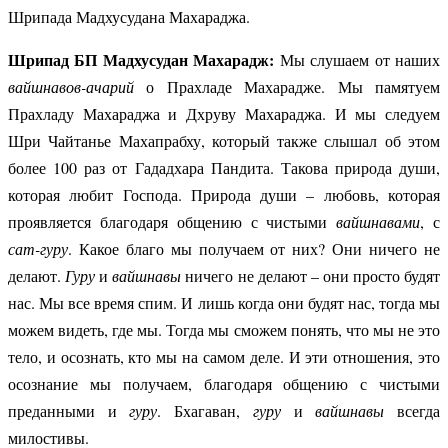
Шрипада Мадхусудана Махараджа.
Шрипад БП Мадхусудан Махарадж:
Мы слушаем от наших
вайшнавов-ачарий
о Прахладе
Махарадже. Мы памятуем
Прахладу Махараджа и Дхруву Махараджа. И мы следуем
Шри Чайтанье Махапрабху, который также слышал об этом
более 100 раз от Гададхара Пандита. Такова природа души,
которая любит Господа. Природа души – любовь, которая
проявляется благодаря общению с чистыми
вайшнавами
, с
сат-гуру
. Какое благо мы получаем от них? Они ничего не
делают.
Гуру
и
вайшнавы
ничего не делают – они просто будят
нас. Мы все время спим. И лишь когда они будят нас, тогда мы
можем видеть, где мы. Тогда мы сможем понять, что мы не это
тело, и осознать, кто мы на самом деле. И эти отношения, это
осознание мы получаем, благодаря общению с чистыми
преданными и
гуру
. Бхагаван,
гуру
и
вайшнавы
всегда
милостивы.