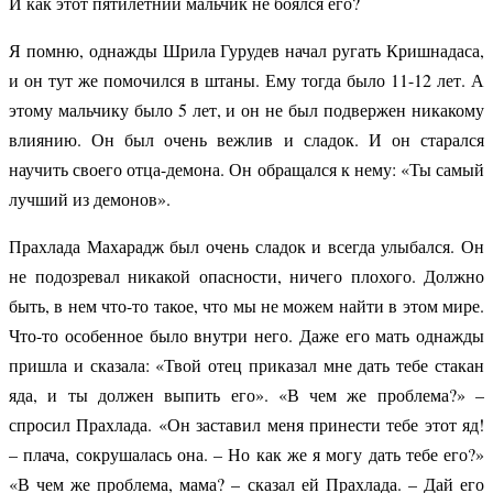
И как этот пятилетний мальчик не боялся его?
Я помню, однажды Шрила Гурудев начал ругать Кришнадаса,
и он тут же помочился в штаны. Ему тогда было 11-12 лет. А
этому мальчику было 5 лет, и он не был подвержен никакому
влиянию.
Он был очень вежлив и сладок. И он старался
научить своего отца-демона. Он обращался к нему: «Ты самый
лучший из демонов».
Прахлада Махарадж был очень сладок и всегда улыбался. Он
не подозревал никакой опасности, ничего плохого. Должно
быть, в нем что-то такое, что мы не можем найти в этом мире.
Что-то особенное было внутри него. Даже его мать однажды
пришла и сказала: «Твой отец приказал мне дать тебе стакан
яда, и ты должен выпить его». «В чем же проблема?» –
спросил Прахлада. «Он заставил меня принести тебе этот яд!
– плача, сокрушалась она. – Но как же я могу дать тебе его?»
«В чем же проблема, мама? – сказал ей Прахлада. – Дай его