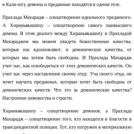
в Кали-югу демоны и преданные находятся в одном теле.
Прахлада Махарадж – олицетворение идеального преданного.
А Хираньякашипу – олицетворение самого наивысшего
демона. В этом диалоге между Хираньякашипу и Прахладой
Махараджем мы можем увидеть божественные качества,
которые нас вдохновляют, и демонические качества, от
которых мы хотим быть свободны. И Прахлада Махарадж
учит нас, как освободиться от этих демонических качеств. Он
учит нас через наставления своему отцу. Уча своего отца, он
хочет научить преданных, которые хотят быть свободны от
демонических качеств. Что это за демонические качества?
Настроение невежества и страсти.
Хираньякашипу – олицетворение демонов, а Прахлада
Махарадж – олицетворение того, кто находится в благости в
трансцендентной позиции. Тот, кто погружен в материальную