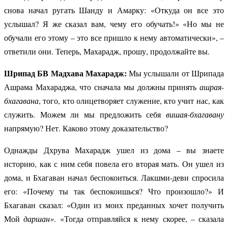
снова начал ругать Шанду и Амарку: «Откуда он все это
услышал? Я же сказал вам, чему его обучать!» «Но мы не
обучали его этому – это все пришло к нему автоматически», –
ответили они. Теперь, Махарадж, прошу, продолжайте вы.
Шрипад БВ Мадхава Махарадж:
Мы услышали от Шрипада
Ашрама Махараджа, что сначала мы должны принять
ашрая-
бхагавана
, того, кто олицетворяет служение, кто учит нас, как
служить. Можем ли мы предложить себя
вишая-бхагавану
напрямую? Нет. Каково этому доказательство?
Однажды Дхрува Махарадж ушел из дома – вы знаете
историю, как с ним себя повела его вторая мать. Он ушел из
дома, и Бхагаван начал беспокоиться. Лакшми-деви спросила
его: «Почему ты так беспокоишься? Что произошло?» И
Бхагаван сказал: «Один из моих преданных хочет получить
Мой
даршан»
. «Тогда отправляйся к нему скорее, – сказала