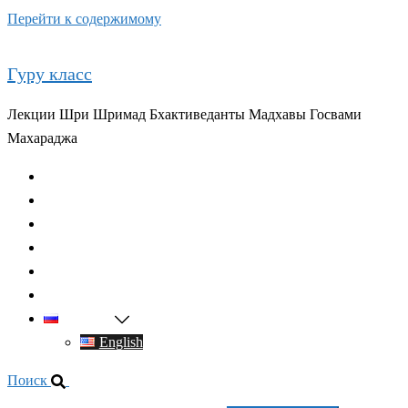
Перейти к содержимому
Гуру класс
Лекции Шри Шримад Бхактиведанты Мадхавы Госвами
Махараджа
Главная
О духовном учителе
Классы
Видео
Книги
Контакты
Русский
English
Поиск