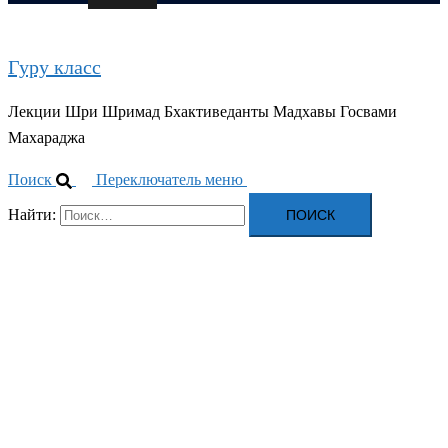
Гуру класс
Лекции Шри Шримад Бхактиведанты Мадхавы Госвами
Махараджа
Поиск
Переключатель меню
Найти: