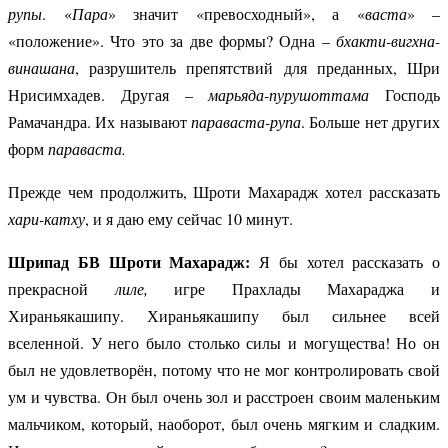
рупы
. «
Пара
» значит «превосходный», а «
васта
» –
«положение». Что это за две формы? Одна –
бхакти-вигхна-
винашана
, разрушитель препятствий для преданных, Шри
Нрисимхадев. Другая –
марьяда-пурушоттама
Господь
Рамачандра. Их называют
параваста-рупа
. Больше нет других
форм
параваста.
Прежде чем продолжить, Шроти Махарадж хотел рассказать
хари-катху
, и я даю ему сейчас 10 минут.
Шрипад БВ Шроти Махарадж:
Я бы хотел рассказать о
прекрасной
лиле,
игре Прахлады Махараджа и
Хираньякашипу. Хираньякашипу был сильнее всей
вселенной. У него было столько силы и могущества! Но он
был не удовлетворён, потому что не мог контролировать свой
ум и чувства. Он был очень зол и расстроен своим маленьким
мальчиком, который, наоборот, был очень мягким и сладким.