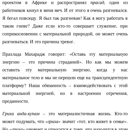
проектом в Африке и распространял
прасад
, один из
работников кинул в меня меч. И от этого я очень разгневался.
Я бегал повсюду. Я был так разгневан! Как я могу работать в
таком гневе? Даже если кто-то совершает служение, при
соприкосновении с материальной природой, он может очень
разгневаться. И это причина тревог.
Прахлада Махарадж говорит: «Оставь эту материальную
энергию – это причина страданий». Но как мы можем
оставить эту материальную энергию, когда у нас
материальное тело и мы не перешли еще на трансцендентную
платформу? Наша обязанность – взаимодействовать с этой
материальной энергией, но в настроении отречения,
преданности.
Гриха анда-купам
– это материалистичная жизнь. Кто-то
может подумать, что «
гриха
» значит «тот, кто живет в семье».
Но «
гриха
» означает и относится к тому, что находится в этом