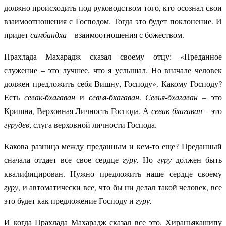
должно происходить под руководством того, кто осознал свои
взаимоотношения с Господом. Тогда это будет поклонение. И
придет
самбандха
– взаимоотношения с божеством.
Прахлада Махарадж сказал своему отцу: «Преданное
служение – это лучшее, что я услышал. Но вначале человек
должен предложить себя Вишну, Господу». Какому Господу?
Есть
севак-бхагаван
и
севья-бхагаван
.
Севья-бхагаван
– это
Кришна, Верховная Личность Господа. А
севак-бхагаван
– это
гурудев
, слуга верховной личности Господа.
Какова разница между преданным и кем-то еще? Преданный
сначала отдает все свое сердце
гуру.
Но
гуру
должен быть
квалифицирован. Нужно предложить наше сердце своему
гуру
, и автоматически все, что бы ни делал такой человек, все
это будет как предложение Господу и
гуру.
И когда Прахлада Махарадж сказал все это, Хираньякашипу