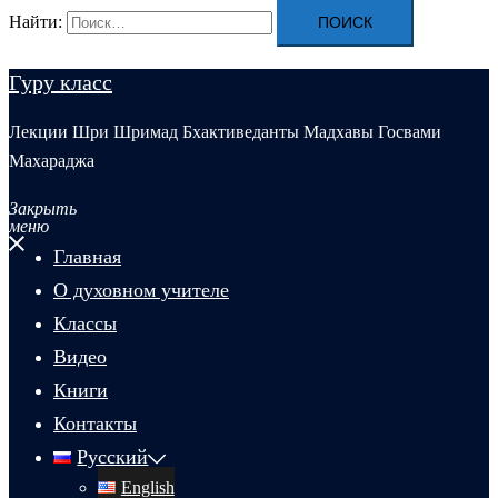
Найти:
Гуру класс
Лекции Шри Шримад Бхактиведанты Мадхавы Госвами
Махараджа
Закрыть
меню
Главная
О духовном учителе
Классы
Видео
Книги
Контакты
Русский
English