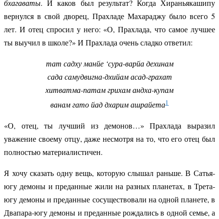
бхагаваты
. И каков был результат? Когда Хираньякашипу
вернулся в свой дворец, Прахладе Махараджу было всего 5
лет. И отец спросил у него: «О, Прахлада, что самое лучшее
ты выучил в школе?» И Прахлада очень сладко ответил:
тат садху манйе ‘сура-варйа дехинам
сада самудвигна-дхийам асад-грахат
хитватма-патам грихам андха-купам
1
ванам гато йад дхарим ашрайета
«О, отец, ты лучший из демонов…» Прахлада выразил
уважение своему отцу, даже несмотря на то, что его отец был
полностью материалистичен.
Я хочу сказать одну вещь, которую слышал раньше. В Сатья-
югу демоны и преданные жили на разных планетах, в Трета-
югу демоны и преданные сосуществовали на одной планете, в
Двапара-югу демоны и преданные рождались в одной семье, а