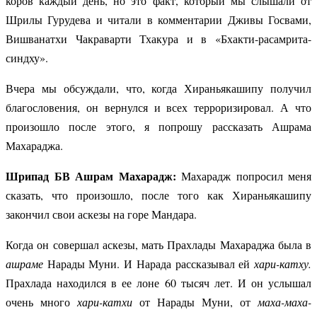
коров каждый день, но это факт, который мы слышали от
Шрилы Гурудева и читали в комментарии Дживы Госвами,
Вишванатхи Чакраварти Тхакура и в «Бхакти-расамрита-
синдху».
Вчера мы обсуждали, что, когда Хираньякашипу получил
благословения, он вернулся и всех терроризировал. А что
произошло после этого, я попрошу рассказать Ашрама
Махараджа.
Шрипад БВ Ашрам Махарадж:
Махарадж попросил меня
сказать, что произошло, после того как Хираньякашипу
закончил свои аскезы на горе Мандара.
Когда он совершал аскезы, мать Прахлады Махараджа была в
ашраме
Нарады Муни. И Нарада рассказывал ей
хари-катху.
Прахлада находился в ее лоне 60 тысяч лет. И он услышал
очень много
хари-катхи
от Нарады Муни, от
маха-маха-