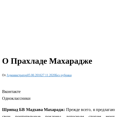
О Прахладе Махарадже
От
Администратор
05.06.2016
27.11.2020
Без рубрики
Вконтакте
Одноклассники
Шрипад БВ Мадхава Махарадж:
Прежде всего, я предлагаю
свои почтительные поклоны лотосным стопам моих