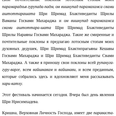
парамарадхья гурупада-падм, ом вишнупад парамахамса свами
аштоттарашата
Шри Шримад Бхактиведанты Шрилы
Ваманы Госвами Махараджа и
ом вишнупад парамахамса
свами аштоттара-шата
Шри Шримад Бхактиведанты
Шрилы Нараяны Госвами Махараджа. Такие же смиренные и
почтительные поклоны я предлагаю лотосным стопам моих
духовных дедушек, Шри Шримад Бхактипрагьяны Кешавы
Госвами Махараджа и Шри Шримад Бхактиведанты Свами
Махараджа. А также я приношу свои поклоны всей
рупануга-
гуру-варге
, всем
вайшнавам
и
вайшнави
, и всем преданным,
которые собрались здесь и вдохновляют меня рассказывать
хари-катху.
Этот фестиваль начинается сегодня. Вчера был день явления
Шри Нрисимхадева.
Кришна, Верховная Личность Господа, имеет две
параваста-