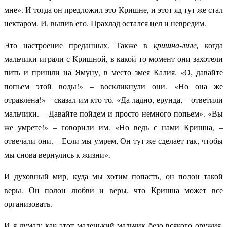
мне». И тогда он предложил это Кришне, и этот яд тут же стал
нектаром. И, выпив его, Прахлад остался цел и невредим.
Это настроение преданных. Также в
кришна-лиле,
когда
мальчики играли с Кришной, в какой-то момент они захотели
пить и пришли на Ямуну, в место змея Калия. «О, давайте
попьем этой воды!» – воскликнули они. «Но она же
отравлена!» – сказал им кто-то. «Да ладно, ерунда, – ответили
мальчики. – Давайте пойдем и просто немного попьем». «Вы
же умрете!» – говорили им. «Но ведь с нами Кришна, –
отвечали они. – Если мы умрем, Он тут же сделает так, чтобы
мы снова вернулись к жизни».
И духовный мир, куда мы хотим попасть, он полон такой
веры. Он полон любви и веры, что Кришна может все
организовать.
И я думал: как этот маленький мальчик безо всякого оружия,