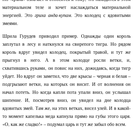
материальном теле и хочет наслаждаться материальной
энергией. Это
гриха анда-купам
. Это колодец с ядовитыми
змеями.
Шрила Гурудев приводил пример. Однажды один король
заплутал в лесу и наткнулся на свирепого тигра. Но рядом
король вдруг увидел колодец, покрытый травой, и тут же
прыгнул в него. А в этом колодце росли ветки, и,
схватившись руками, он повис на них, дожидаясь, когда тигр
уйдет. Но вдруг он заметил, что две крысы – черная и белая –
подгрызают ветки, на которых он висит. И от волнения он
начал потеть. Но когда капли пота упали вниз, он услышал
шипение. И, посмотрев вниз, он увидел на дне колодца
ядовитых змей. Там же, на этих ветках, висел улей. И в какой-
то момент капелька меда капнула прямо на губы этого царя.
«О, как же сладко!» – подумал царь и тут же забыл обо всем.