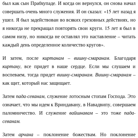
был как сын Прабхупаде. И когда он вернулся, он снова начал
совершать очень много служения. И он сказал: «15 лет назад я
ушел. Я был задействован во всяких греховных действиях, но
я никогда не прекращал повторять свои круги. 15 лет я был в
самом низу, но никогда не оставлял это наставление – читать
каждый день определенное количество кругов».
И затем, после
киртанам
–
вишну-смаранам
. Благодаря
киртану
, все придет в наше сердце. Если мы слушаем и
воспеваем, тогда придет
вишну-смаранам
.
Вишну-смаранам
–
как щит, который нас защищает.
Затем
пада-севанам
, служение лотосным стопам Господа. Это
означает, что мы идем к Вриндавану, в Навадвипу, совершаем
паломничество. И служение
вайшнавам
– это тоже
пада-
севанам.
Затем
арчана
– поклонение божествам. Но поклонение