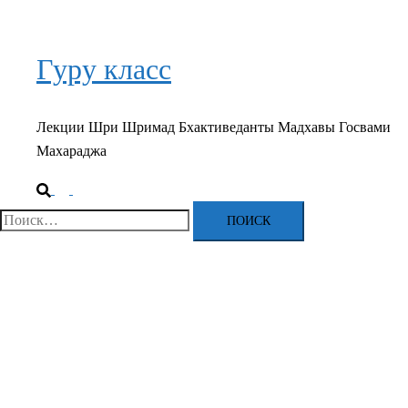
Гуру класс
Лекции Шри Шримад Бхактиведанты Мадхавы Госвами
Махараджа
Поиск
Переключатель
меню
Найти: