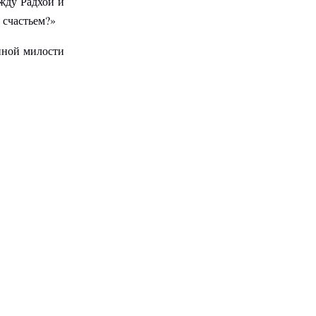
ежду Радхой и
 счастьем?»
нной милости