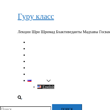
Перейти
к
Гуру класс
содержимому
Лекции Шри Шримад Бхактиведанты Мадхавы Госва
Главная
О духовном учителе
Классы
Видео
Книги
Контакты
Русский
English
Поиск
Найти: