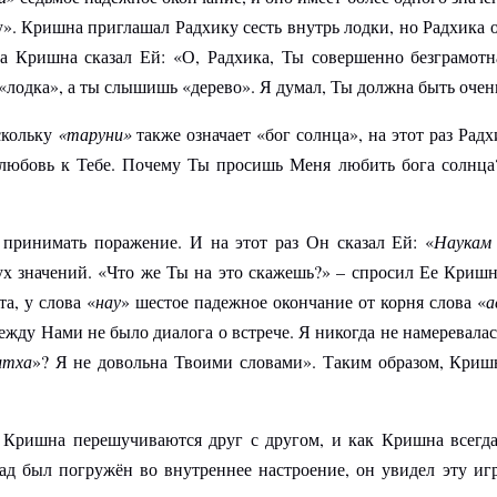
ку». Кришна приглашал Радхику сесть внутрь лодки, но Радхика 
гда Кришна сказал Ей: «О, Радхика, Ты совершенно безграмотн
 «лодка», а ты слышишь «дерево». Я думал, Ты должна быть очен
скольку
«таруни»
также означает «бог солнца», на этот раз Радх
 любовь к Тебе. Почему Ты просишь Меня любить бога солнца
принимать поражение. И на этот раз Он сказал Ей: «
Наукам
вух значений. «Что же Ты на это скажешь?» – спросил Ее Криш
а, у слова «
нау
» шестое падежное окончание от корня слова «
а
ежду Нами не было диалога о встрече. Я никогда не намеревалас
штха
»? Я не довольна Твоими словами». Таким образом, Криш
 Кришна перешучиваются друг с другом, и как Кришна всегда
д был погружён во внутреннее настроение, он увидел эту игр