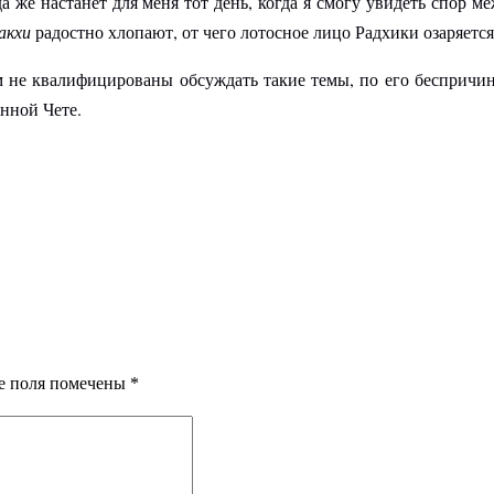
а же настанет для меня тот день, когда я смогу увидеть спор м
акхи
радостно хлопают, от чего лотосное лицо Радхики озаряется
 не квалифицированы обсуждать такие темы, по его беспричи
енной Чете.
е поля помечены
*