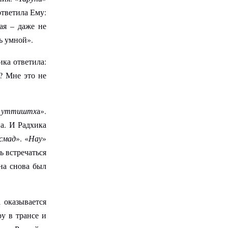
ответила Ему:
ая – даже не
ь умной».
ика ответила:
? Мне это не
 уттиштх
а».
на. И Радхика
смад
». «
Нау
»
ь встречаться
на снова был
 оказывается
у в трансе и