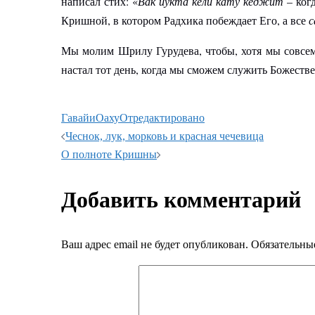
написал стих: «
Вак йукта кели кату кеджит
– когд
Кришной, в котором Радхика побеждает Его, а все
с
Мы молим Шрилу Гурудева, чтобы, хотя мы совсем
настал тот день, когда мы сможем служить Божеств
Гавайи
Оаху
Отредактировано
Навигация
Чеснок, лук, морковь и красная чечевица
О полноте Кришны
записи
Добавить комментарий
Ваш адрес email не будет опубликован.
Обязательны