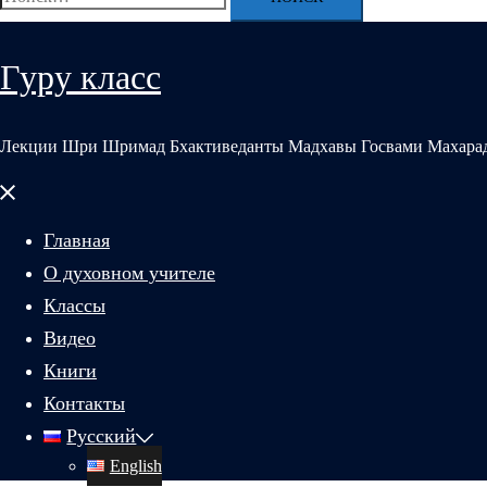
Гуру класс
Лекции Шри Шримад Бхактиведанты Мадхавы Госвами Махара
Закрыть
меню
Главная
О духовном учителе
Классы
Видео
Книги
Контакты
Русский
English