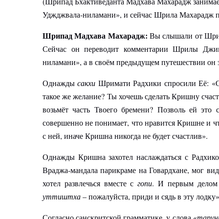
(Шрипад Бхактиведанта Мадхава Махарадж занима
Уджджвала-ниламани», и сейчас Шрила Махарадж поп
Шрипад Мадхава Махарадж:
Вы слышали от Шрилы
Сейчас он переводит комментарии Шрилы Джи
ниламани», а в своём предыдущем путешествии он 
Однажды
сакхи
Шримати Радхики спросили Её: «О 
такое же желание? Ты хочешь сделать Кришну счастл
возьмёт часть Твоего бремени? Позволь ей это с
совершенно не понимает, что нравится Кришне и чт
с ней, иначе Кришна никогда не будет счастлив».
Однажды Кришна захотел наслаждаться с Радхик
Враджа-мандала парикраме на Говардхане, мог вид
хотел развлечься вместе с
гопи
. И первым делом
уттиштха
– пожалуйста, приди и сядь в эту лодку»
Согласно санскритской грамматике, у слова «
тарун