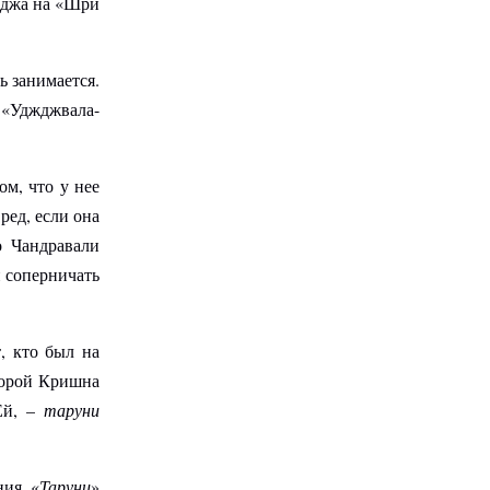
аджа на «Шри
ь занимается.
«Уджджвала-
м, что у нее
ред, если она
о Чандравали
и соперничать
, кто был на
торой Кришна
Ей, –
таруни
ия. «
Таруни
»