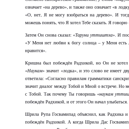
означает «на дерево», и также оно означает «в лод
«О, нет, Я не могу взобраться на дерево». И то
можешь понять, что Я хотел Тебе сказать. Я говорю
Затем Он снова сказал: «
Таруни уттиштха
». И по
«У Меня нет любви к богу солнца – у Меня есть
нравится».
Кришна был побеждён Радхикой, но Он не хотел 
«
Наукам
» значит «лодка», и это слово не имеет д
ответила: «Согласно правилам грамматики санскрит
значит диалог между Тобой и Мной о встрече. Но м
с Тобой. Так почему Ты говоришь «
наукам утти
побеждён Радхикой, и от этого Он начал улыбаться.
Шрила Рупа Госвамипад объяснил, как Радхика и
побеждён Радхикой. А когда Шрила Дас Госвамипа