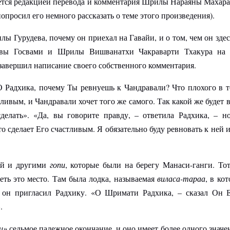
ется редакцией перевода и комментария Шрилы Нараяны Махар
росил его немного рассказать о теме этого произведения).
 Гурудева, почему он приехал на Гавайи, и о том, чем он здес
вы Госвами и Шрилы Вишванатхи Чакраварти Тхакура на 
завершил написание своего собственного комментария.
Радхика, почему Ты ревнуешь к Чандравали? Что плохого в то
ивым, и Чандравали хочет того же самого. Так какой же будет в
делать». «Да, вы говорите правду, – ответила Радхика, – н
о сделает Его счастливым. Я обязательно буду ревновать к ней 
ой и другими
гопи
, которые были на берегу Манаси-ганги. Тот
еть это место. Там была лодка, называемая
виласа-тараа
, в ко
 он пригласил Радхику. «О Шримати Радхика, – сказал Он 
.
и»
седьмое падежное окончание, и оно имеет более одного значен