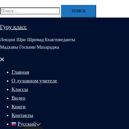
Найти:
Гуру класс
Лекции Шри Шримад Бхактиведанты
Мадхавы Госвами Махараджа
Закрыть
меню
Главная
О духовном учителе
Классы
Видео
Книги
Контакты
Русский