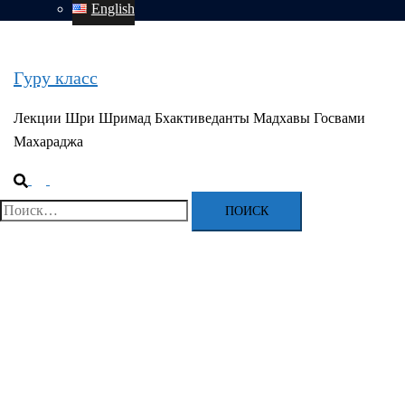
English
Гуру класс
Лекции Шри Шримад Бхактиведанты Мадхавы Госвами
Махараджа
Поиск
Переключатель
меню
Найти: