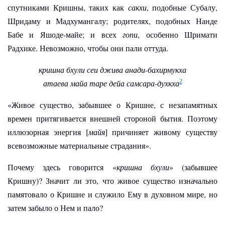
спутниками Кришны, таких как
сакхи
, подобные Субалу,
Шридаму и Мадхумангалу; родителях, подобных Нанде
Бабе и Яшоде-майе; и всех
гопи
, особенно Шримати
Радхике. Невозможно, чтобы они пали оттуда.
кришна бхули сеи джива анади-бахирмукха
атаева майа таре дейа самсара-духкха
2
«Живое существо, забывшее о Кришне, с незапамятных
времен притягивается внешней стороной бытия. Поэтому
иллюзорная энергия [
майя
] причиняет живому существу
всевозможные материальные страдания».
Почему здесь говорится «
кришна бхули
» (забывшее
Кришну)? Значит ли это, что живое существо изначально
памятовало о Кришне и служило Ему в духовном мире, но
затем забыло о Нем и пало?