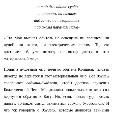
на тад бхасайате сурйо
на шашанко на паваках
йад гатва на нивартанте
1
тад дхама парамам мама
«Эта Моя высшая обитель не освещена ни солнцем, ни
луной, ни огнем, ни электрическим светом. Те, кто
достигает её, уже никогда не возвращаются в этот
материальный мир».
Попав в духовный мир, вечную обитель Кришны, человек
никогда не вернётся в этот материальный мир. Все
дживы
совершают
садхана-бхаджан
, чтобы достичь служения
Божественной Чете. Мы должны попытаться изо всех сил
вернуться обратно к Богу. Но, если, попав туда,
джива
падает, то каков смысл заниматься
садхана-бхаджаном
? И
что уж говорить о
дживах
, которые являются вечными