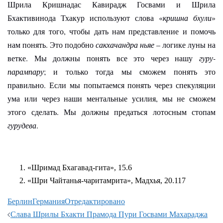
Шрила Кришнадас Кавирадж Госвами и Шрила
Бхактивинода Тхакур используют слова «
кришна бхули
»
только для того, чтобы дать нам представление и помочь
нам понять. Это подобно
сакхачандра ньяе
– логике луны на
ветке. Мы должны понять все это через нашу
гуру-
парампару
; и только тогда мы сможем понять это
правильно. Если мы попытаемся понять через спекуляции
ума или через наши ментальные усилия, мы не сможем
этого сделать. Мы должны предаться лотосным стопам
гурудева
.
«Шримад Бхагавад-гита», 15.6
«Шри Чайтанья-чаритамрита», Мадхья, 20.117
Берлин
Германия
Отредактировано
Навигация
Слава Шрилы Бхакти Прамода Пури Госвами Махараджа