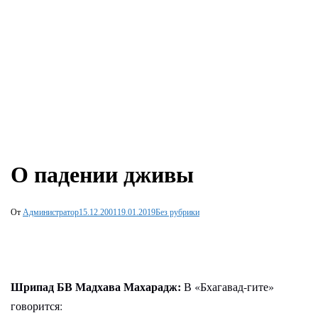
О падении дживы
От
Администратор
15.12.2001
19.01.2019
Без рубрики
Шрипад БВ Мадхава Махарадж:
В «Бхагавад-гите»
говорится: