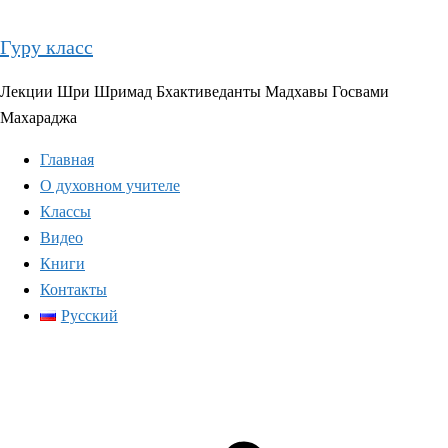
Перейти
к
Гуру класс
содержимому
Лекции Шри Шримад Бхактиведанты Мадхавы Госвами
Махараджа
Главная
О духовном учителе
Классы
Видео
Книги
Контакты
Русский