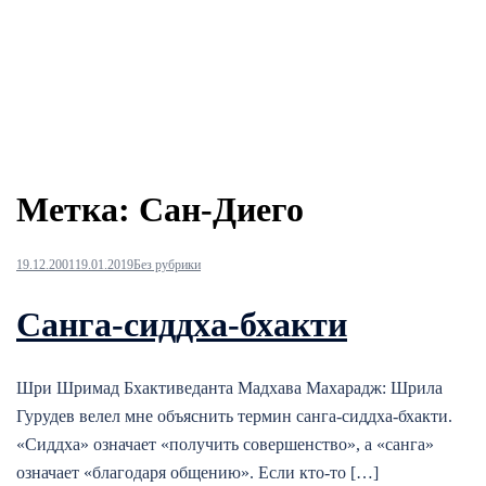
Метка:
Сан-Диего
19.12.2001
19.01.2019
Без рубрики
Санга-сиддха-бхакти
Шри Шримад Бхактиведанта Мадхава Махарадж: Шрила
Гурудев велел мне объяснить термин санга-сиддха-бхакти.
«Сиддха» означает «получить совершенство», а «санга»
означает «благодаря общению». Если кто-то […]