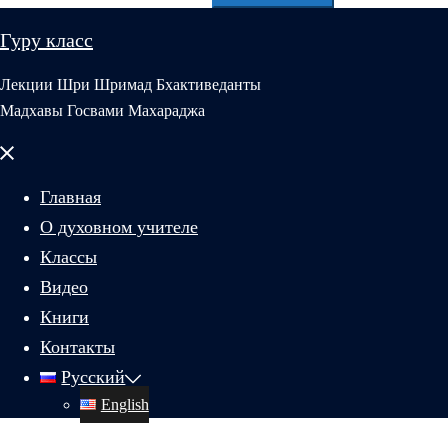
Гуру класс
Лекции Шри Шримад Бхактиведанты
Мадхавы Госвами Махараджа
Закрыть
меню
Главная
О духовном учителе
Классы
Видео
Книги
Контакты
Русский
English