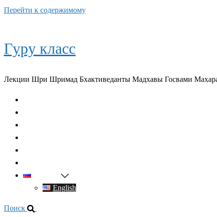
Перейти к содержимому
Гуру класс
Лекции Шри Шримад Бхактиведанты Мадхавы Госвами Махар
Главная
О духовном учителе
Классы
Видео
Книги
Контакты
Русский
English
Поиск