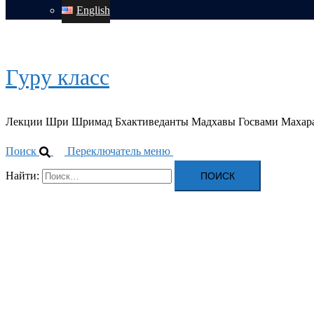
English
Гуру класс
Лекции Шри Шримад Бхактиведанты Мадхавы Госвами Махар
Поиск
Переключатель меню
Найти: