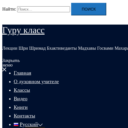
Найти:
Гуру класс
Лекции Шри Шримад Бхактиведанты Мадхавы Госвами Махар
Закрыть
меню
Главная
О духовном учителе
Классы
Видео
Книги
Контакты
Русский