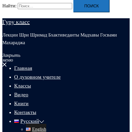
Найти:
Гуру класс
Лекции Шри Шримад Бхактиведанты Мадхавы Госвами
Махараджа
Закрыть
меню
Главная
О духовном учителе
Классы
Видео
Книги
Контакты
Русский
English