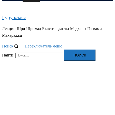
Гуру класс
Лекции Шри Шримад Бхактиведанты Мадхавы Госвами
Махараджа
Поиск
Переключатель меню
Найти: