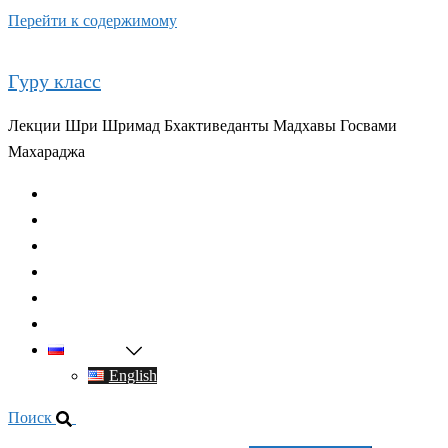
Перейти к содержимому
Гуру класс
Лекции Шри Шримад Бхактиведанты Мадхавы Госвами
Махараджа
Главная
О духовном учителе
Классы
Видео
Книги
Контакты
Русский
English
Поиск